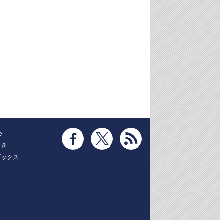
e
とき
ブックス