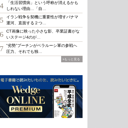
「生活習慣病」という呼称が消えるかも
4
しれない理由…「自…
イラン戦争を契機に重要性が増すパナマ
5
運河、直面する２つ…
CT画像に映った小さな影、卒業証書がな
6
いステージ4のが…
“劣勢”プーチンがベラルーシ軍の参戦へ
7
圧力、それでも独…
»もっと見る