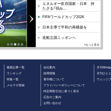
エネルギー依存国家・日本 持
たざる｢弱み…
FIFAワールドカップ2026
日本主導で平和の再構築を
造船立国ニッポンへ
»もっと見る
最新記事一覧
会社案内
月刊Wedg
ランキング
採用情報
月刊ひと
特集一覧
著作権について
ウェッジ
メルマガ登録
プライバシーポリシーについて
特定商取引法に基づく表示
広告のご案内
お問い合わせ