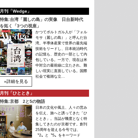
月刊「Wedge」
特集:台湾「麗しの島」の実像 日台新時代
を拓く「3つの視座」
かつてポルトガル人が「フォル
モサ（麗しの島）」と呼んだ台
湾。半導体産業で世界の最先端
技術をリードし、日本統治時代
の記憶も、歴史の一部として内
包している。一方で、現在は米
中対立の最前線に立たされ、難
しい現実に直面している。国際
社会で複雑な立…
»詳細を見る
月刊「ひととき」
特集:京都 2と5の物語
日本の文化や風土、人々の営み
を伝え、旅へと誘ってきた「ひ
ととき」。当誌が幾度となく特
集してきたのが京都です。創刊
25周年を迎える今号では、
〝2〟と〝5〟をキーワード