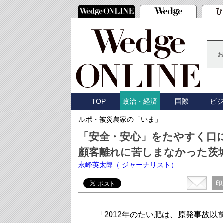
TOP
国際
ビ
政治・経済
ルポ・被災農家の「いま」
「安全・安心」をたやすく口
顧客離れに苦しまなかった茨
永峰英太郎
（ ジャーナリスト）
印
「2012年のたい肥は、原発事故以