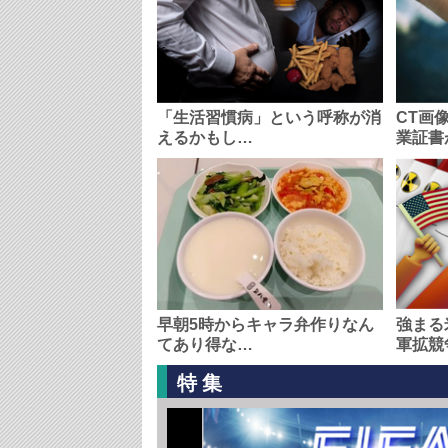
「生活習慣病」という呼称が消
CT画
えるかもし…
業証書
早朝5時からキャラ弁作りなん
強まる
てあり得な…
軍拡競
特集