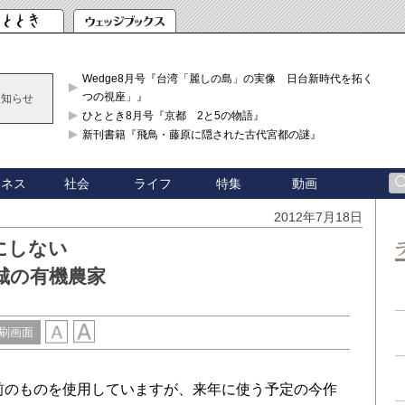
Wedge8月号『台湾「麗しの島」の実像 日台新時代を拓く「3
つの視座」』
お知らせ
ひととき8月号『京都 2と5の物語』
新刊書籍『飛鳥・藤原に隠された古代宮都の謎』
ジネス
社会
ライフ
特集
動画
2012年7月18日
にしない
城の有機農家
刷画面
前のものを使用していますが、来年に使う予定の今作