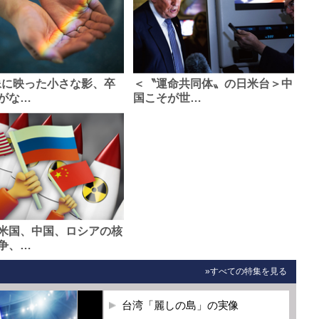
像に映った小さな影、卒
＜〝運命共同体〟の日米台＞中
がな…
国こそが世…
米国、中国、ロシアの核
争、…
»すべての特集を見る
台湾「麗しの島」の実像