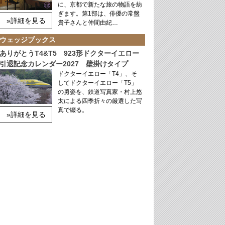
に、京都で新たな旅の物語を紡
ぎます。第1部は、俳優の常盤
»詳細を見る
貴子さんと仲間由紀…
ウェッジブックス
ありがとうT4&T5 923形ドクターイエロー
引退記念カレンダー2027 壁掛けタイプ
ドクターイエロー「T4」、そ
してドクターイエロー「T5」
の勇姿を、鉄道写真家・村上悠
太による四季折々の厳選した写
真で綴る。
»詳細を見る