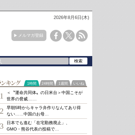
2026年8月6日(木)
メルマガ登録
ランキング
1時間
24時間
1週間
いいね
＜〝運命共同体〟の日米台＞中国こそが
1
世界の脅威....…
早朝5時からキャラ弁作りなんてあり得
2
ない……中国のお母…
日本でも進む「在宅勤務廃止」、
3
GMO・熊谷代表の投稿で…