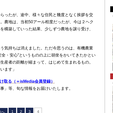
らったが、途中、様々な住民と幾度となく挨拶を交
。農地は、当初50アール程度だったが、今は２ヘク
係を構築していった結果、少しずつ農地を譲り受け、
う気持ちは消えました。ただ今思うのは、有機農業
安全・安心”というものの上に胡坐をかいてきたかとい
と生産者の距離が縮まって、はじめて生まれるもの。
ています」
を受け取る（＝isMedia会員登録）
記事」等、旬な情報をお届けいたします。
1
2
3
4
前へ