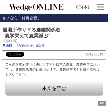
8/6(木)
さよなら「貧農史観」
居場所作りする農業関係者
“農学栄えて農業滅ぶ”
【最終回】
昆 吉則
（ 『農業経営者』編集長）
2012/06/13
自らの居場所作りに終始してきた日本の農政。農業教育におい
ても、農業関係者の育成ばかりで、農業経営者を育成する視点
を欠いてきた。
本文を読む
PR