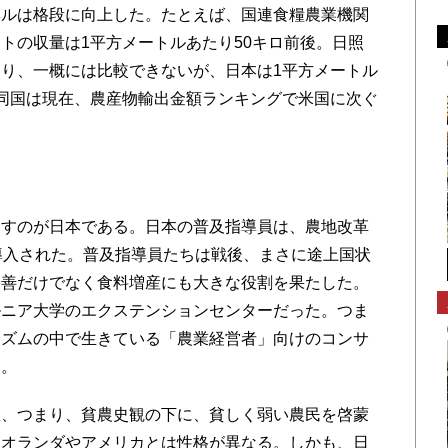
ベルは格段に向上した。たとえば、国連食糧農業機関
マトの収量は1平方メートルあたり50キロ前後。日照
り、一概には比較できないが、日本は1平方メートル
同国は現在、農産物輸出金額ランキングで米国に次ぐ
すのが日本である。日本の普及指導員は、農地改革
導入された。普及指導員たちは戦後、まさに途上国状
改善だけでなく食料増産にも大きな役割を果たした。
ルニア大学のエクステンションセンターだった。つま
ニズムの中で生きている「農業経営者」向けのコンサ
た。
、つまり、貧農史観の下に、貧しく弱い農民を啓蒙
、オランダやアメリカとは性格が異なる。しかも、日