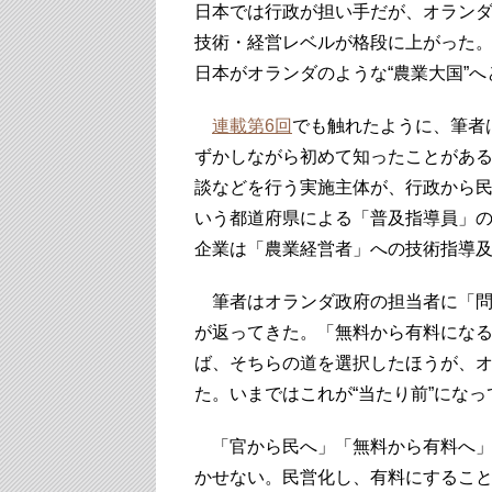
日本では行政が担い手だが、オラン
技術・経営レベルが格段に上がった
日本がオランダのような“農業大国”
連載第6回
でも触れたように、筆者
ずかしながら初めて知ったことがある
談などを行う実施主体が、行政から
いう都道府県による「普及指導員」
企業は「農業経営者」への技術指導
筆者はオランダ政府の担当者に「問
が返ってきた。「無料から有料にな
ば、そちらの道を選択したほうが、
た。いまではこれが“当たり前”になっ
「官から民へ」「無料から有料へ」
かせない。民営化し、有料にするこ