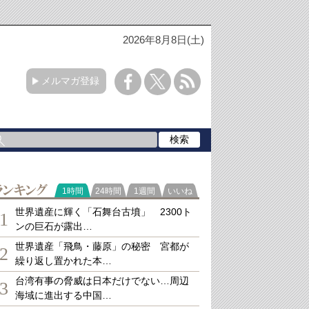
2026年8月8日(土)
メルマガ登録
ランキング
1時間
24時間
1週間
いいね
世界遺産に輝く「石舞台古墳」 2300ト
1
ンの巨石が露出…
世界遺産「飛鳥・藤原」の秘密 宮都が
2
繰り返し置かれた本…
台湾有事の脅威は日本だけでない…周辺
3
海域に進出する中国…