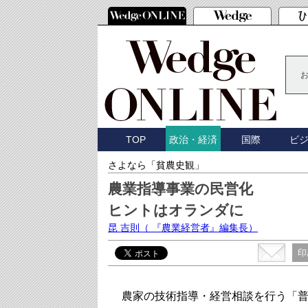
TOP
国際
ビ
政治・経済
さよなら「貧農史観」
農業指導事業の民営化
ヒントはオランダに
昆 吉則
（ 『農業経営者』編集長）
印
農家の技術指導・経営相談を行う「