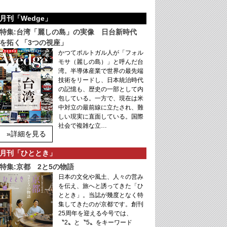
月刊「Wedge」
特集:台湾「麗しの島」の実像 日台新時代
を拓く「3つの視座」
かつてポルトガル人が「フォル
モサ（麗しの島）」と呼んだ台
湾。半導体産業で世界の最先端
技術をリードし、日本統治時代
の記憶も、歴史の一部として内
包している。一方で、現在は米
中対立の最前線に立たされ、難
しい現実に直面している。国際
社会で複雑な立…
»詳細を見る
月刊「ひととき」
特集:京都 2と5の物語
日本の文化や風土、人々の営み
を伝え、旅へと誘ってきた「ひ
ととき」。当誌が幾度となく特
集してきたのが京都です。創刊
25周年を迎える今号では、
〝2〟と〝5〟をキーワード