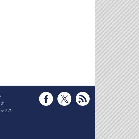
e
とき
ブックス