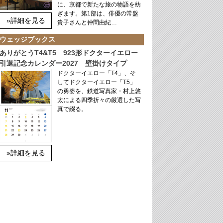
に、京都で新たな旅の物語を紡
ぎます。第1部は、俳優の常盤
»詳細を見る
貴子さんと仲間由紀…
ウェッジブックス
ありがとうT4&T5 923形ドクターイエロー
引退記念カレンダー2027 壁掛けタイプ
ドクターイエロー「T4」、そ
してドクターイエロー「T5」
の勇姿を、鉄道写真家・村上悠
太による四季折々の厳選した写
真で綴る。
»詳細を見る