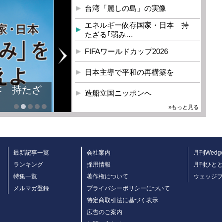
台湾「麗しの島」の実像
エネルギー依存国家・日本 持
たざる｢弱み…
FIFAワールドカップ2026
日本主導で平和の再構築を
本 持たざ
造船立国ニッポンへ
»もっと見る
最新記事一覧
会社案内
月刊Wedg
ランキング
採用情報
月刊ひと
特集一覧
著作権について
ウェッジ
メルマガ登録
プライバシーポリシーについて
特定商取引法に基づく表示
広告のご案内