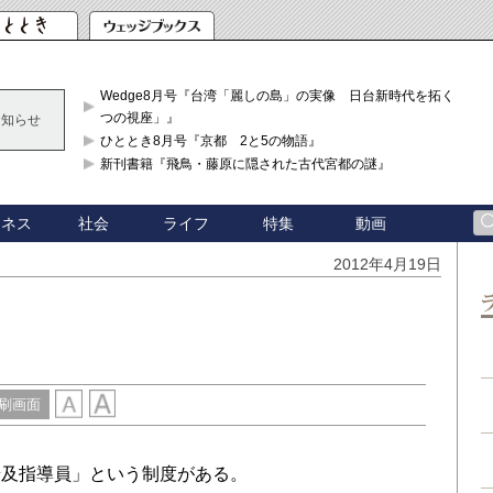
Wedge8月号『台湾「麗しの島」の実像 日台新時代を拓く「3
つの視座」』
お知らせ
ひととき8月号『京都 2と5の物語』
新刊書籍『飛鳥・藤原に隠された古代宮都の謎』
ジネス
社会
ライフ
特集
動画
2012年4月19日
刷画面
普及指導員」という制度がある。