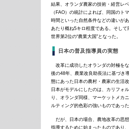
結果、オランダ農家の技術・経営レ
（FAO）の統計によれば、同国のト
時間といった自然条件などの違いがあ
あたり概ね5キロ程度である。そして
世界第2位の“農業大国”となった。
日本の普及指導員の実態
改革に成功したオランダの対極をな
後の48年、農業改良助長法に基づき
態にあった日本の農村・農家の生活
日本がモデルにしたのは、カリフォ
り、オランダ同様、マーケットメカ
ルティング的色彩の強いものであっ
だが、日本の場合、農地改革の思想
指導するために始まったものであり