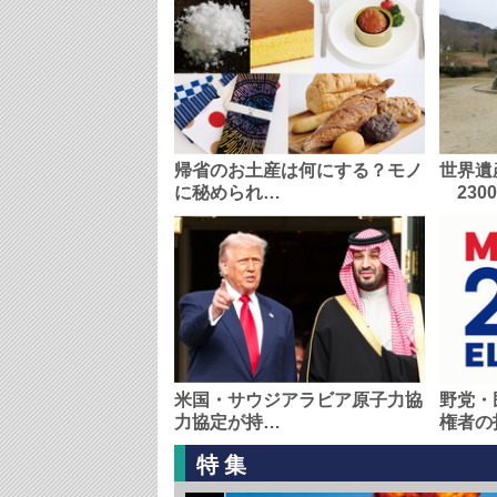
帰省のお土産は何にする？モノ
世界遺
に秘められ…
230
米国・サウジアラビア原子力協
野党・
力協定が持…
権者の
特集