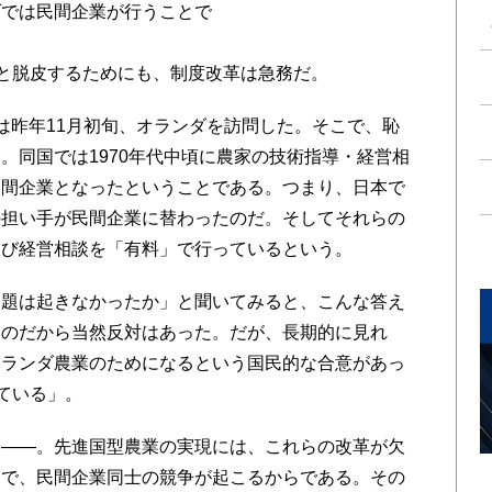
ダでは民間企業が行うことで
。
へと脱皮するためにも、制度改革は急務だ。
は昨年11月初旬、オランダを訪問した。そこで、恥
。同国では1970年代中頃に農家の技術指導・経営相
民間企業となったということである。つまり、日本で
の担い手が民間企業に替わったのだ。そしてそれらの
及び経営相談を「有料」で行っているという。
題は起きなかったか」と聞いてみると、こんな答え
るのだから当然反対はあった。だが、長期的に見れ
オランダ農業のためになるという国民的な合意があっ
ている」。
――。先進国型農業の実現には、これらの改革が欠
とで、民間企業同士の競争が起こるからである。その