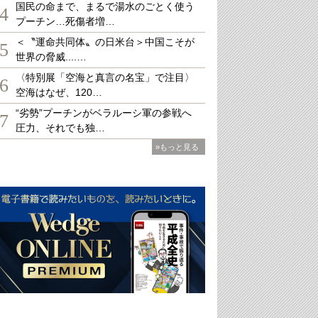
国民の命まで、まるで湯水のごとく使う
4
プーチン…死傷者増…
＜〝運命共同体〟の日米台＞中国こそが
5
世界の脅威....…
〈特別展「空海と真言の名宝」で注目〉
6
空海はなぜ、120…
“劣勢”プーチンがベラルーシ軍の参戦へ
7
圧力、それでも独…
»もっと見る