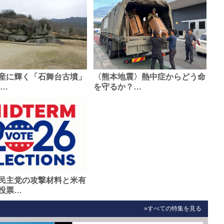
産に輝く「石舞台古墳」
〈熊本地震〉熱中症からどう命
0…
を守るか？…
民主党の攻撃材料と米有
投票…
»すべての特集を見る