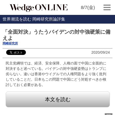
8/7(金)
世界潮流を読む 岡崎研究所論評集
「全面対決」うたうバイデンの対中強硬策に備
えよ
岡崎研究所
2020/09/24
民主党綱領では、経済、安全保障、人権の面で中国に全面的に
対決すると述べている。バイデンの対中強硬姿勢はトランプに
劣らない。違いは香港やウイグルでの人権問題をより強く批判
していることだ。日本もこの問題で中国にどう対処すべきか検
討しておく必要がある。
本文を読む