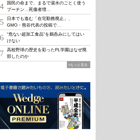
国民の命まで、まるで湯水のごとく使う
4
プーチン…死傷者増…
日本でも進む「在宅勤務廃止」、
5
GMO・熊谷代表の投稿で…
“危ない超加工食品”を鵜呑みにしてはい
6
けない
高校野球の歴史を彩ったPL学園はなぜ廃
7
部したのか
»もっと見る