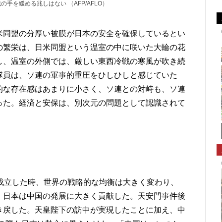
手を緩める兆しはない （AFP/AFLO）
同盟の分厚い被膜が日本の安全を確保しているとい
の繁栄は、日米同盟という温室の中に咲いた大輪の花
し、温室の外側では、厳しい東西冷戦の寒風が吹き続
隊員は、ソ連の軍事的重圧をひしひしと感じていた
的な存在感はあまりに小さく、ソ連との対峙も、ソ連
った。経済と安保は、別次元の問題として認識されて
成立した時、世界の戦略的な均衡は大きく変わり、
。日本は中国の発展に大きく貢献した。天安門事件後
き戻した。天皇陛下の訪中が実現したことに加え、中