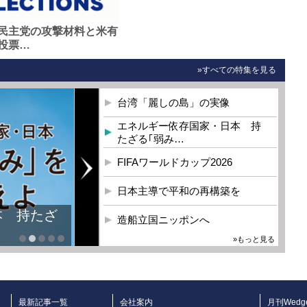
民主党の攻撃材料と米有
投票…
»すべての特集を見る
台湾「麗しの島」の実像
エネルギー依存国家・日本 持
たざる｢弱み…
FIFAワールドカップ2026
日本主導で平和の再構築を
本 持たざ
造船立国ニッポンへ
»もっと見る
最新記事一覧
会社案内
月刊Wedg