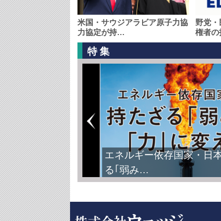
米国・サウジアラビア原子力協
野党・
力協定が持…
権者の
特集
エネルギー依存国家・日
る｢弱み…