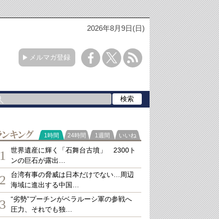
2026年8月9日(日)
メルマガ登録
ランキング
1時間
24時間
1週間
いいね
世界遺産に輝く「石舞台古墳」 2300ト
1
ンの巨石が露出…
台湾有事の脅威は日本だけでない…周辺
2
海域に進出する中国…
“劣勢”プーチンがベラルーシ軍の参戦へ
3
圧力、それでも独…