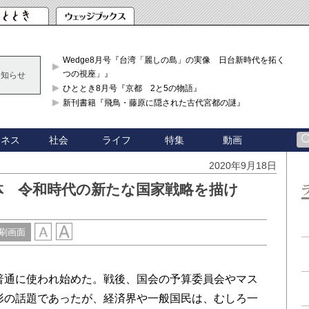
Wedge8月号『台湾「麗しの島」の実像 日台新時代を拓く「3
つの視座」』
お知らせ
ひととき8月号『京都 2と5の物語』
新刊書籍『飛鳥・藤原に隠された古代宮都の謎』
ジネス
社会
ライフ
特集
動画
2020年9月18日
体 令和時代の新たな国家戦略を描け
刷画面
通に使われ始めた。戦後、国会の予算委員会やマス
形の話題であったが、経済界や一般国民は、むしろ一