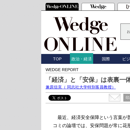
TOP
国際
ビ
政治・経済
WEDGE REPORT
「経済」と「安保」は表裏一
兼原信克
（ 同志社大学特別客員教授）
印
最近、経済安全保障という言葉が普
コミの論壇では、安保問題が常に花