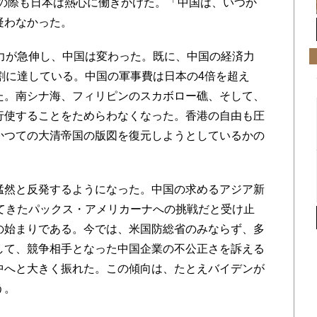
盟の際も日本は熱心に働きかけた。「中国は、いつか
疑わなかった。
力が急伸し、中国は変わった。既に、中国の経済力
割に達している。中国の軍事費は日本の4倍を超え
た。南シナ海、フィリピンのスカボロー礁、そして、
行使することをためらわなくなった。香港の自由も圧
かつての大清帝国の版図を復元しようとしているかの
然と反発するようになった。中国の求めるアジア新
いてきたパックス・アメリカーナへの挑戦だと受け止
の始まりである。今では、米国防総省のみならず、多
して、競争相手となった中国企業の不公正さを訴える
中へと大きく振れた。この傾向は、たとえバイデンが
う。