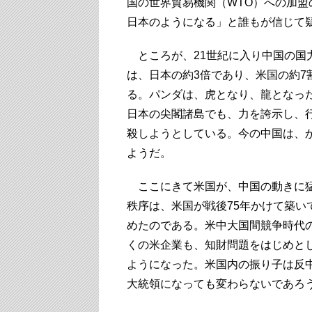
国の世界貿易機関（WTO）への加
日本のようになる」と誰もが信じて
ところが、21世紀に入り中国の国
は、日本の約3倍であり、米国の約7
る。パンダは、虎となり、龍となっ
日本の尖閣諸島でも、力を誇示し、
殺しようとしている。今の中国は、
ようだ。
ここにきて米国が、中国の動きに猛
秩序は、米国が戦後75年かけて築
めたのである。米中大国間競争時代
くの米企業も、知財問題をはじめと
ようになった。米国内の振り子は反
大統領になっても変わらないであろ