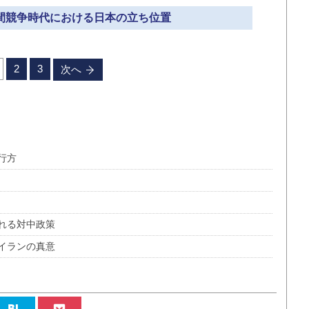
国間競争時代における日本の立ち位置
2
3
次へ
行方
れる対中政策
イランの真意