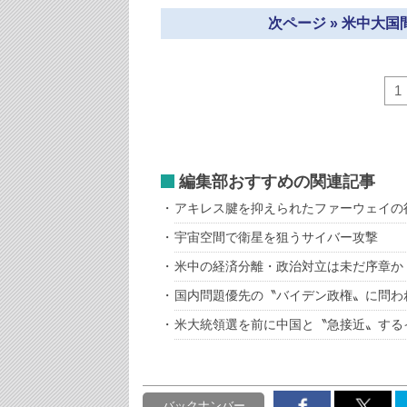
次ページ » 米中大
1
編集部おすすめの関連記事
アキレス腱を抑えられたファーウェイの
宇宙空間で衛星を狙うサイバー攻撃
米中の経済分離・政治対立は未だ序章か
国内問題優先の〝バイデン政権〟に問わ
米大統領選を前に中国と〝急接近〟する
バックナンバー