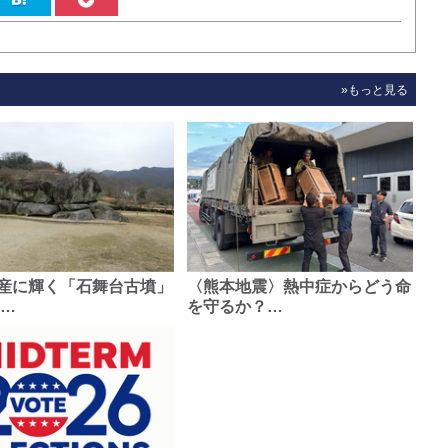
»もっと見る
産に輝く「石舞台古墳」
〈熊本地震〉熱中症からどう命
0…
を守るか？…