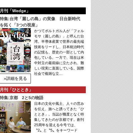
月刊「Wedge」
特集:台湾「麗しの島」の実像 日台新時代
を拓く「3つの視座」
かつてポルトガル人が「フォル
モサ（麗しの島）」と呼んだ台
湾。半導体産業で世界の最先端
技術をリードし、日本統治時代
の記憶も、歴史の一部として内
包している。一方で、現在は米
中対立の最前線に立たされ、難
しい現実に直面している。国際
社会で複雑な立…
»詳細を見る
月刊「ひととき」
特集:京都 2と5の物語
日本の文化や風土、人々の営み
を伝え、旅へと誘ってきた「ひ
ととき」。当誌が幾度となく特
集してきたのが京都です。創刊
25周年を迎える今号では、
〝2〟と〝5〟をキーワード