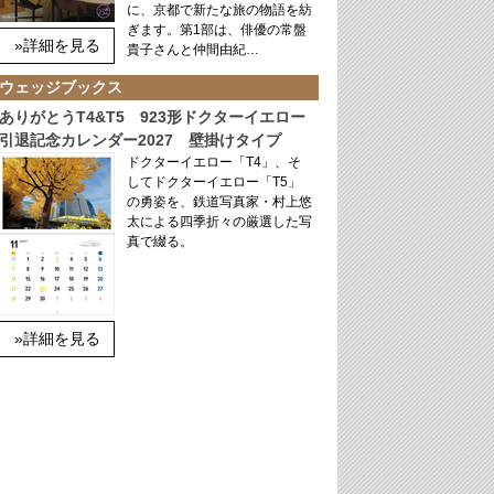
に、京都で新たな旅の物語を紡
ぎます。第1部は、俳優の常盤
»詳細を見る
貴子さんと仲間由紀…
ウェッジブックス
ありがとうT4&T5 923形ドクターイエロー
引退記念カレンダー2027 壁掛けタイプ
ドクターイエロー「T4」、そ
してドクターイエロー「T5」
の勇姿を、鉄道写真家・村上悠
太による四季折々の厳選した写
真で綴る。
»詳細を見る