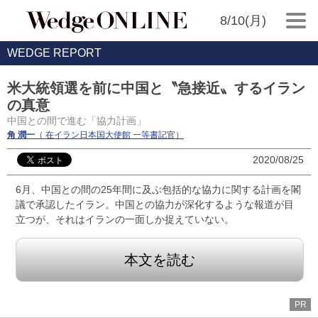
8/10(月)
WEDGE REPORT
米大統領選を前に中国と〝急接近〟するイラン
の真意
中国との間で進む「協力計画」
角 潤一
（ 在イラン日本国大使館 一等書記官）
2020/08/25
6月、中国との間の25年間に及ぶ包括的な協力に関する計画を閣
議で承認したイラン。中国との協力が深化するような報道が目
立つが、それはイランの一面しか捉えていない。
本文を読む
PR