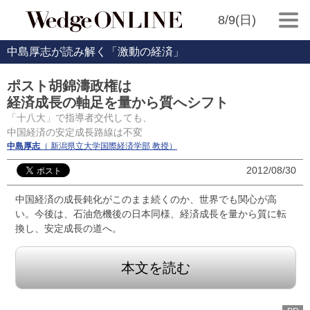
8/9(日)
中島厚志が読み解く「激動の経済」
ポスト胡錦濤政権は
経済成長の軸足を量から質へシフト
「十八大」で指導者交代しても、
中国経済の安定成長路線は不変
中島厚志
（ 新潟県立大学国際経済学部 教授）
2012/08/30
中国経済の成長鈍化がこのまま続くのか、世界でも関心が高
い。今後は、石油危機後の日本同様、経済成長を量から質に転
換し、安定成長の道へ。
本文を読む