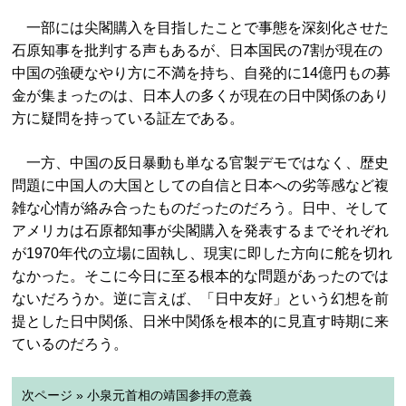
一部には尖閣購入を目指したことで事態を深刻化させた
石原知事を批判する声もあるが、日本国民の7割が現在の
中国の強硬なやり方に不満を持ち、自発的に14億円もの募
金が集まったのは、日本人の多くが現在の日中関係のあり
方に疑問を持っている証左である。
一方、中国の反日暴動も単なる官製デモではなく、歴史
問題に中国人の大国としての自信と日本への劣等感など複
雑な心情が絡み合ったものだったのだろう。日中、そして
アメリカは石原都知事が尖閣購入を発表するまでそれぞれ
が1970年代の立場に固執し、現実に即した方向に舵を切れ
なかった。そこに今日に至る根本的な問題があったのでは
ないだろうか。逆に言えば、「日中友好」という幻想を前
提とした日中関係、日米中関係を根本的に見直す時期に来
ているのだろう。
次ページ » 小泉元首相の靖国参拝の意義