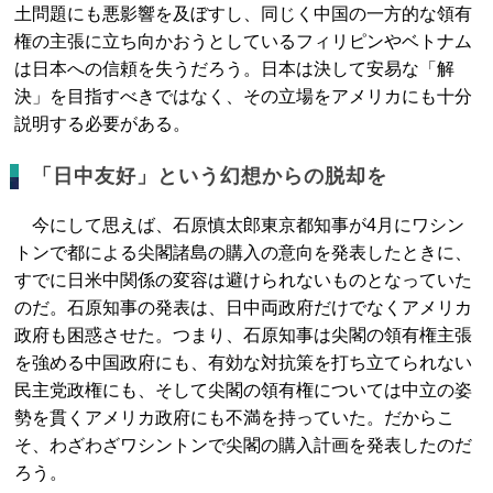
土問題にも悪影響を及ぼすし、同じく中国の一方的な領有
権の主張に立ち向かおうとしているフィリピンやベトナム
は日本への信頼を失うだろう。日本は決して安易な「解
決」を目指すべきではなく、その立場をアメリカにも十分
説明する必要がある。
「日中友好」という幻想からの脱却を
今にして思えば、石原慎太郎東京都知事が4月にワシン
トンで都による尖閣諸島の購入の意向を発表したときに、
すでに日米中関係の変容は避けられないものとなっていた
のだ。石原知事の発表は、日中両政府だけでなくアメリカ
政府も困惑させた。つまり、石原知事は尖閣の領有権主張
を強める中国政府にも、有効な対抗策を打ち立てられない
民主党政権にも、そして尖閣の領有権については中立の姿
勢を貫くアメリカ政府にも不満を持っていた。だからこ
そ、わざわざワシントンで尖閣の購入計画を発表したのだ
ろう。