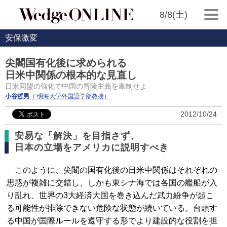
8/8(土)
安保激変
尖閣国有化後に求められる
日米中関係の根本的な見直し
日米同盟の強化で中国の冒険主義を牽制せよ
小谷哲男
（ 明海大学外国語学部教授）
2012/10/24
安易な「解決」を目指さず、
日本の立場をアメリカに説明すべき
このように、尖閣の国有化後の日米中関係はそれぞれの
思惑が複雑に交錯し、しかも東シナ海では各国の艦船が入
り乱れ、世界の3大経済大国を巻き込んだ武力紛争が起こ
る可能性が排除できない危険な状態が続いている。台頭す
る中国が国際ルールを遵守する形でより建設的な役割を担