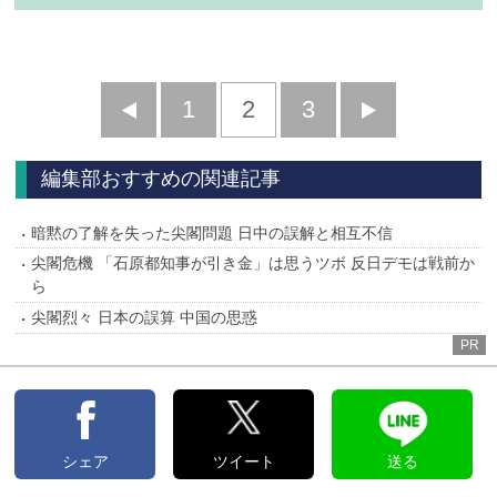
前
1
2
3
次
へ
へ
編集部おすすめの関連記事
暗黙の了解を失った尖閣問題 日中の誤解と相互不信
尖閣危機 「石原都知事が引き金」は思うツボ 反日デモは戦前か
ら
尖閣烈々 日本の誤算 中国の思惑
PR
シェア
ツイート
送る