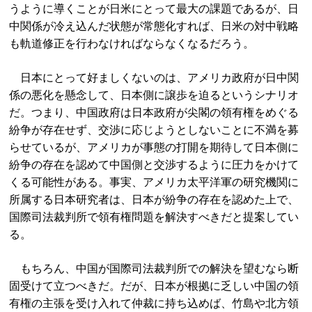
うように導くことが日米にとって最大の課題であるが、日
中関係が冷え込んだ状態が常態化すれば、日米の対中戦略
も軌道修正を行わなければならなくなるだろう。
日本にとって好ましくないのは、アメリカ政府が日中関
係の悪化を懸念して、日本側に譲歩を迫るというシナリオ
だ。つまり、中国政府は日本政府が尖閣の領有権をめぐる
紛争が存在せず、交渉に応じようとしないことに不満を募
らせているが、アメリカが事態の打開を期待して日本側に
紛争の存在を認めて中国側と交渉するように圧力をかけて
くる可能性がある。事実、アメリカ太平洋軍の研究機関に
所属する日本研究者は、日本が紛争の存在を認めた上で、
国際司法裁判所で領有権問題を解決すべきだと提案してい
る。
もちろん、中国が国際司法裁判所での解決を望むなら断
固受けて立つべきだ。だが、日本が根拠に乏しい中国の領
有権の主張を受け入れて仲裁に持ち込めば、竹島や北方領