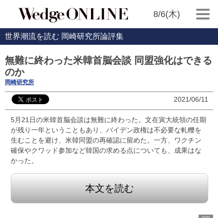
8/6(木)
世界潮流を読む 岡崎研究所論評集
無難に終わった米韓首脳会談 同盟強化はできる
のか
岡崎研究所
2021/06/11
5月21日の米韓首脳会談は無難に終わった。文在寅大統領の任期
が残り一年ということもあり、バイデン政権は不必要な軋轢を
生むことを避け、米韓同盟の再確認に留めた。一方、ワクチン
確保やクワッド参加など韓国の求める点についても、成果はな
かった。
本文を読む