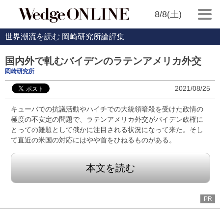
8/8(土)
世界潮流を読む 岡崎研究所論評集
国内外で軋むバイデンのラテンアメリカ外交
岡崎研究所
2021/08/25
キューバでの抗議活動やハイチでの大統領暗殺を受けた政情の
極度の不安定の問題で、ラテンアメリカ外交がバイデン政権に
とっての難題として俄かに注目される状況になって来た。そし
て直近の米国の対応にはやや首をひねるものがある。
本文を読む
PR