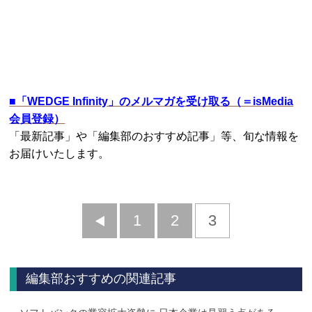
■
「WEDGE Infinity」のメルマガを受け取る（＝isMedia
会員登録）
「最新記事」や「編集部のおすすめ記事」等、旬な情報を
お届けいたします。
前
1
2
3
へ
編集部おすすめの関連記事