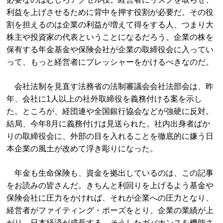
利益を上げさせるために背中を押す役割が必要だ。その役
割を担えるのは企業の利益が増えて得をする人、つまり大
株主や投資家の代表ということになるだろう。企業の株を
保有する年金基金や保険会社が企業の取締役会に入ってい
って、もっと経営者にプレッシャーをかけるべきなのだ。
会社法制を見直す法務省の法制審議会会社法部会は、昨
年、会社に1人以上の社外取締役を義務付ける案を示し
た。ところが、経団連や全国銀行協会などが強硬に反対。
結局、今年8月に義務付けは見送られた。社内出身者ばか
りの取締役会に、外部の目を入れることを徹底的に嫌う日
本企業の風土が改めて浮き彫りになった。
年金も生命保険も、資金を拠出しているのは、この記事
をお読みの皆さんだ。きちんと利回りを上げるよう基金や
保険会社に圧力をかければ、それが企業への圧力となり、
経営者がファイティング・ポーズをとり、企業の業績が上
がり、日本経済が成長する。そうしたガバナンスを機能さ