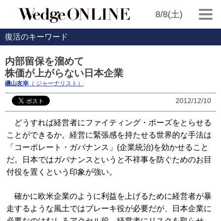
8/8(土)
復活のキーワード
内部留保を溜めて
株価が上がらない日本企業
磯山友幸
（ ジャーナリスト）
2012/12/10
どうすれば経営者にファイティング・ポーズをとらせる
ことができるか。経営に緊張感を持たせる世界的な手法は
「コーポレート・ガバナンス」(企業統治)を効かせること
だ。日本ではガバナンスというと不祥事を防ぐためのお目
付役を置くという印象が強い。
確かに欧米企業のように利益を上げるために経営者が暴
走するような風土ではブレーキ役が必要だが、日本企業に
必要なのはむしろアクセル役。経営者にリスクを取らせ、