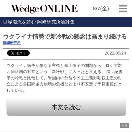
8/7(金)
世界潮流を読む 岡崎研究所論評集
ウクライナ情勢で新冷戦の懸念は高まり続ける
岡崎研究所
2022/05/24
ウクライナ紛争が単なる主権と領土保全の問題から、ロシア対
西側諸国の対立という「新冷戦」に入ったと言える。20世紀後
半の冷戦と比較して、米国内の分裂や民主主義対独裁主義の対
立による多国間協力崩壊の危機などより不安定で予見困難だと
している。
本文を読む
PR