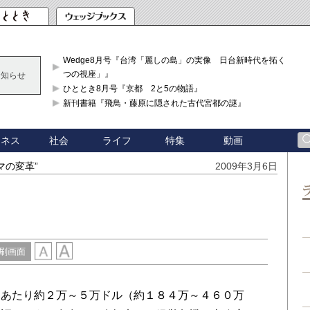
Wedge8月号『台湾「麗しの島」の実像 日台新時代を拓く「3
つの視座」』
お知らせ
ひととき8月号『京都 2と5の物語』
新刊書籍『飛鳥・藤原に隠された古代宮都の謎』
ジネス
社会
ライフ
特集
動画
マの変革”
2009年3月6日
刷画面
あたり約２万～５万ドル（約１８４万～４６０万