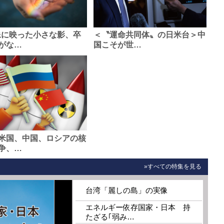
像に映った小さな影、卒
＜〝運命共同体〟の日米台＞中
がな…
国こそが世…
米国、中国、ロシアの核
争、…
»すべての特集を見る
台湾「麗しの島」の実像
エネルギー依存国家・日本 持
たざる｢弱み…