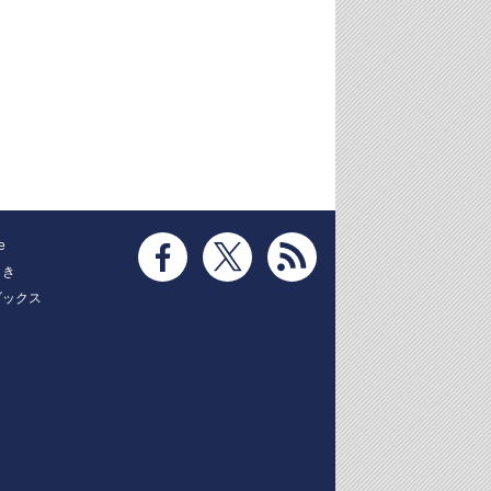
e
とき
ブックス