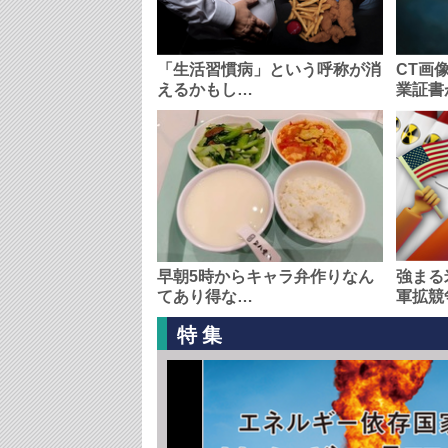
「生活習慣病」という呼称が消
CT画
えるかもし…
業証書
早朝5時からキャラ弁作りなん
強まる
てあり得な…
軍拡競
特集