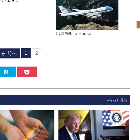
出典/White House
1
2
前へ
»もっと見る