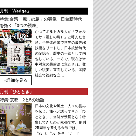
月刊「Wedge」
特集:台湾「麗しの島」の実像 日台新時代
を拓く「3つの視座」
かつてポルトガル人が「フォル
モサ（麗しの島）」と呼んだ台
湾。半導体産業で世界の最先端
技術をリードし、日本統治時代
の記憶も、歴史の一部として内
包している。一方で、現在は米
中対立の最前線に立たされ、難
しい現実に直面している。国際
社会で複雑な立…
»詳細を見る
月刊「ひととき」
特集:京都 2と5の物語
日本の文化や風土、人々の営み
を伝え、旅へと誘ってきた「ひ
ととき」。当誌が幾度となく特
集してきたのが京都です。創刊
25周年を迎える今号では、
〝2〟と〝5〟をキーワード