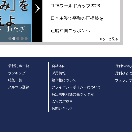
FIFAワールドカップ2026
日本主導で平和の再構築を
本 持たざ
造船立国ニッポンへ
»もっと見る
最新記事一覧
会社案内
月刊Wedg
ランキング
採用情報
月刊ひと
特集一覧
著作権について
ウェッジ
メルマガ登録
プライバシーポリシーについて
特定商取引法に基づく表示
広告のご案内
お問い合わせ