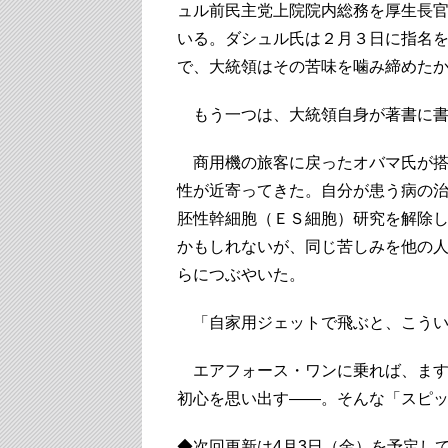
ュル前民主党上院院内総務を厚生長
いる。ダシュル氏は２月３日に指名
で、大統領はその苦味を噛み締めた
もう一つは、大統領自身が著書に書
商用機の旅客に戻ったオバマ氏が搭
性が近寄ってきた。自分が患う病の
胚性幹細胞（ＥＳ細胞）研究を解除
かもしれないが、同じ苦しみを他の
らにつぶやいた。
「自家用ジェットで飛ぶと、こうい
エアフォース・ワンに乗れば、ます
初心を思い出す――。そんな「スピ
◆次回更新は4月3日（金）を予定し