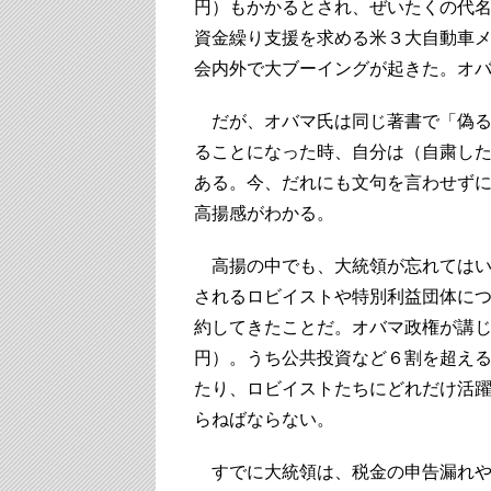
円）もかかるとされ、ぜいたくの代
資金繰り支援を求める米３大自動車
会内外で大ブーイングが起きた。オ
だが、オバマ氏は同じ著書で「偽る
ることになった時、自分は（自粛し
ある。今、だれにも文句を言わせず
高揚感がわかる。
高揚の中でも、大統領が忘れてはい
されるロビイストや特別利益団体に
約してきたことだ。オバマ政権が講
円）。うち公共投資など６割を超える
たり、ロビイストたちにどれだけ活
らねばならない。
すでに大統領は、税金の申告漏れや