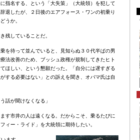
官に指名する、という「大失策」（大統領）を犯して
を辞退したが、２日後のエアフォース・ワンの初乗り
かどうか。
き残していることだ。
乗を待って並んでいると、見知らぬ３０代半ばの男
治療法改善のため、ブッシュ政権が規制してきたヒト
してほしい、という懇願だった。「自分には遅すぎる
人がする必要はない」との訴えを聞き、オバマ氏は自
う話が聞けなくなる」
ます市井の人は遠くなる。だからこそ、乗るたびに
ッフィー・ライド」を大統領に期待したい。
ています。