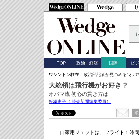
TOP
政治・経済
ビ
国際
ワシントン駐在 政治部記者が見つめる“オバ
大統領は飛行機がお好き？
オバマ流 初心の貫き方は
飯塚恵子
（ 読売新聞編集委員）
印
自家用ジェットは、フライト１時間