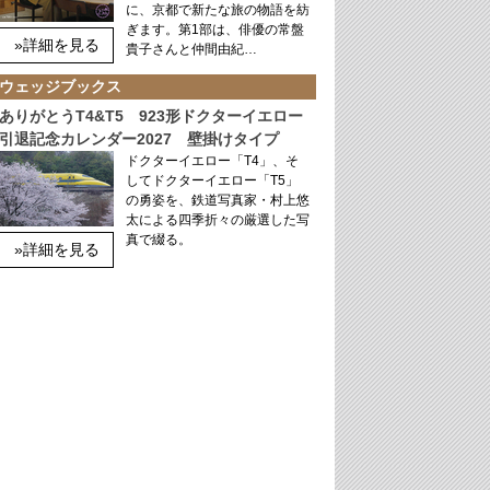
に、京都で新たな旅の物語を紡
ぎます。第1部は、俳優の常盤
»詳細を見る
貴子さんと仲間由紀…
ウェッジブックス
ありがとうT4&T5 923形ドクターイエロー
引退記念カレンダー2027 壁掛けタイプ
ドクターイエロー「T4」、そ
してドクターイエロー「T5」
の勇姿を、鉄道写真家・村上悠
太による四季折々の厳選した写
真で綴る。
»詳細を見る