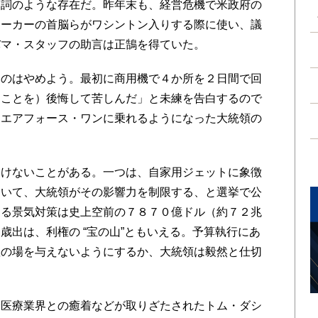
名詞のような存在だ。昨年末も、経営危機で米政府の
メーカーの首脳らがワシントン入りする際に使い、議
バマ・スタッフの助言は正鵠を得ていた。
のはやめよう。最初に商用機で４か所を２日間で回
たことを）後悔して苦しんだ」と未練を告白するので
にエアフォース・ワンに乗れるようになった大統領の
けないことがある。一つは、自家用ジェットに象徴
ついて、大統領がその影響力を制限する、と選挙で公
じる景気対策は史上空前の７８７０億ドル（約７２兆
歳出は、利権の “宝の山”ともいえる。予算執行にあ
躍の場を与えないようにするか、大統領は毅然と仕切
医療業界との癒着などが取りざたされたトム・ダシ