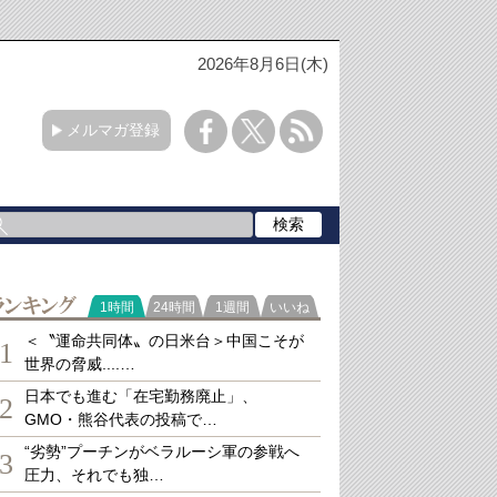
2026年8月6日(木)
メルマガ登録
ランキング
1時間
24時間
1週間
いいね
＜〝運命共同体〟の日米台＞中国こそが
1
世界の脅威....…
日本でも進む「在宅勤務廃止」、
2
GMO・熊谷代表の投稿で…
“劣勢”プーチンがベラルーシ軍の参戦へ
3
圧力、それでも独…