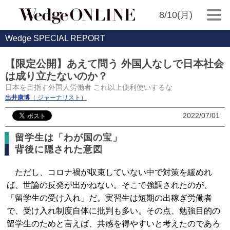
8/10(月)
Wedge SPECIAL REPORT
【限定公開】あえて問う 外国人なしで日本社会
は成り立たないのか？
日本を目指す外国人労働者 これ以上便利使いするな
出井康博
（ ジャーナリスト）
2022/07/01
留学生は「わが国の宝」
背後に隠された意図
ただし、コロナ禍が収束していない中で対策を緩めれ
ば、世論の反発が出かねない。そこで強調されたのが、
「留学生の受け入れ」だ。実習生は短期の出稼ぎ労働者
で、受け入れ制度自体に批判も多い。その点、勉強目的の
留学生のためと言えば、共感を得やすいと考えたのであろ