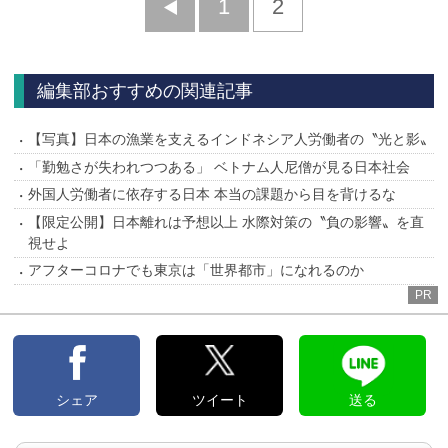
前
1
2
へ
編集部おすすめの関連記事
【写真】日本の漁業を支えるインドネシア人労働者の〝光と影〟
「勤勉さが失われつつある」 ベトナム人尼僧が見る日本社会
外国人労働者に依存する日本 本当の課題から目を背けるな
【限定公開】日本離れは予想以上 水際対策の〝負の影響〟を直
視せよ
アフターコロナでも東京は「世界都市」になれるのか
PR
シェア
ツイート
送る