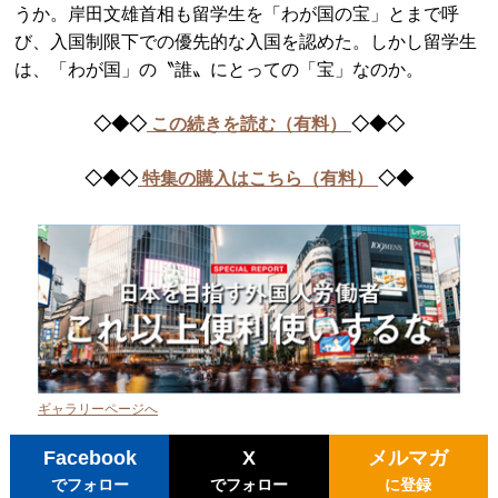
うか。岸田文雄首相も留学生を「わが国の宝」とまで呼
び、入国制限下での優先的な入国を認めた。しかし留学生
は、「わが国」の〝誰〟にとっての「宝」なのか。
◇◆◇
この続きを読む（有料）
◇◆◇
◇◆◇
特集の購入はこちら（有料）
◇◆
ギャラリーページへ
Facebook
X
メルマガ
でフォロー
でフォロー
に登録