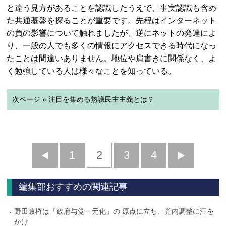
と違う見方があることを認識したうえで、事実認識も含め
た共通基盤を探ることが重要です。先程はインターネット
の負の影響について触れましたが、逆にネットの発達によ
り、一般の人でも多くの情報にアクセスできる時代になっ
たことは間違いありません。地位や肩書きに関係なく、よ
く勉強している人は様々なことを知っている。
次ページ » 注目を集める熟議民主主義とは？
前
1
2
3
4
次
へ
へ
編集部おすすめの関連記事
野田政権は「政府与党一元化」の 原点に立ち、党内調整に汗を
かけ