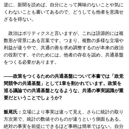
逆に、新聞を読めば、自分にとって興味のないことや気に
くわないことも書いてあるので、どうしても他者を意識せ
ざるを得ない。
政治はポリティクスと言いますが、これは語源的には複
数形が背景にある言葉です。つまり、複数の多様な立場や
利益が違う中で、共通の善を求め調整するのが本来の政治
の役割です。そのためには、他者の存在を認め、共通基盤
をつくる必要があります。
――政策をつくるための共通基盤について本書では「政党
間競争の共通基盤」として1章を割かれています。政策を
巡る議論での共通基盤となるような、共通の事実認識が重
要だということでしょうか?
飯尾氏：
立場により事実は違って見え、さらに統計の取り
方次第で、統計の数値そのものが違うという側面もある。
絶対の事実を前提にできるほど事柄は簡単ではない。自分