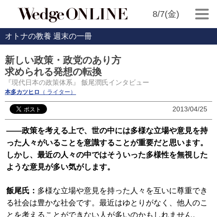
8/7(金)
オトナの教養 週末の一冊
新しい政策・政党のあり方
求められる発想の転換
『現代日本の政策体系』 飯尾潤氏インタビュー
本多カツヒロ
（ ライター）
2013/04/25
――政策を考える上で、世の中には多様な立場や意見を持
った人々がいることを意識することが重要だと思います。
しかし、最近の人々の中ではそういった多様性を無視した
ような意見が多い気がします。
飯尾氏：
多様な立場や意見を持った人々を互いに尊重でき
る社会は豊かな社会です。最近はゆとりがなく、他人のこ
とを考えることができない人が多いのかもしれません。