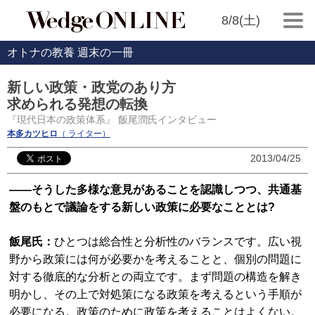
8/8(土)
オトナの教養 週末の一冊
新しい政策・政党のあり方
求められる発想の転換
『現代日本の政策体系』 飯尾潤氏インタビュー
本多カツヒロ
（ ライター）
2013/04/25
――そうした多様な意見があることを認識しつつ、共通基
盤のもとで議論をする新しい政策に必要なこととは?
飯尾氏：
ひとつは総合性と分析性のバランスです。広い視
野から政策には何が必要かを考えることと、個別の問題に
対する徹底的な分析との両立です。まず問題の構造を解き
明かし、その上で対処策になる政策を考えるという手順が
必要になる。政策のために政策を考えることはよくない。