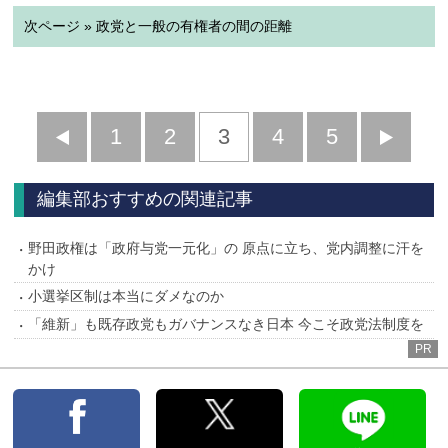
次ページ » 政党と一般の有権者の間の距離
前
1
2
3
4
5
へ
へ
編集部おすすめの関連記事
野田政権は「政府与党一元化」の 原点に立ち、党内調整に汗を
かけ
小選挙区制は本当にダメなのか
「維新」も既存政党もガバナンスなき日本 今こそ政党法制度を
PR