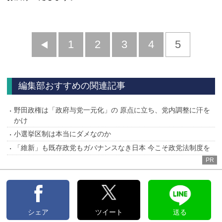
前
1
2
3
4
5
へ
編集部おすすめの関連記事
野田政権は「政府与党一元化」の 原点に立ち、党内調整に汗を
かけ
小選挙区制は本当にダメなのか
「維新」も既存政党もガバナンスなき日本 今こそ政党法制度を
PR
シェア
ツイート
送る