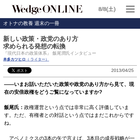
8/8(土)
オトナの教養 週末の一冊
新しい政策・政党のあり方
求められる発想の転換
『現代日本の政策体系』 飯尾潤氏インタビュー
本多カツヒロ
（ ライター）
2013/04/25
――いまお話いただいた政策や政党のあり方から見て、現
在の安倍政権をどうご覧になっていますか?
飯尾氏：
政権運営という点では非常に高く評価していま
す。ただ、有権者との対話という点ではまだこれからです
ね。
アベノミクスの3本の矢で言えば、3本目の成長戦略が一