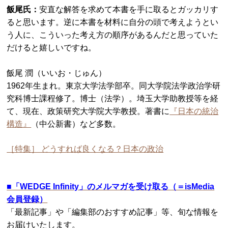
飯尾氏：
安直な解答を求めて本書を手に取るとガッカリす
ると思います。逆に本書を材料に自分の頭で考えようとい
う人に、こういった考え方の順序があるんだと思っていた
だけると嬉しいですね。
飯尾 潤（いいお・じゅん）
1962年生まれ。東京大学法学部卒。同大学院法学政治学研
究科博士課程修了。博士（法学）。埼玉大学助教授等を経
て、現在、政策研究大学院大学教授。著書に
『日本の統治
構造』
（中公新書）など多数。
［特集］ どうすれば良くなる？日本の政治
■
「WEDGE Infinity」のメルマガを受け取る（＝isMedia
会員登録）
「最新記事」や「編集部のおすすめ記事」等、旬な情報を
お届けいたします。