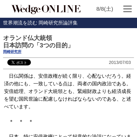
8/8(土)
世界潮流を読む 岡崎研究所論評集
オランド仏大統領
日本訪問の「3つの目的」
岡崎研究所
2013/07/03
日仏関係は、安倍政権が続く限り、心配ないだろう。経
済の他にも、一致している点は、両者の国内政治である。
安倍総理、オランド大統領とも、緊縮財政よりも経済成長
を望む国民世論に配慮しなければならないのである、と述
べています。
＊ ＊ ＊
日本、特に安倍政権にとって好意的な論説になっていま