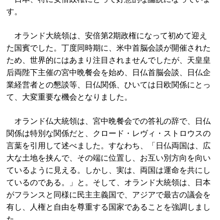
す。
オランド大統領は、安倍第2期政権になって初めて迎え
た国賓でした。丁度同時期に、米中首脳会談が開催された
ため、世界的にはあまり注目されませんでしたが、天皇皇
后両陛下主催の宮中晩餐会を始め、日仏首脳会談、日仏企
業経営者との懇談等、日仏関係、ひいては日欧関係にとっ
て、大変重要な機会となりました。
オランド仏大統領は、宮中晩餐会での答礼の辞で、日仏
関係は特別な関係だと、クロード・レヴィ・ストロウスの
言葉を引用して述べました。すなわち、「日仏両国は、広
大な土地を挟んで、その端に位置し、お互い別方向を向い
ているように見える。しかし、実は、両国は運命を共にし
ているのである。」と。そして、オランド大統領は、日本
がフランスと同様に民主主義国で、アジアで最古の議会を
有し、人権と自由を尊重する国家であることを強調しまし
た。