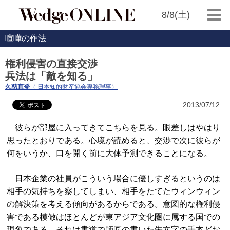
8/8(土)
喧嘩の作法
権利侵害の直接交渉
兵法は「敵を知る」
久慈直登
（ 日本知的財産協会専務理事）
2013/07/12
彼らが部屋に入ってきてこちらを見る。眼差しはやはり
思ったとおりである。心境が読めると、交渉で次に彼らが
何をいうか、口を開く前に大体予測できることになる。
日本企業の社員がこういう場合に優しすぎるというのは
相手の気持ちを察してしまい、相手をたてたウィンウィン
の解決策を考える傾向があるからである。意図的な権利侵
害である模倣はほとんどが東アジア文化圏に属する国での
現象である。それは書道で師匠の書いた朱文字の手本どお