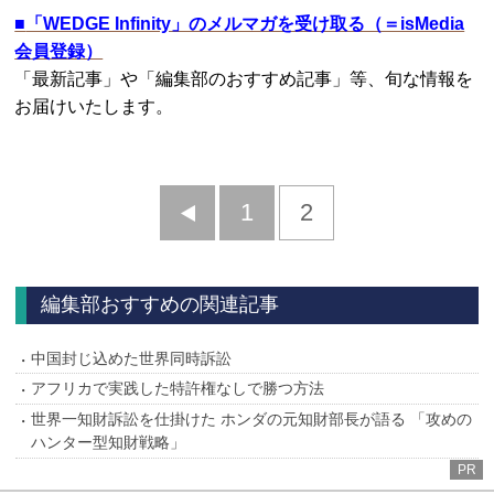
■
「WEDGE Infinity」のメルマガを受け取る（＝isMedia
会員登録）
「最新記事」や「編集部のおすすめ記事」等、旬な情報を
お届けいたします。
前
1
2
へ
編集部おすすめの関連記事
中国封じ込めた世界同時訴訟
アフリカで実践した特許権なしで勝つ方法
世界一知財訴訟を仕掛けた ホンダの元知財部長が語る 「攻めの
ハンター型知財戦略」
PR