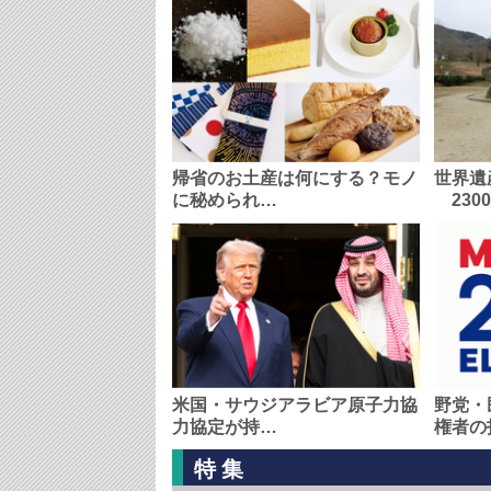
帰省のお土産は何にする？モノ
世界遺
に秘められ…
230
米国・サウジアラビア原子力協
野党・
力協定が持…
権者の
特集