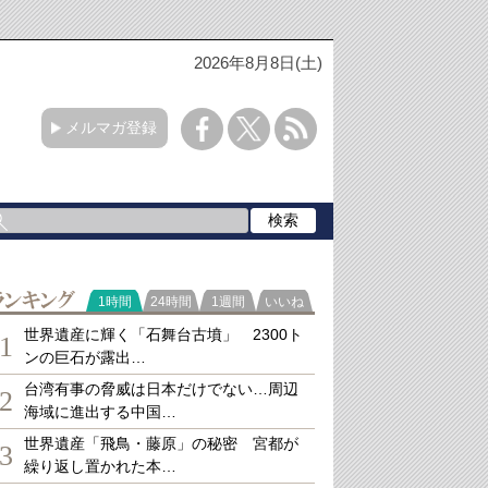
2026年8月8日(土)
メルマガ登録
ランキング
1時間
24時間
1週間
いいね
世界遺産に輝く「石舞台古墳」 2300ト
1
ンの巨石が露出…
台湾有事の脅威は日本だけでない…周辺
2
海域に進出する中国…
世界遺産「飛鳥・藤原」の秘密 宮都が
3
繰り返し置かれた本…