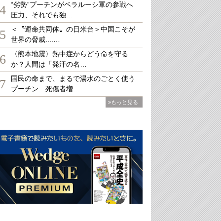
“劣勢”プーチンがベラルーシ軍の参戦へ
4
圧力、それでも独…
＜〝運命共同体〟の日米台＞中国こそが
5
世界の脅威....…
〈熊本地震〉熱中症からどう命を守る
6
か？人間は「発汗の名…
国民の命まで、まるで湯水のごとく使う
7
プーチン…死傷者増…
»もっと見る