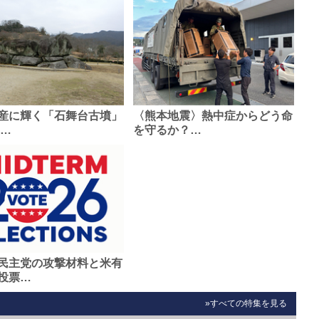
産に輝く「石舞台古墳」
〈熊本地震〉熱中症からどう命
0…
を守るか？…
民主党の攻撃材料と米有
投票…
»すべての特集を見る