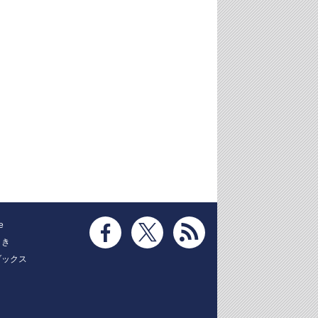
e
とき
ブックス