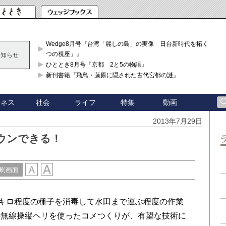
Wedge8月号『台湾「麗しの島」の実像 日台新時代を拓く「3
つの視座」』
お知らせ
ひととき8月号『京都 2と5の物語』
新刊書籍『飛鳥・藤原に隠された古代宮都の謎』
ジネス
社会
ライフ
特集
動画
2013年7月29日
ウンできる！
刷画面
キロ程度の種子を消毒して水田まで運ぶ程度の作業
の無線操縦ヘリを使ったコメつくりが、有望な技術に