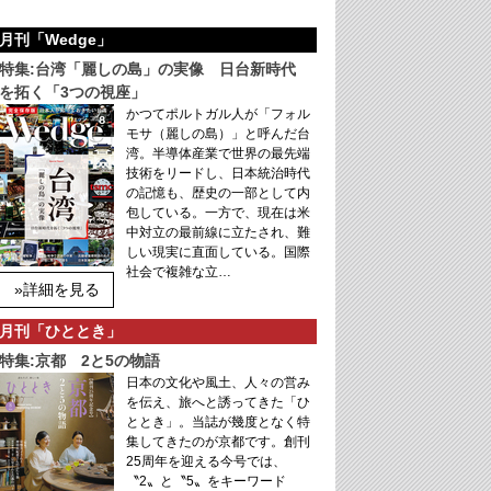
月刊「Wedge」
特集:台湾「麗しの島」の実像 日台新時代
を拓く「3つの視座」
かつてポルトガル人が「フォル
モサ（麗しの島）」と呼んだ台
湾。半導体産業で世界の最先端
技術をリードし、日本統治時代
の記憶も、歴史の一部として内
包している。一方で、現在は米
中対立の最前線に立たされ、難
しい現実に直面している。国際
社会で複雑な立…
»詳細を見る
月刊「ひととき」
特集:京都 2と5の物語
日本の文化や風土、人々の営み
を伝え、旅へと誘ってきた「ひ
ととき」。当誌が幾度となく特
集してきたのが京都です。創刊
25周年を迎える今号では、
〝2〟と〝5〟をキーワード