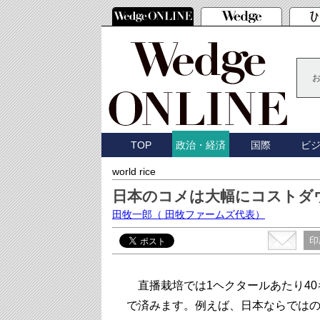
TOP
国際
ビ
政治・経済
world rice
日本のコメは大幅にコストダ
田牧一郎
（ 田牧ファームズ代表）
印
直播栽培では1ヘクタールあたり40
で済みます。例えば、日本ならでは