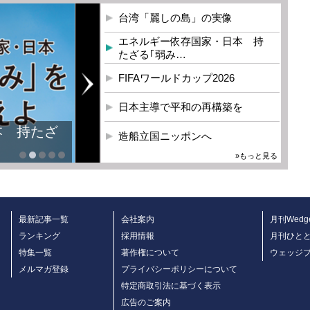
台湾「麗しの島」の実像
エネルギー依存国家・日本 持
たざる｢弱み…
FIFAワールドカップ2026
日本主導で平和の再構築を
本 持たざ
造船立国ニッポンへ
»もっと見る
最新記事一覧
会社案内
月刊Wedg
ランキング
採用情報
月刊ひと
特集一覧
著作権について
ウェッジ
メルマガ登録
プライバシーポリシーについて
特定商取引法に基づく表示
広告のご案内