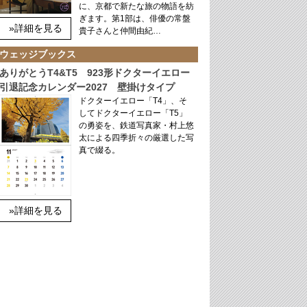
に、京都で新たな旅の物語を紡
ぎます。第1部は、俳優の常盤
»詳細を見る
貴子さんと仲間由紀…
ウェッジブックス
ありがとうT4&T5 923形ドクターイエロー
引退記念カレンダー2027 壁掛けタイプ
ドクターイエロー「T4」、そ
してドクターイエロー「T5」
の勇姿を、鉄道写真家・村上悠
太による四季折々の厳選した写
真で綴る。
»詳細を見る