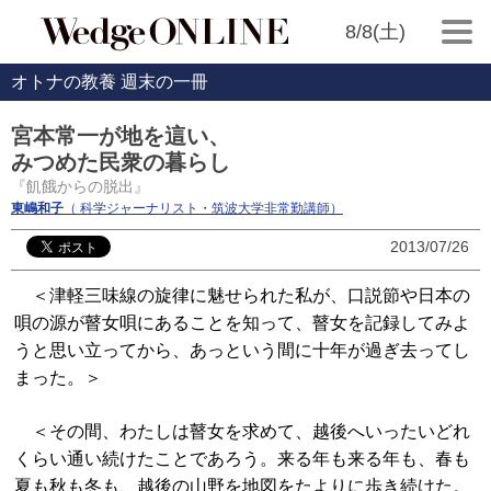
8/8(土)
オトナの教養 週末の一冊
宮本常一が地を這い、
みつめた民衆の暮らし
『飢餓からの脱出』
東嶋和子
（ 科学ジャーナリスト・筑波大学非常勤講師）
2013/07/26
＜津軽三味線の旋律に魅せられた私が、口説節や日本の
唄の源が瞽女唄にあることを知って、瞽女を記録してみよ
うと思い立ってから、あっという間に十年が過ぎ去ってし
まった。＞
＜その間、わたしは瞽女を求めて、越後へいったいどれ
くらい通い続けたことであろう。来る年も来る年も、春も
夏も秋も冬も、越後の山野を地図をたよりに歩き続けた。