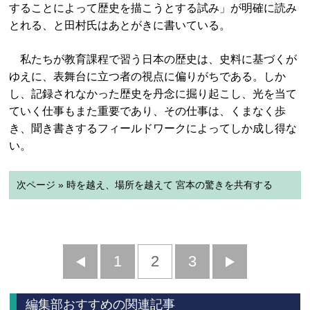
することによって歴史を描こうとする試み」が明確に読み
とれる、と田村氏はあとがきに書いている。
私たちが教育課程で習う日本の歴史は、史料に基づくが
ゆえに、表舞台に立つ者の視点に偏りがちである。しか
し、記録されなかった歴史を丹念に掘り起こし、光を当て
ていく仕事もまた重要であり、その仕事は、くまなく歩
き、聞き書きするフィールドワークによってしか成し得な
い。
次ページ » 時を越え、場所を越えて 宮本の驚きを共有する
前
1
2
3
次
へ
へ
編集部おすすめの関連記事