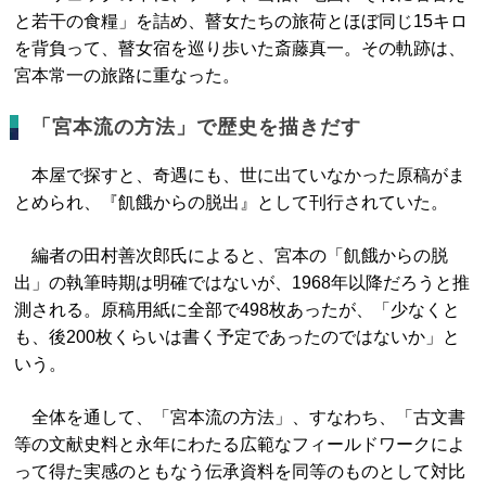
と若干の食糧」を詰め、瞽女たちの旅荷とほぼ同じ15キロ
を背負って、瞽女宿を巡り歩いた斎藤真一。その軌跡は、
宮本常一の旅路に重なった。
「宮本流の方法」で歴史を描きだす
本屋で探すと、奇遇にも、世に出ていなかった原稿がま
とめられ、『飢餓からの脱出』として刊行されていた。
編者の田村善次郎氏によると、宮本の「飢餓からの脱
出」の執筆時期は明確ではないが、1968年以降だろうと推
測される。原稿用紙に全部で498枚あったが、「少なくと
も、後200枚くらいは書く予定であったのではないか」と
いう。
全体を通して、「宮本流の方法」、すなわち、「古文書
等の文献史料と永年にわたる広範なフィールドワークによ
って得た実感のともなう伝承資料を同等のものとして対比