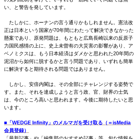
い、と警告を発しています。
たしかに、ホーナンの言う通りかもしれません。憲法改
正は日本という国家が70年間にわたって解決できなかった
懸案であり、原発問題は、もともと広島長崎以来の反原子
力国民感情の上に、史上未曽有の大災害の影響があり、ア
ベノミクスは、もう日本経済はダメかと思われた20年間の
泥沼から如何に脱するかと言う問題であり、いずれも簡単
に解決すると期待される問題ではありません。
しかし、安倍内閣は、その全部にチャレンジする姿勢で
す。また、それを達成しようと言う政、官、財界の士気
は、今のところ高いと思われます。今後に期待したいと思
います。
■
「WEDGE Infinity」のメルマガを受け取る（＝isMedia
会員登録）
「最新記事」や「編集部のおすすめ記事」等、旬な情報を