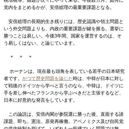
税増税等、難題が次々にやって来る。今後数カ月、如何に
党内をまとめるかが、安倍総理の最重要課題となる。
安倍総理の長期的生き残りには、歴史認識や領土問題と
いう外交問題よりも、内政の重要課題が鍵を握る。選挙に
勝つことは易しい。今後3年間、国家を運営するのは、そ
う易しくはない、と論じています。
＊ ＊ ＊
ホーナンは、現在最も頭角を表している若手の日本研究
者です。
かつて歴史問題を論じた
時は、中韓が日本に対し
て戦後のドイツから学べと言うのなら、中韓は、ドイツに
手を差し伸べたフランスから学ぶべきだと主張するなど、
日本に好意的な発言をしています。
この論説は、安倍内閣が参院選に勝った後、直面する諸
課題、即ち、憲法、原発再稼働、アベノミクス及び自民党
の党内統制を挙げて、いずれも一筋縄でいく問題では無