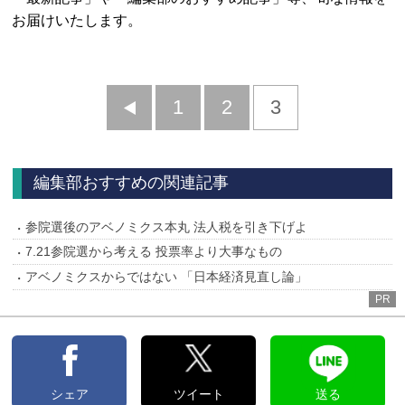
お届けいたします。
前
1
2
3
へ
編集部おすすめの関連記事
参院選後のアベノミクス本丸 法人税を引き下げよ
7.21参院選から考える 投票率より大事なもの
アベノミクスからではない 「日本経済見直し論」
PR
シェア
ツイート
送る