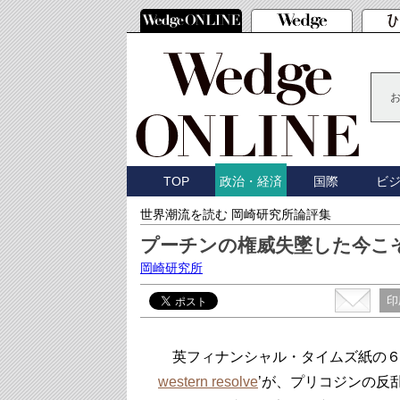
TOP
国際
ビ
政治・経済
世界潮流を読む 岡崎研究所論評集
プーチンの権威失墜した今こ
岡崎研究所
印
英フィナンシャル・タイムズ紙の６月
western resolve
’が、プリコジンの反