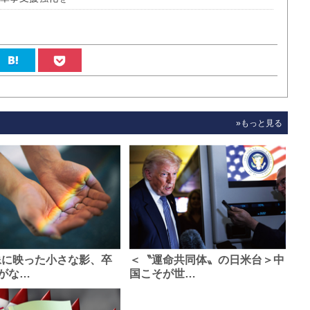
»もっと見る
像に映った小さな影、卒
＜〝運命共同体〟の日米台＞中
がな…
国こそが世…