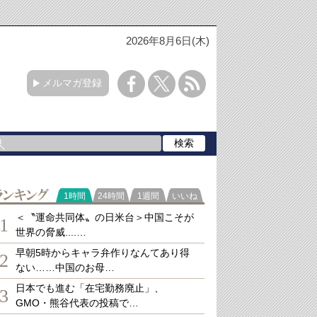
2026年8月6日(木)
メルマガ登録
ランキング
1時間
24時間
1週間
いいね
＜〝運命共同体〟の日米台＞中国こそが
1
世界の脅威....…
早朝5時からキャラ弁作りなんてあり得
2
ない……中国のお母…
日本でも進む「在宅勤務廃止」、
3
GMO・熊谷代表の投稿で…