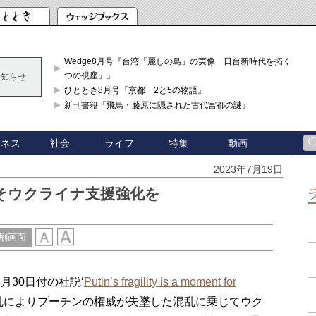
Wedge8月号『台湾「麗しの島」の実像 日台新時代を拓く「3
つの視座」』
お知らせ
ひととき8月号『京都 2と5の物語』
新刊書籍『飛鳥・藤原に隠された古代宮都の謎』
ジネス
社会
ライフ
特集
動画
2023年7月19日
そウクライナ支援強化を
刷画面
30日付の社説‘
Putin’s fragility is a moment for
乱によりプーチンの権威が失墜した混乱に乗じてウク