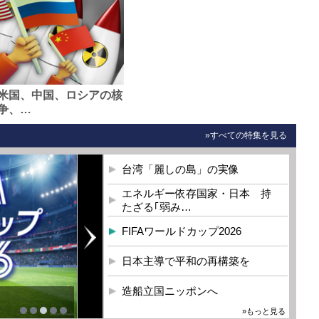
米国、中国、ロシアの核
争、…
»すべての特集を見る
台湾「麗しの島」の実像
エネルギー依存国家・日本 持
たざる｢弱み…
FIFAワールドカップ2026
日本主導で平和の再構築を
造船立国ニッポンへ
»もっと見る