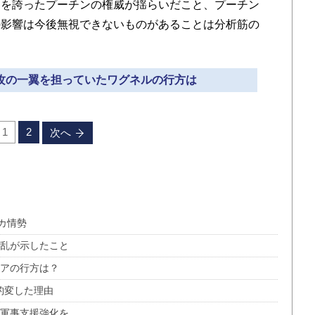
制を誇ったプーチンの権威が揺らいだこと、プーチン
の影響は今後無視できないものがあることは分析筋の
侵攻の一翼を担っていたワグネルの行方は
1
2
次へ
カ情勢
の乱が示したこと
シアの行方は？
豹変した理由
ず軍事支援強化を