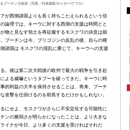
るプーチン大統領（写真：代表撮影/ロイター/アフロ）
アが西側諸国よりも長く持ちこたえられるという信
ンの論理では、キーウに対する西側の支援は時間とと
わが物と見なす領土を再征服するモスクワの決意は損
が、プーチンは今、プリゴジンの反乱の後、自らの権
側諸国は モスクワの混乱に乗じて、キーウへの支援
る。彼は第二次大戦後の欧州で最大の戦争を引き起
器による威嚇というタブーを破ってきた。キーウに時
軍事的利益の大半を保持させることは、将来、プーチ
たな攻撃を仕掛けるのを助長するだけかもしれない。
るにせよ、モスクワがさらに不安定化する可能性に
ーチンの脆弱さが明らかになったことは、より大きな
クライナが今日、より多くの支援を受ければそれだ