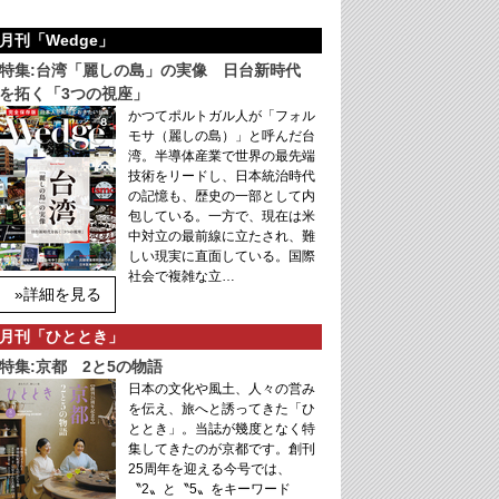
月刊「Wedge」
特集:台湾「麗しの島」の実像 日台新時代
を拓く「3つの視座」
かつてポルトガル人が「フォル
モサ（麗しの島）」と呼んだ台
湾。半導体産業で世界の最先端
技術をリードし、日本統治時代
の記憶も、歴史の一部として内
包している。一方で、現在は米
中対立の最前線に立たされ、難
しい現実に直面している。国際
社会で複雑な立…
»詳細を見る
月刊「ひととき」
特集:京都 2と5の物語
日本の文化や風土、人々の営み
を伝え、旅へと誘ってきた「ひ
ととき」。当誌が幾度となく特
集してきたのが京都です。創刊
25周年を迎える今号では、
〝2〟と〝5〟をキーワード