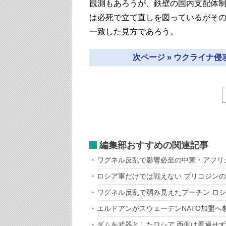
観測もあろうが、鉄壁の国内支配体
は必死で立て直しを図っているがそ
一致した見方であろう。
次ページ » ウクライナ
編集部おすすめの関連記事
ワグネル反乱で影響必至の中東・アフリ
ロシア軍だけでは戦えない プリコジン
ワグネル反乱で弱み見えたプーチン ロ
エルドアンがスウェーデンNATO加盟へ
ダムを武器としたロシア 西側は看過せ