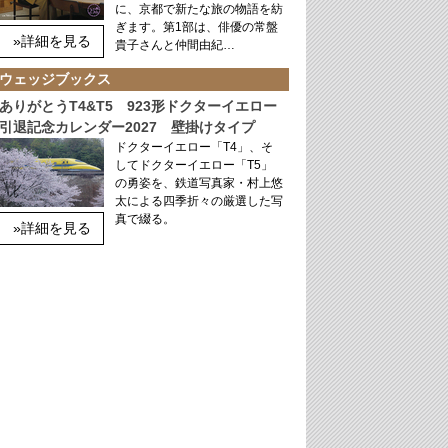
に、京都で新たな旅の物語を紡
ぎます。第1部は、俳優の常盤
»詳細を見る
貴子さんと仲間由紀…
ウェッジブックス
ありがとうT4&T5 923形ドクターイエロー
引退記念カレンダー2027 壁掛けタイプ
ドクターイエロー「T4」、そ
してドクターイエロー「T5」
の勇姿を、鉄道写真家・村上悠
太による四季折々の厳選した写
真で綴る。
»詳細を見る