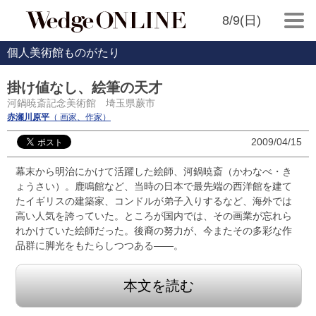
8/9(日)
個人美術館ものがたり
掛け値なし、絵筆の天才
河鍋暁斎記念美術館 埼玉県蕨市
赤瀬川原平
（ 画家、作家）
2009/04/15
幕末から明治にかけて活躍した絵師、河鍋暁斎（かわなべ・き
ょうさい）。鹿鳴館など、当時の日本で最先端の西洋館を建て
たイギリスの建築家、コンドルが弟子入りするなど、海外では
高い人気を誇っていた。ところが国内では、その画業が忘れら
れかけていた絵師だった。後裔の努力が、今またその多彩な作
品群に脚光をもたらしつつある—―。
本文を読む