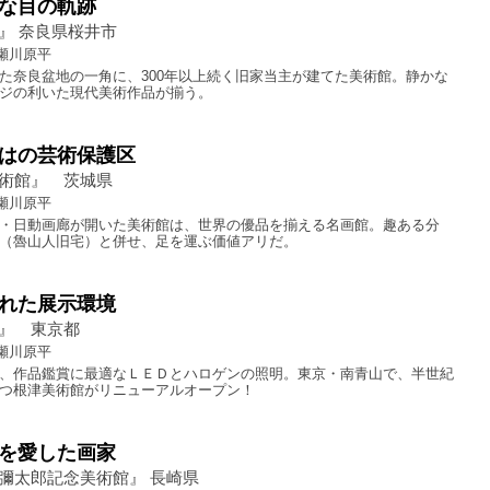
な目の軌跡
』 奈良県桜井市
瀬川原平
た奈良盆地の一角に、300年以上続く旧家当主が建てた美術館。静かな
ジの利いた現代美術作品が揃う。
はの芸術保護区
術館』 茨城県
瀬川原平
・日動画廊が開いた美術館は、世界の優品を揃える名画館。趣ある分
（魯山人旧宅）と併せ、足を運ぶ価値アリだ。
れた展示環境
』 東京都
瀬川原平
、作品鑑賞に最適なＬＥＤとハロゲンの照明。東京・南青山で、半世紀
つ根津美術館がリニューアルオープン！
を愛した画家
彌太郎記念美術館』 長崎県