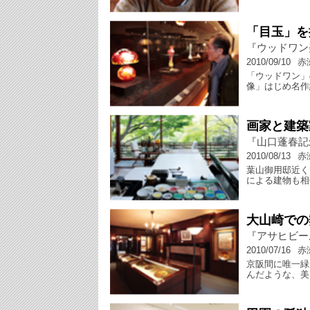
「目玉」を
『ウッドワン
2010/09/10
赤
「ウッドワン」
像」はじめ名作
画家と建築
『山口蓬春記
2010/08/13
赤
葉山御用邸近く
による建物も相
大山崎での
『アサヒビー
2010/07/16
赤
京阪間に唯一緑
んだような、美