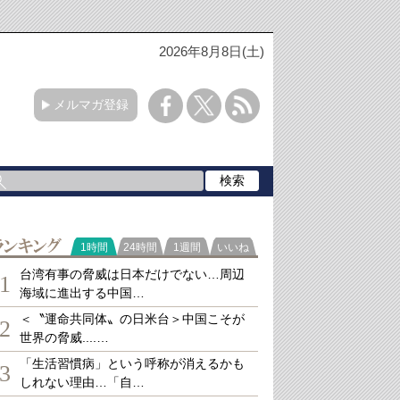
2026年8月8日(土)
メルマガ登録
ランキング
1時間
24時間
1週間
いいね
台湾有事の脅威は日本だけでない…周辺
1
海域に進出する中国…
＜〝運命共同体〟の日米台＞中国こそが
2
世界の脅威....…
「生活習慣病」という呼称が消えるかも
3
しれない理由…「自…