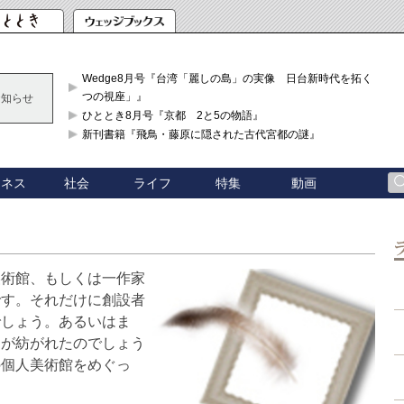
Wedge8月号『台湾「麗しの島」の実像 日台新時代を拓く「3
つの視座」』
お知らせ
ひととき8月号『京都 2と5の物語』
新刊書籍『飛鳥・藤原に隠された古代宮都の謎』
ジネス
社会
ライフ
特集
動画
美術館、もしくは一作家
です。それだけに創設者
でしょう。あるいはま
マが紡がれたのでしょう
の個人美術館をめぐっ