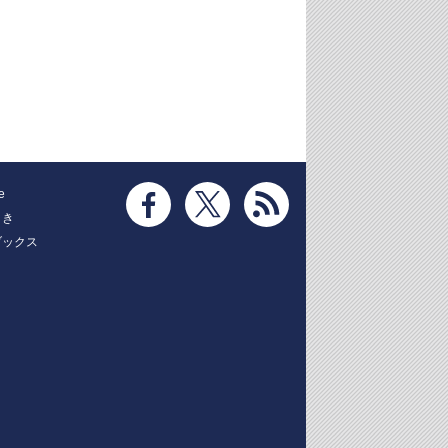
e
とき
ブックス