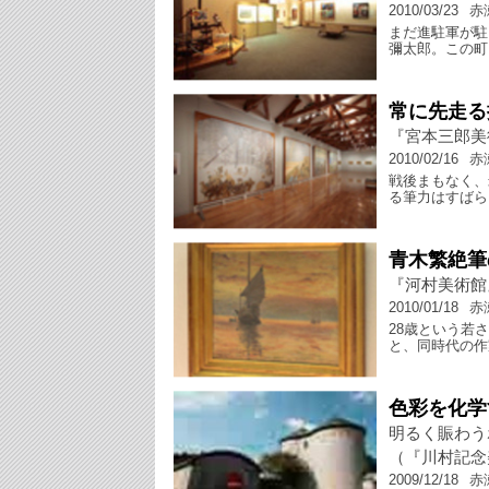
2010/03/23
赤
まだ進駐軍が駐
彌太郎。この町
常に先走る
『宮本三郎美
2010/02/16
赤
戦後まもなく、
る筆力はすばら
青木繁絶筆
『河村美術館
2010/01/18
赤
28歳という若
と、同時代の作
色彩を化学
明るく賑わ
（『川村記念
2009/12/18
赤