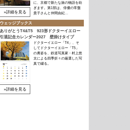
に、京都で新たな旅の物語を紡
ぎます。第1部は、俳優の常盤
»詳細を見る
貴子さんと仲間由紀…
ウェッジブックス
ありがとうT4&T5 923形ドクターイエロー
引退記念カレンダー2027 壁掛けタイプ
ドクターイエロー「T4」、そ
してドクターイエロー「T5」
の勇姿を、鉄道写真家・村上悠
太による四季折々の厳選した写
真で綴る。
»詳細を見る