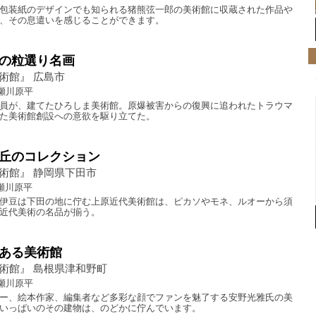
包装紙のデザインでも知られる猪熊弦一郎の美術館に収蔵された作品や
、その息遣いを感じることができます。
の粒選り名画
術館』 広島市
瀬川原平
員が、建てたひろしま美術館。原爆被害からの復興に追われたトラウマ
た美術館創設への意欲を駆り立てた。
丘のコレクション
術館』 静岡県下田市
瀬川原平
伊豆は下田の地に佇む上原近代美術館は、ピカソやモネ、ルオーから須
近代美術の名品が揃う。
ある美術館
術館』 島根県津和野町
瀬川原平
ー、絵本作家、編集者など多彩な顔でファンを魅了する安野光雅氏の美
いっぱいのその建物は、のどかに佇んでいます。