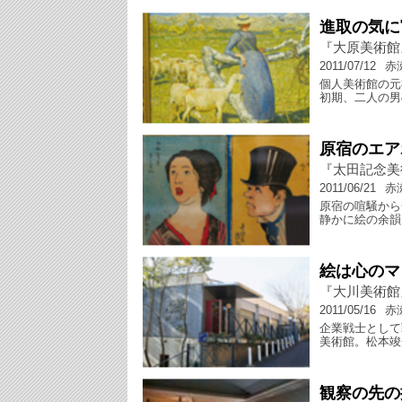
進取の気に
『大原美術館
2011/07/12
赤
個人美術館の元
初期、二人の男
原宿のエア
『太田記念美
2011/06/21
赤
原宿の喧騒から
静かに絵の余韻
絵は心のマ
『大川美術館
2011/05/16
赤
企業戦士として
美術館。松本竣
観察の先の