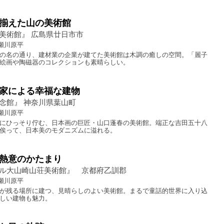
揃えた山の美術館
美術館』 広島県廿日市市
瀬川原平
の名の通り、建材業の企業が建てた美術館は木調の癒しの空間。「麗子
絵画や陶磁器のコレクションも素晴らしい。
家による幸福な建物
念館』 神奈川県葉山町
瀬川原平
にひっそり佇む、日本画の巨匠・山口蓬春の美術館。端正な吉田五十八
俟って、日本美のモダニズムに溢れる。
熱意のかたまり
ル大山崎山荘美術館』 京都府乙訓郡
瀬川原平
が残る場所に建つ、見晴らしのよい美術館。まるで童話的世界に入り込
しい建物も魅力。