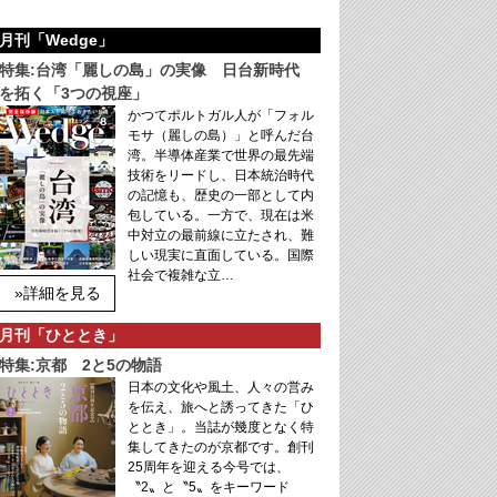
月刊「Wedge」
特集:台湾「麗しの島」の実像 日台新時代
を拓く「3つの視座」
かつてポルトガル人が「フォル
モサ（麗しの島）」と呼んだ台
湾。半導体産業で世界の最先端
技術をリードし、日本統治時代
の記憶も、歴史の一部として内
包している。一方で、現在は米
中対立の最前線に立たされ、難
しい現実に直面している。国際
社会で複雑な立…
»詳細を見る
月刊「ひととき」
特集:京都 2と5の物語
日本の文化や風土、人々の営み
を伝え、旅へと誘ってきた「ひ
ととき」。当誌が幾度となく特
集してきたのが京都です。創刊
25周年を迎える今号では、
〝2〟と〝5〟をキーワード