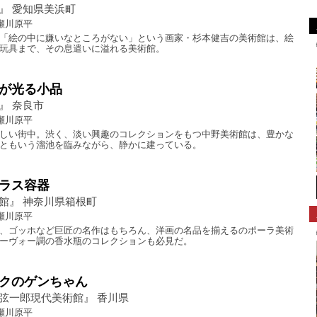
』 愛知県美浜町
瀬川原平
「絵の中に嫌いなところがない」という画家・杉本健吉の美術館は、絵
玩具まで、その息遣いに溢れる美術館。
が光る小品
』 奈良市
瀬川原平
しい街中。渋く、淡い興趣のコレクションをもつ中野美術館は、豊かな
ともいう溜池を臨みながら、静かに建っている。
ラス容器
館』 神奈川県箱根町
瀬川原平
、ゴッホなど巨匠の名作はもちろん、洋画の名品を揃えるのポーラ美術
ーヴォー調の香水瓶のコレクションも必見だ。
クのゲンちゃん
弦一郎現代美術館』 香川県
瀬川原平