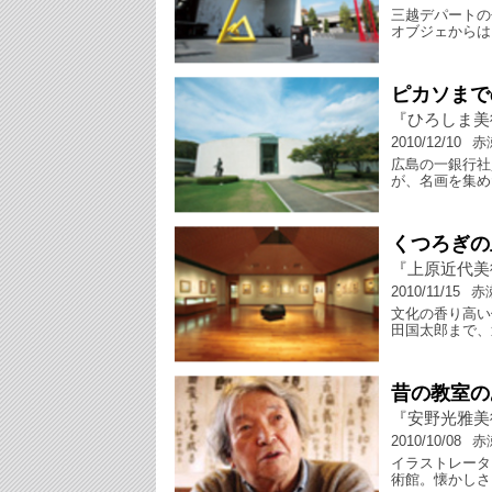
三越デパートの
オブジェからは
ピカソまで
『ひろしま美
2010/12/10
赤
広島の一銀行社
が、名画を集め
くつろぎの
『上原近代美
2010/11/15
赤
文化の香り高い
田国太郎まで、
昔の教室の
『安野光雅美
2010/10/08
赤
イラストレータ
術館。懐かしさ