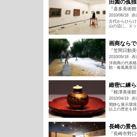
田園の孤独
『喜多美術館
2010/06/18
赤
古代からひらけ
山の辺に、エッ
画商ならで
『笠間日動美
2010/05/18
赤
洋画商の代表格
館・春風萬里荘
緻密に練ら
『根津美術館
2010/04/19
赤
閑静な展示環境
以上の歴史を持
長崎の景色
『長崎市野口