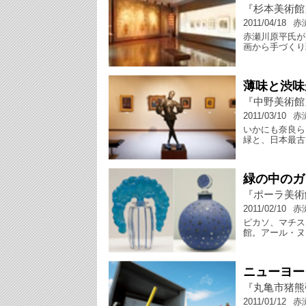
『杉本美術館
2011/04/18
赤
赤瀬川原平氏が
画から手づくり
薄味と渋味
『中野美術館
2011/03/10
赤
いかにも奈良ら
緑と、日本最古
緑の中のガ
『ポーラ美術
2011/02/10
赤
ピカソ、マチス
館。アール・ヌ
ニューヨー
『丸亀市猪熊
2011/01/12
赤