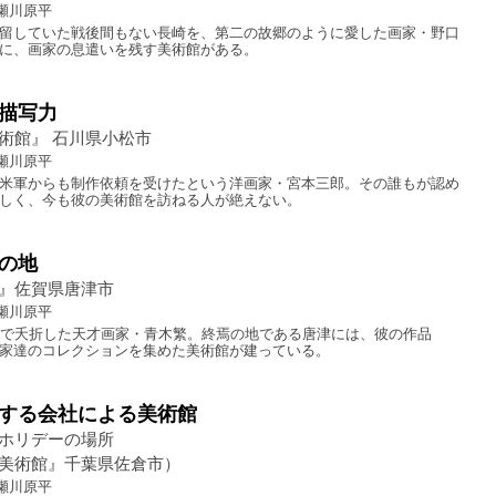
瀬川原平
留していた戦後間もない長崎を、第二の故郷のように愛した画家・野口
に、画家の息遣いを残す美術館がある。
描写力
術館』 石川県小松市
瀬川原平
米軍からも制作依頼を受けたという洋画家・宮本三郎。その誰もが認め
しく、今も彼の美術館を訪ねる人が絶えない。
の地
』佐賀県唐津市
瀬川原平
さで夭折した天才画家・青木繁。終焉の地である唐津には、彼の作品
家達のコレクションを集めた美術館が建っている。
する会社による美術館
うホリデーの場所
美術館』千葉県佐倉市）
瀬川原平