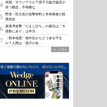
米国・サウジアラビア原子力協力協定が
4
持つ懸念…不明瞭な…
野党・民主党の攻撃材料と米有権者の投
5
票意欲
真珠湾攻撃「だまし討ち」の責任は「大
6
使館にあり」は本当…
〈熊本地震〉熱中症からどう命を守る
7
か？人間は「発汗の名…
»もっと見る