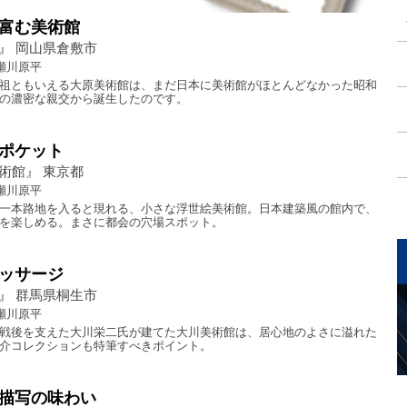
富む美術館
』 岡山県倉敷市
瀬川原平
祖ともいえる大原美術館は、まだ日本に美術館がほとんどなかった昭和
の濃密な親交から誕生したのです。
ポケット
術館』 東京都
瀬川原平
一本路地を入ると現れる、小さな浮世絵美術館。日本建築風の館内で、
を楽しめる。まさに都会の穴場スポット。
ッサージ
』 群馬県桐生市
瀬川原平
戦後を支えた大川栄二氏が建てた大川美術館は、居心地のよさに溢れた
介コレクションも特筆すべきポイント。
描写の味わい