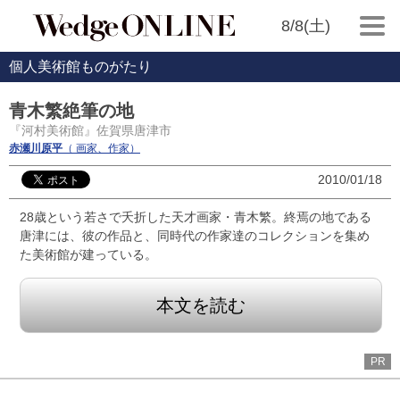
8/8(土)
個人美術館ものがたり
青木繁絶筆の地
『河村美術館』佐賀県唐津市
赤瀬川原平
（ 画家、作家）
2010/01/18
28歳という若さで夭折した天才画家・青木繁。終焉の地である
唐津には、彼の作品と、同時代の作家達のコレクションを集め
た美術館が建っている。
本文を読む
PR