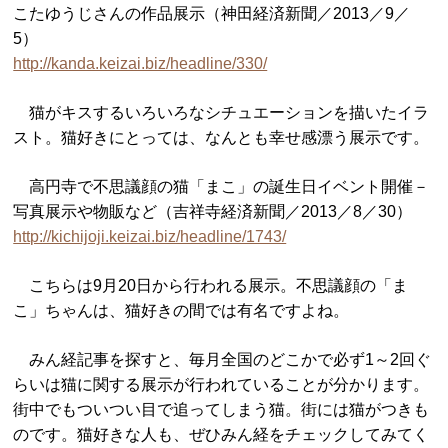
こたゆうじさんの作品展示（神田経済新聞／2013／9／
5）
http://kanda.keizai.biz/headline/330/
猫がキスするいろいろなシチュエーションを描いたイラ
スト。猫好きにとっては、なんとも幸せ感漂う展示です。
高円寺で不思議顔の猫「まこ」の誕生日イベント開催－
写真展示や物販など（吉祥寺経済新聞／2013／8／30）
http://kichijoji.keizai.biz/headline/1743/
こちらは9月20日から行われる展示。不思議顔の「ま
こ」ちゃんは、猫好きの間では有名ですよね。
みん経記事を探すと、毎月全国のどこかで必ず1～2回ぐ
らいは猫に関する展示が行われていることが分かります。
街中でもついつい目で追ってしまう猫。街には猫がつきも
のです。猫好きな人も、ぜひみん経をチェックしてみてく