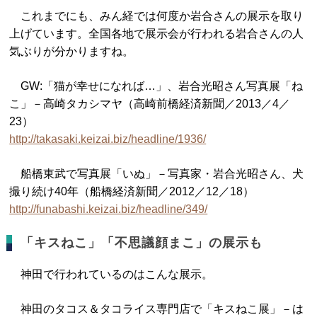
これまでにも、みん経では何度か岩合さんの展示を取り
上げています。全国各地で展示会が行われる岩合さんの人
気ぶりが分かりますね。
GW:「猫が幸せになれば…」、岩合光昭さん写真展「ね
こ」－高崎タカシマヤ（高崎前橋経済新聞／2013／4／
23）
http://takasaki.keizai.biz/headline/1936/
船橋東武で写真展「いぬ」－写真家・岩合光昭さん、犬
撮り続け40年（船橋経済新聞／2012／12／18）
http://funabashi.keizai.biz/headline/349/
「キスねこ」「不思議顔まこ」の展示も
神田で行われているのはこんな展示。
神田のタコス＆タコライス専門店で「キスねこ展」－は