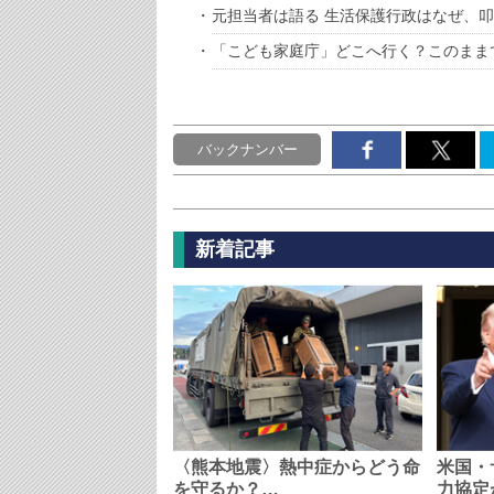
元担当者は語る 生活保護行政はなぜ、
「こども家庭庁」どこへ行く？このまま
バックナンバー
新着記事
〈熊本地震〉熱中症からどう命
米国・
を守るか？…
力協定