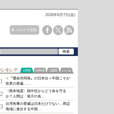
2026年8月7日(金)
メルマガ登録
ランキング
1時間
24時間
1週間
いいね
＜〝運命共同体〟の日米台＞中国こそが
1
世界の脅威....…
〈熊本地震〉熱中症からどう命を守る
2
か？人間は「発汗の名…
台湾有事の脅威は日本だけでない…周辺
3
海域に進出する中国…