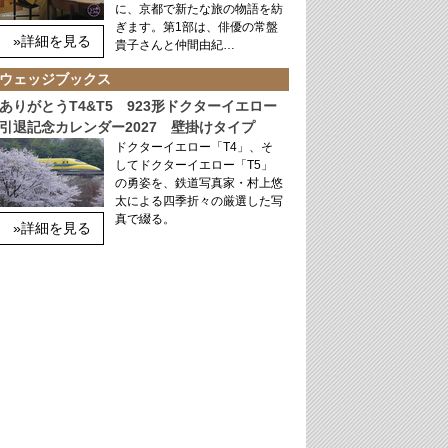
に、京都で新たな旅の物語を紡
ぎます。第1部は、俳優の常盤
»詳細を見る
貴子さんと仲間由紀…
ウェッジブックス
ありがとうT4&T5 923形ドクターイエロー
引退記念カレンダー2027 壁掛けタイプ
ドクターイエロー「T4」、そ
してドクターイエロー「T5」
の勇姿を、鉄道写真家・村上悠
太による四季折々の厳選した写
真で綴る。
»詳細を見る