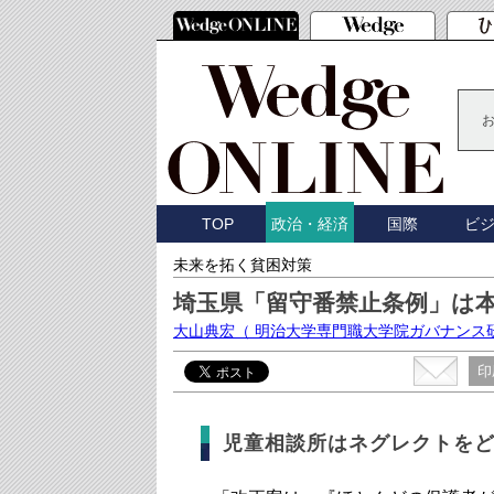
TOP
国際
ビ
政治・経済
未来を拓く貧困対策
埼玉県「留守番禁止条例」は
大山典宏
（ 明治大学専門職大学院ガバナンス
印
児童相談所はネグレクトを