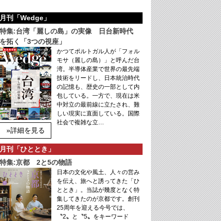
月刊「Wedge」
特集:台湾「麗しの島」の実像 日台新時代
を拓く「3つの視座」
かつてポルトガル人が「フォル
モサ（麗しの島）」と呼んだ台
湾。半導体産業で世界の最先端
技術をリードし、日本統治時代
の記憶も、歴史の一部として内
包している。一方で、現在は米
中対立の最前線に立たされ、難
しい現実に直面している。国際
社会で複雑な立…
»詳細を見る
月刊「ひととき」
特集:京都 2と5の物語
日本の文化や風土、人々の営み
を伝え、旅へと誘ってきた「ひ
ととき」。当誌が幾度となく特
集してきたのが京都です。創刊
25周年を迎える今号では、
〝2〟と〝5〟をキーワード