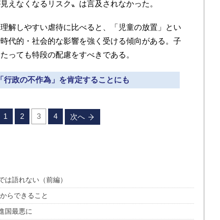
が見えなくなるリスク〟は言及されなかった。
理解しやすい虐待に比べると、「児童の放置」とい
で時代的・社会的な影響を強く受ける傾向がある。子
当たっても特段の配慮をすべきである。
て「行政の不作為」を肯定することにも
1
2
3
4
次へ
では語れない（前編）
だからできること
進国最悪に