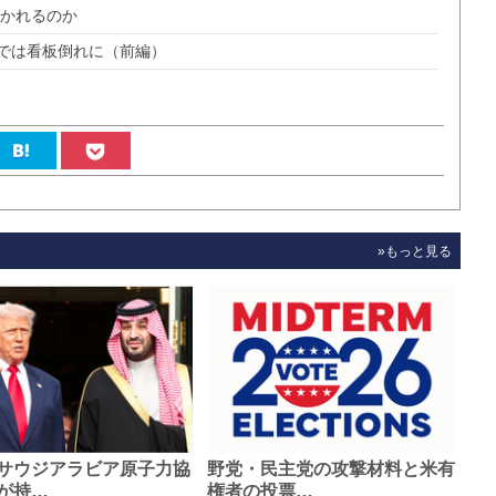
叩かれるのか
では看板倒れに（前編）
»もっと見る
サウジアラビア原子力協
野党・民主党の攻撃材料と米有
が持…
権者の投票…