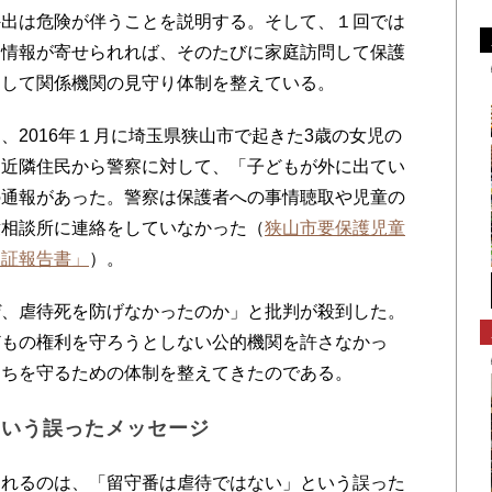
外出は危険が伴うことを説明する。そして、１回では
も情報が寄せられれば、そのたびに家庭訪問して保護
として関係機関の見守り体制を整えている。
2016年１月に埼玉県狭山市で起きた3歳の女児の
、近隣住民から警察に対して、「子どもが外に出てい
の通報があった。警察は保護者への事情聴取や児童の
童相談所に連絡をしていなかった（
狭山市要保護児童
検証報告書」
）。
、虐待死を防げなかったのか」と批判が殺到した。
どもの権利を守ろうとしない公的機関を許さなかっ
たちを守るための体制を整えてきたのである。
という誤ったメッセージ
れるのは、「留守番は虐待ではない」という誤った