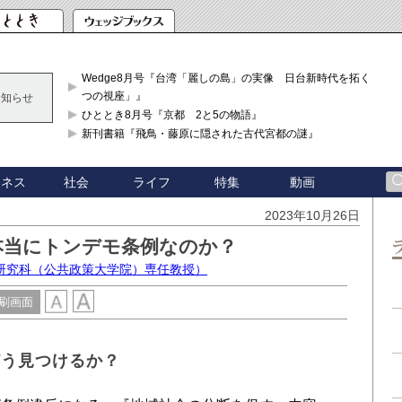
Wedge8月号『台湾「麗しの島」の実像 日台新時代を拓く「3
つの視座」』
お知らせ
ひととき8月号『京都 2と5の物語』
新刊書籍『飛鳥・藤原に隠された古代宮都の謎』
ジネス
社会
ライフ
特集
動画
2023年10月26日
本当にトンデモ条例なのか？
研究科（公共政策大学院）専任教授）
刷画面
どう見つけるか？