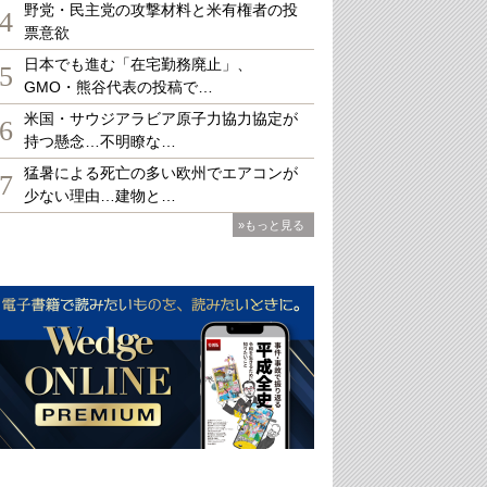
野党・民主党の攻撃材料と米有権者の投
4
票意欲
日本でも進む「在宅勤務廃止」、
5
GMO・熊谷代表の投稿で…
米国・サウジアラビア原子力協力協定が
6
持つ懸念…不明瞭な…
猛暑による死亡の多い欧州でエアコンが
7
少ない理由…建物と…
»もっと見る