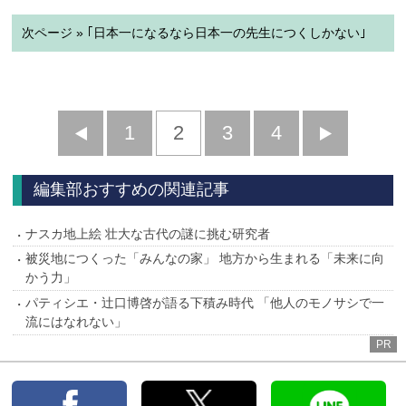
次ページ » ｢日本一になるなら日本一の先生につくしかない｣
前
1
2
3
4
次
へ
へ
編集部おすすめの関連記事
ナスカ地上絵 壮大な古代の謎に挑む研究者
被災地につくった「みんなの家」 地方から生まれる「未来に向
かう力」
パティシエ・辻口博啓が語る下積み時代 「他人のモノサシで一
流にはなれない」
PR