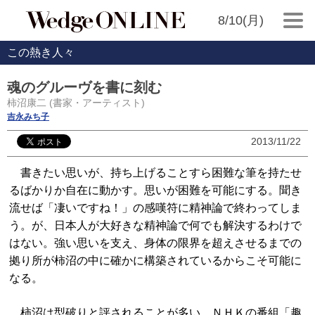
8/10(月)
この熱き人々
魂のグルーヴを書に刻む
柿沼康二 (書家・アーティスト)
吉永みち子
2013/11/22
書きたい思いが、持ち上げることすら困難な筆を持たせ
るばかりか自在に動かす。思いが困難を可能にする。聞き
流せば「凄いですね！」の感嘆符に精神論で終わってしま
う。が、日本人が大好きな精神論で何でも解決するわけで
はない。強い思いを支え、身体の限界を超えさせるまでの
拠り所が柿沼の中に確かに構築されているからこそ可能に
なる。
柿沼は型破りと評されることが多い。ＮＨＫの番組「趣