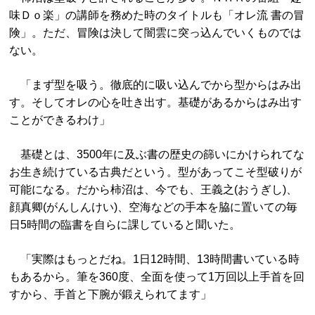
味Ｄｏ楽」の講師を務めた時のタイトルも「オレ流 書の冒
険」。ただ、冒険は決して闇雲に突っ込んでいくものでは
ない。
「まず型を吸う。徹底的に吸い込んでから型からはみ出
す。そしてオレの心を吐き出す。基礎があるからはみ出す
ことができるわけ」
基礎とは、3500年に及ぶ書の歴史の篩いにかけられてな
お生き続けている古典だという。型があってこそ型破りが
可能になる。だから柿沼は、今でも、王義之(おうぎし)、
顔真卿(がんしんけい)、空海などの手本を脇に置いての毎
日5時間の臨書を自らに課していると聞いた。
「実際はもっとだね。1日12時間、13時間書いている時
もあるから。筆を360度、全面を使って1万回以上手首を回
すから、手首と下腕が鍛えられてます」