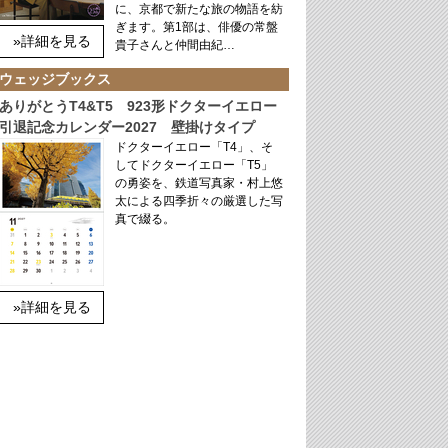
に、京都で新たな旅の物語を紡
ぎます。第1部は、俳優の常盤
»詳細を見る
貴子さんと仲間由紀…
ウェッジブックス
ありがとうT4&T5 923形ドクターイエロー
引退記念カレンダー2027 壁掛けタイプ
ドクターイエロー「T4」、そ
してドクターイエロー「T5」
の勇姿を、鉄道写真家・村上悠
太による四季折々の厳選した写
真で綴る。
»詳細を見る