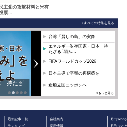
民主党の攻撃材料と米有
投票…
»すべての特集を見る
台湾「麗しの島」の実像
エネルギー依存国家・日本 持
たざる｢弱み…
FIFAワールドカップ2026
日本主導で平和の再構築を
本 持たざ
造船立国ニッポンへ
»もっと見る
最新記事一覧
会社案内
月刊Wedg
ランキング
採用情報
月刊ひと