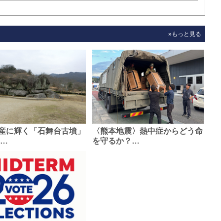
»もっと見る
産に輝く「石舞台古墳」
〈熊本地震〉熱中症からどう命
0…
を守るか？…