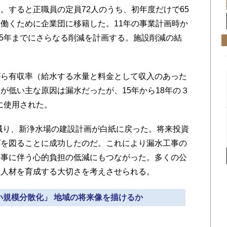
。すると正職員の定員72人のうち、初年度だけで65
働くために企業団に移籍した。11年の事業計画時か
25年までにさらなる削減を計画する。施設削減の結
ら有収率（給水する水量と料金として収入のあった
が低い主な原因は漏水だったが、15年から18年の３
に使用された。
減り、新浄水場の建設計画が白紙に戻った。将来投資
グを図ることに成功したのだ。これにより漏水工事の
工事に伴う心的負担の低減にもつながった。多くの公
門人材を育成する大切さを考えさせられる。
「小規模分散化」 地域の将来像を描けるか