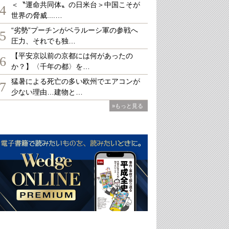
＜〝運命共同体〟の日米台＞中国こそが
4
世界の脅威....…
“劣勢”プーチンがベラルーシ軍の参戦へ
5
圧力、それでも独…
【平安京以前の京都には何があったの
6
か？】〈千年の都〉を…
猛暑による死亡の多い欧州でエアコンが
7
少ない理由…建物と…
»もっと見る