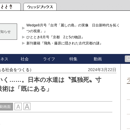
Wedge8月号『台湾「麗しの島」の実像 日台新時代を拓く「3
つの視座」』
お知らせ
ひととき8月号『京都 2と5の物語』
新刊書籍『飛鳥・藤原に隠された古代宮都の謎』
ジネス
社会
ライフ
特集
動画
られる社会をつくる）
2024年3月22日
いく……。日本の水道は〝孤独死〟寸
技術は「既にある」
刷画面
材