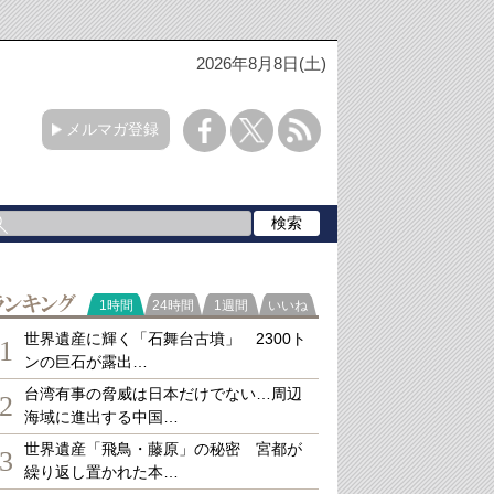
2026年8月8日(土)
メルマガ登録
ランキング
1時間
24時間
1週間
いいね
世界遺産に輝く「石舞台古墳」 2300ト
1
ンの巨石が露出…
台湾有事の脅威は日本だけでない…周辺
2
海域に進出する中国…
世界遺産「飛鳥・藤原」の秘密 宮都が
3
繰り返し置かれた本…