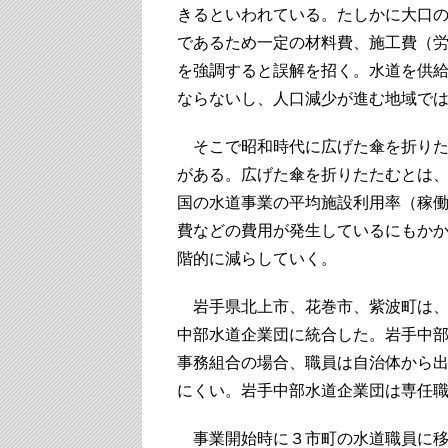
きるといわれている。たしかに大口
であるため一定の材料費、施工費（
を強調すると誤解を招く。水道を供
ならないし、人口減少が進む地域で
そこで昭和時代に広げた傘を折りた
がある。広げた傘を折りたたむとは
国の水道事業の平均施設利用率（稼
費などの費用が発生しているにもか
階的に減らしていく。
岩手県北上市、花巻市、紫波町は、
中部水道企業団に統合した。岩手中
事務組合の場合、職員は自治体から
にくい。岩手中部水道企業団は専任
事業開始時に３市町の水道職員に移