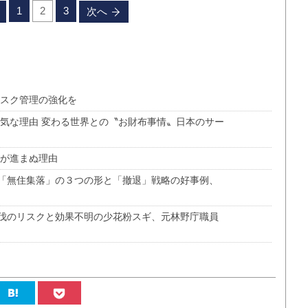
1
2
3
次へ
リスク管理の強化を
人気な理由 変わる世界との〝お財布事情〟日本のサー
策が進まぬ理由
「無住集落」の３つの形と「撤退」戦略の好事例、
伐のリスクと効果不明の少花粉スギ、元林野庁職員