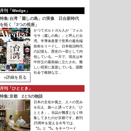
月刊「Wedge」
特集:台湾「麗しの島」の実像 日台新時代
を拓く「3つの視座」
かつてポルトガル人が「フォル
モサ（麗しの島）」と呼んだ台
湾。半導体産業で世界の最先端
技術をリードし、日本統治時代
の記憶も、歴史の一部として内
包している。一方で、現在は米
中対立の最前線に立たされ、難
しい現実に直面している。国際
社会で複雑な立…
»詳細を見る
月刊「ひととき」
特集:京都 2と5の物語
日本の文化や風土、人々の営み
を伝え、旅へと誘ってきた「ひ
ととき」。当誌が幾度となく特
集してきたのが京都です。創刊
25周年を迎える今号では、
〝2〟と〝5〟をキーワード