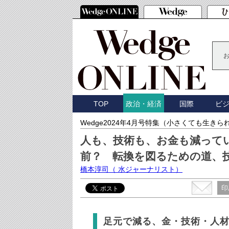
TOP
国際
ビ
政治・経済
Wedge2024年4月号特集（小さくても生き
人も、技術も、お金も減って
前？ 転換を図るための道、
橋本淳司
（ 水ジャーナリスト）
印
足元で減る、金・技術・人