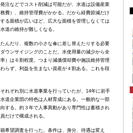
の発注などでコスト削減は可能だが、水道は設備産業
労務費）、維持管理費がかかる。だから経費節減だけ
給する⾯積が広いほど、広⼤な面積を管理しなくては
は⽔道の維持が難しくなる。
たんだり、複数の小さな傘に差し替えたりする必要
、ダウンサイジングのことだ。水使用量の減少から全
働率）は６割程度。つまり減価償却費や施設維持管理
かわらず、利益を生まない資産が４割ある。これを段
それぞれ別に水道事業を行っていたが、14年に岩手
部水道企業団の特色は人材育成にある。一般的な一部
出向する。約３年で人事異動があり専門性は蓄積され
職員だけで構成される。
籍希望調査を行った。条件は、身分、待遇は変え