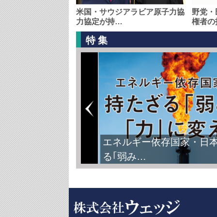
米国・サウジアラビア原子力協
野党・
力協定が持…
権者の
特集
エネルギー依存国家・日
る｢弱み…