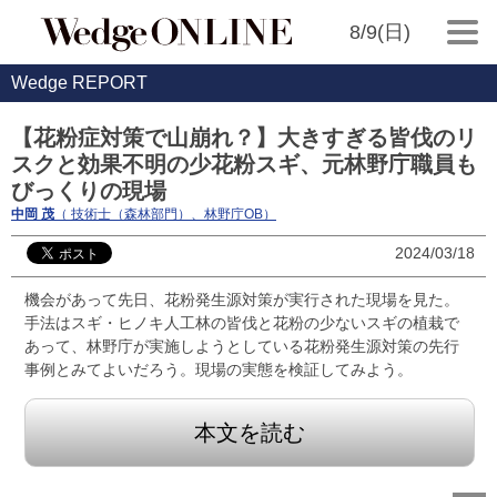
8/9(日)
Wedge REPORT
【花粉症対策で山崩れ？】大きすぎる皆伐のリ
スクと効果不明の少花粉スギ、元林野庁職員も
びっくりの現場
中岡 茂
（ 技術士（森林部門）、林野庁OB）
2024/03/18
機会があって先日、花粉発生源対策が実行された現場を見た。
手法はスギ・ヒノキ人工林の皆伐と花粉の少ないスギの植栽で
あって、林野庁が実施しようとしている花粉発生源対策の先行
事例とみてよいだろう。現場の実態を検証してみよう。
本文を読む