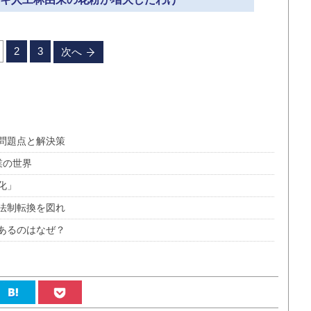
2
3
次へ
問題点と解決策
業の世界
化」
法制転換を図れ
あるのはなぜ？