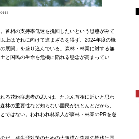
ages）
。首相の支持率低迷を挽回したいという思惑がみて
以上はそれに向けて進まざるを得ず、2024年度の概
策の展開」を盛り込んでいる。森林・林業に対する無
国土と国民の生命を危機に陥れる懸念が高まってい
れる花粉症患者の思いは、たぶん首相に近いと思わ
る森林の重要性など知らない国民がほとんどだから、
とではない。われわれ林業人が森林・林業のPRを怠
のだ。発生源対策のための大規模な森林の皆伐は国