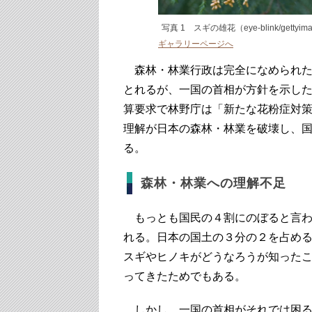
写真 1 スギの雄花（eye-blink/gettyim
ギャラリーページへ
森林・林業行政は完全になめられた
とれるが、一国の首相が方針を示した
算要求で林野庁は「新たな花粉症対
理解が日本の森林・林業を破壊し、
る。
森林・林業への理解不足
もっとも国民の４割にのぼると言わ
れる。日本の国土の３分の２を占め
スギやヒノキがどうなろうが知ったこ
ってきたためでもある。
しかし、一国の首相がそれでは困る