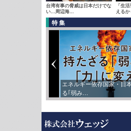
台湾有事の脅威は日本だけでな
「生活
い…周辺海…
えるか
特集
エネルギー依存国家・日
る｢弱み…