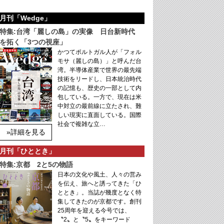
月刊「Wedge」
特集:台湾「麗しの島」の実像 日台新時代
を拓く「3つの視座」
かつてポルトガル人が「フォル
モサ（麗しの島）」と呼んだ台
湾。半導体産業で世界の最先端
技術をリードし、日本統治時代
の記憶も、歴史の一部として内
包している。一方で、現在は米
中対立の最前線に立たされ、難
しい現実に直面している。国際
社会で複雑な立…
»詳細を見る
月刊「ひととき」
特集:京都 2と5の物語
日本の文化や風土、人々の営み
を伝え、旅へと誘ってきた「ひ
ととき」。当誌が幾度となく特
集してきたのが京都です。創刊
25周年を迎える今号では、
〝2〟と〝5〟をキーワード