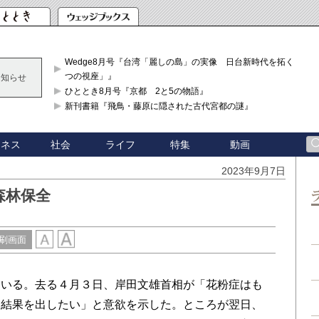
Wedge8月号『台湾「麗しの島」の実像 日台新時代を拓く「3
つの視座」』
お知らせ
ひととき8月号『京都 2と5の物語』
新刊書籍『飛鳥・藤原に隠された古代宮都の謎』
ジネス
社会
ライフ
特集
動画
2023年9月7日
森林保全
刷画面
いる。去る４月３日、岸田文雄首相が「花粉症はも
に結果を出したい」と意欲を示した。ところが翌日、