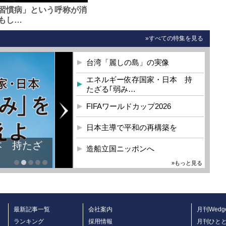
習慣病」という呼称が消
もし…
»すべての特集を見る
台湾「麗しの島」の実像
エネルギー依存国家・日本 持
たざる｢弱み…
FIFAワールドカップ2026
日本主導で平和の再構築を
本 持たざ
造船立国ニッポンへ
»もっと見る
最新記事一覧
会社案内
月刊Wedg
ランキング
採用情報
月刊ひと