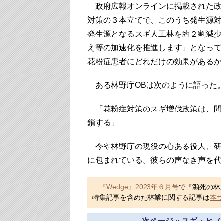
政府広報オンラインに掲載された政
対策の３本立てで、このうち発生源対策
発生源となるスギ人工林を約２割減
え等の加速化を推進します」となって
花粉症患者にどれだけの効果がある
ある林野庁OBは次のように語った
「花粉症対策のスギ増伐政策は、間
鎖する」
今や林野庁の現役の心ある役人、研
に包まれている。彼らの声なき声を
『Wedge』2023年６月号
で『瀕死の林
特集記事を含めた林業に関する記事は
本
次ページ » スギ・