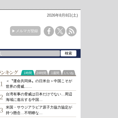
2026年8月8日(土)
メルマガ登録
ランキング
1時間
24時間
1週間
いいね
＜〝運命共同体〟の日米台＞中国こそが
1
世界の脅威....…
台湾有事の脅威は日本だけでない…周辺
2
海域に進出する中国…
米国・サウジアラビア原子力協力協定が
3
持つ懸念…不明瞭な…