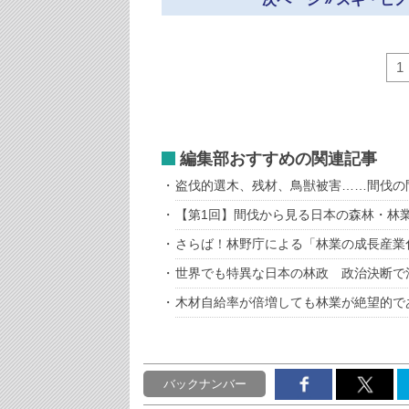
1
編集部おすすめの関連記事
盗伐的選木、残材、鳥獣被害……間伐の
【第1回】間伐から見る日本の森林・林
さらば！林野庁による「林業の成長産業
世界でも特異な日本の林政 政治決断で
木材自給率が倍増しても林業が絶望的で
バックナンバー