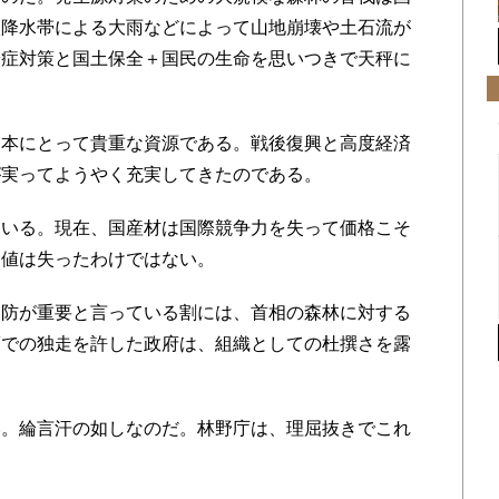
状降水帯による大雨などによって山地崩壊や土石流が
粉症対策と国土保全＋国民の生命を思いつきで天秤に
本にとって貴重な資源である。戦後復興と高度経済
が実ってようやく充実してきたのである。
いる。現在、国産材は国際競争力を失って価格こそ
価値は失ったわけではない。
防が重要と言っている割には、首相の森林に対する
策での独走を許した政府は、組織としての杜撰さを露
。綸言汗の如しなのだ。林野庁は、理屈抜きでこれ