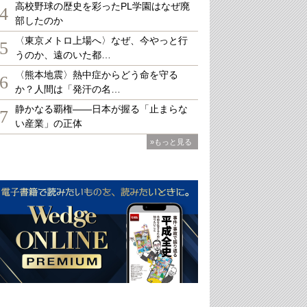
高校野球の歴史を彩ったPL学園はなぜ廃
4
部したのか
〈東京メトロ上場へ〉なぜ、今やっと行
5
うのか、遠のいた都…
〈熊本地震〉熱中症からどう命を守る
6
か？人間は「発汗の名…
静かなる覇権――日本が握る「止まらな
7
い産業」の正体
»もっと見る