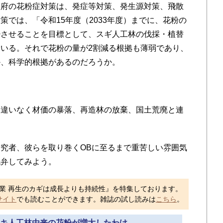
府の花粉症対策は、発症等対策、発生源対策、飛散
では、「令和15年度（2033年度）までに、花粉の
少させることを目標として、スギ人工林の伐採・植替
いる。それで花粉の量が2割減る根拠も薄弱であり、
か、科学的根拠があるのだろうか。
。
違いなく材価の暴落、再造林の放棄、国土荒廃と連
究者、彼らを取り巻くOBに至るまで重苦しい雰囲気
代弁してみよう。
業 再生のカギは成長よりも持続性』を特集しております。
サイト
でも読むことができます。雑誌の試し読みは
こちら
。
ヒノキ人工林由来の花粉が増大したわけ