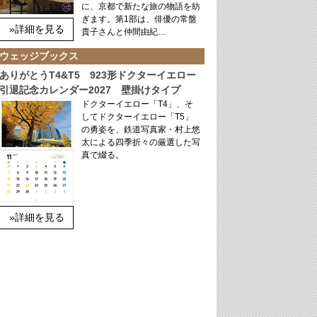
に、京都で新たな旅の物語を紡
ぎます。第1部は、俳優の常盤
»詳細を見る
貴子さんと仲間由紀…
ウェッジブックス
ありがとうT4&T5 923形ドクターイエロー
引退記念カレンダー2027 壁掛けタイプ
ドクターイエロー「T4」、そ
してドクターイエロー「T5」
の勇姿を、鉄道写真家・村上悠
太による四季折々の厳選した写
真で綴る。
»詳細を見る