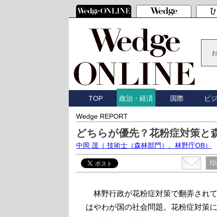
TOP
国際
ビ
政治・経済
Wedge REPORT
どちらが優先？花粉症対策と
中岡 茂
（ 技術士（森林部門）、林野庁OB）
印
林野行政が花粉症対策で翻弄されて
はやわが国の社会問題。花粉症対策