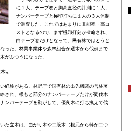
に１人、テープ巻と胸高直径の計測に１人、
ナンバーテープと極印打ちに１人の３人体制
で調査した。これではあまりに非能率・高コ
ストとなるので、まず極印打刻が省略され、
白テープ巻だけとなって、民有林ではとうと
になった。林業事業体や森林組合が選木から伐倒まで
選木がふつうになった。
選木〟
い経験がある。林野庁で国有林の出先機関の営林署
省略され、根もと部分のナンバーテープだけが間伐木
のナンバーテープを剥がして、優良木に打ち換えて伐
いた立木は、曲がり木や二股木（根元から幹が二つ