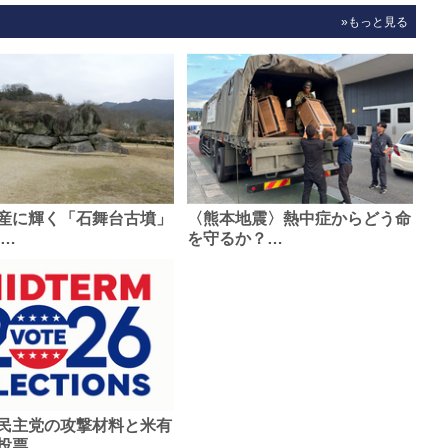
»もっと見る
産に輝く「石舞台古墳」
〈熊本地震〉熱中症からどう命
0…
を守るか？…
民主党の攻撃材料と米有
投票…