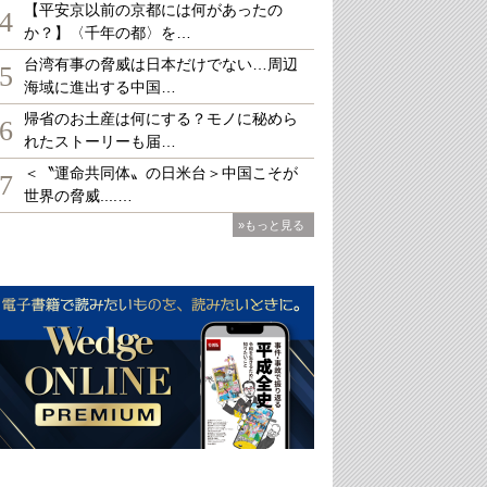
【平安京以前の京都には何があったの
4
か？】〈千年の都〉を…
台湾有事の脅威は日本だけでない…周辺
5
海域に進出する中国…
帰省のお土産は何にする？モノに秘めら
6
れたストーリーも届…
＜〝運命共同体〟の日米台＞中国こそが
7
世界の脅威....…
»もっと見る