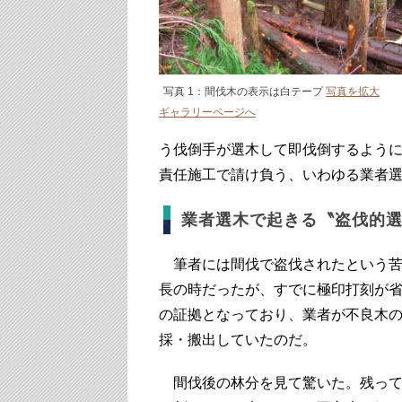
写真 1：間伐木の表示は白テープ
写真を拡大
ギャラリーページへ
う伐倒手が選木して即伐倒するよう
責任施工で請け負う、いわゆる業者
業者選木で起きる〝盗伐的
筆者には間伐で盗伐されたという苦
長の時だったが、すでに極印打刻が
の証拠となっており、業者が不良木
採・搬出していたのだ。
間伐後の林分を見て驚いた。残って