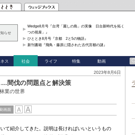
Wedge8月号『台湾「麗しの島」の実像 日台新時代を拓く「3
つの視座」』
お知らせ
ひととき8月号『京都 2と5の物語』
新刊書籍『飛鳥・藤原に隠された古代宮都の謎』
ジネス
ライフ
特集
動画
社会
2023年8月6日
……間伐の問題点と解決策
林業の世界
刷画面
いて紹介してきた。説明は長ければいいというもの