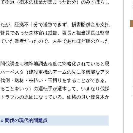
くて樹冠（樹木の枝葉が集まった部分）のみすぼらし
たが、証拠不十分で送致できず、損害賠償金を支払
監督員であった森林官は戒告、署長と担当課長は監督
していた業者だったので、人生であれほど腹の立った
間伐調査も標準地調査程度に簡略化されていると思
かハーベスタ（建設重機のアームの先に多機能なアタ
で伐倒・送材・枝払い・玉切りをすることができる。
することをいう）の運転手が選木して、いきなり伐採
がトラブルの原因になっている。価格の良い優良木か
 » 間伐の現代的問題点