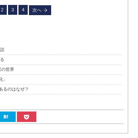
2
3
4
次へ
解説
見る
業の世界
化」
あるのはなぜ？