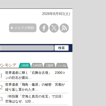
2026年8月8日(土)
メルマガ登録
ランキング
1時間
24時間
1週間
いいね
世界遺産に輝く「石舞台古墳」 2300ト
1
ンの巨石が露出…
世界遺産「飛鳥・藤原」の秘密 宮都が
2
繰り返し置かれた本…
〈特別展「空海と真言の名宝」で注目〉
3
空海はなぜ、120…