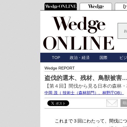
TOP
政治・経済
国際
ビ
Wedge REPORT
盗伐的選木、残材、鳥獣被害
【第４回】間伐から見る日本の森林・
中岡 茂
（ 技術士（森林部門）、林野庁OB）
印
これまで３回にわたって、間伐につ