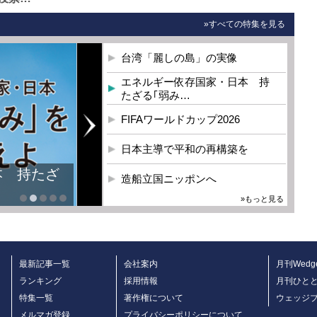
»すべての特集を見る
台湾「麗しの島」の実像
エネルギー依存国家・日本 持
たざる｢弱み…
FIFAワールドカップ2026
日本主導で平和の再構築を
本 持たざ
造船立国ニッポンへ
»もっと見る
最新記事一覧
会社案内
月刊Wedg
ランキング
採用情報
月刊ひと
特集一覧
著作権について
ウェッジ
メルマガ登録
プライバシーポリシーについて