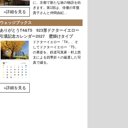
に、京都で新たな旅の物語を紡
ぎます。第1部は、俳優の常盤
»詳細を見る
貴子さんと仲間由紀…
ウェッジブックス
ありがとうT4&T5 923形ドクターイエロー
引退記念カレンダー2027 壁掛けタイプ
ドクターイエロー「T4」、そ
してドクターイエロー「T5」
の勇姿を、鉄道写真家・村上悠
太による四季折々の厳選した写
真で綴る。
»詳細を見る