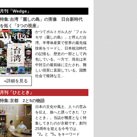
月刊「Wedge」
特集:台湾「麗しの島」の実像 日台新時代
を拓く「3つの視座」
かつてポルトガル人が「フォル
モサ（麗しの島）」と呼んだ台
湾。半導体産業で世界の最先端
技術をリードし、日本統治時代
の記憶も、歴史の一部として内
包している。一方で、現在は米
中対立の最前線に立たされ、難
しい現実に直面している。国際
社会で複雑な立…
»詳細を見る
月刊「ひととき」
特集:京都 2と5の物語
日本の文化や風土、人々の営み
を伝え、旅へと誘ってきた「ひ
ととき」。当誌が幾度となく特
集してきたのが京都です。創刊
25周年を迎える今号では、
〝2〟と〝5〟をキーワード