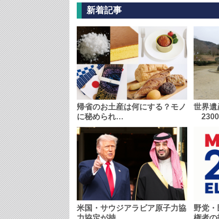
新着記事
帰省のお土産は何にする？モノ
世界遺
に秘められ…
230
米国・サウジアラビア原子力協
野党・
力協定が持…
権者の