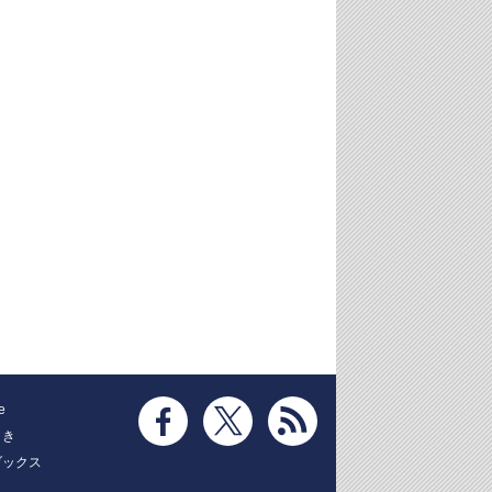
e
とき
ブックス