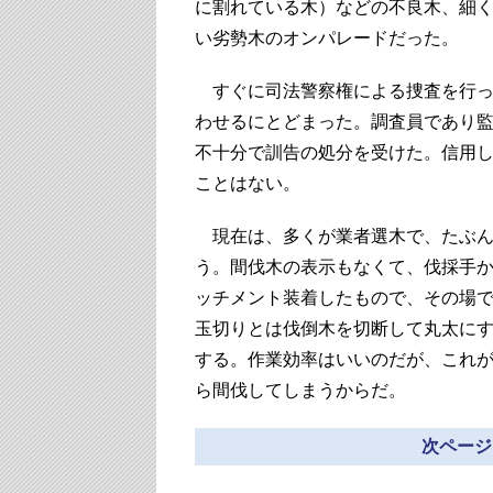
に割れている木）などの不良木、細
い劣勢木のオンパレードだった。
すぐに司法警察権による捜査を行っ
わせるにとどまった。調査員であり
不十分で訓告の処分を受けた。信用
ことはない。
現在は、多くが業者選木で、たぶん
う。間伐木の表示もなくて、伐採手
ッチメント装着したもので、その場
玉切りとは伐倒木を切断して丸太に
する。作業効率はいいのだが、これ
ら間伐してしまうからだ。
次ページ