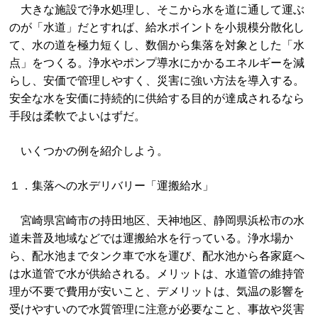
大きな施設で浄水処理し、そこから水を道に通して運ぶ
のが「水道」だとすれば、給水ポイントを小規模分散化し
て、水の道を極力短くし、数個から集落を対象とした「水
点」をつくる。浄水やポンプ導水にかかるエネルギーを減
らし、安価で管理しやすく、災害に強い方法を導入する。
安全な水を安価に持続的に供給する目的が達成されるなら
手段は柔軟でよいはずだ。
いくつかの例を紹介しよう。
１．集落への水デリバリー「運搬給水」
宮崎県宮崎市の持田地区、天神地区、静岡県浜松市の水
道未普及地域などでは運搬給水を行っている。浄水場か
ら、配水池までタンク車で水を運び、配水池から各家庭へ
は水道管で水が供給される。メリットは、水道管の維持管
理が不要で費用が安いこと、デメリットは、気温の影響を
受けやすいので水質管理に注意が必要なこと、事故や災害