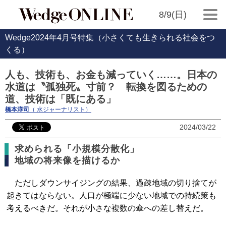
8/9(日)
Wedge2024年4月号特集（小さくても生きられる社会をつ
くる）
人も、技術も、お金も減っていく……。日本の
水道は〝孤独死〟寸前？ 転換を図るための
道、技術は「既にある」
橋本淳司
（ 水ジャーナリスト）
2024/03/22
求められる「小規模分散化」
地域の将来像を描けるか
ただしダウンサイジングの結果、過疎地域の切り捨てが
起きてはならない。人口が極端に少ない地域での持続策も
考えるべきだ。それが小さな複数の傘への差し替えだ。