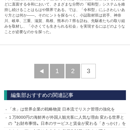
どに直面する令和において、さまざまな分野の「昭和型」システムを維
持し続けることはもはや限界である。では、「令和型」にふさわしいあ
り方とは何か――。そのヒントを探るべく、小誌取材班は岩手、神奈
川、岐阜、三重、滋賀、島根、熊本の７県を訪ね、先駆者たちの取り組
みを取材し、「小さくても生きられる社会」を実現するにはどのような
ことが必要なのかを探った。
前
1
2
3
へ
編集部おすすめの関連記事
「水」は世界企業の戦略物資 日本流でリスク管理の強化を
１万8000円の海鮮丼が外国人観光客に人気な理由 変わる世界と
の〝お財布事情〟日本のサービスと賃金が変わる「きっかけ」を