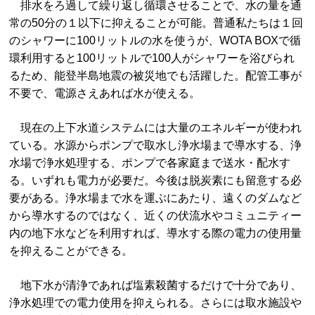
排水をろ過して繰り返し循環させることで、水の量を通
常の50分の１以下に抑えることが可能。普通私たちは１回
のシャワーに100リットルの水を使うが、WOTA BOXで循
環利用すると100リットルで100人がシャワーを浴びられ
るため、能登半島地震の被災地でも活躍した。配管工事が
不要で、電源さえあれば水が使える。
現在の上下水道システムには大量のエネルギーが使われ
ている。水源からポンプで取水し浄水場まで導水する、浄
水場で浄水処理する、ポンプで各家庭まで送水・配水す
る。いずれも電力が必要だ。今後は脱炭素にも留意する必
要がある。浄水場まで水を運ぶにあたり、遠くのダムなど
から導水するのではなく、近くの伏流水やコミュニティー
内の地下水などを利用すれば、導水する際の電力の使用量
を抑えることができる。
地下水が清浄であれば塩素殺菌するだけで十分であり、
浄水処理での電力使用を抑えられる。さらには取水施設や