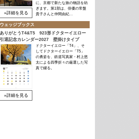
に、京都で新たな旅の物語を紡
ぎます。第1部は、俳優の常盤
»詳細を見る
貴子さんと仲間由紀…
ウェッジブックス
ありがとうT4&T5 923形ドクターイエロー
引退記念カレンダー2027 壁掛けタイプ
ドクターイエロー「T4」、そ
してドクターイエロー「T5」
の勇姿を、鉄道写真家・村上悠
太による四季折々の厳選した写
真で綴る。
»詳細を見る