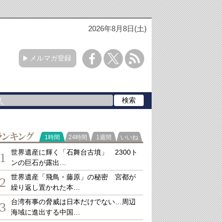
2026年8月8日(土)
メルマガ登録
ランキング
1時間
24時間
1週間
いいね
世界遺産に輝く「石舞台古墳」 2300ト
1
ンの巨石が露出…
世界遺産「飛鳥・藤原」の秘密 宮都が
2
繰り返し置かれた本…
台湾有事の脅威は日本だけでない…周辺
3
海域に進出する中国…