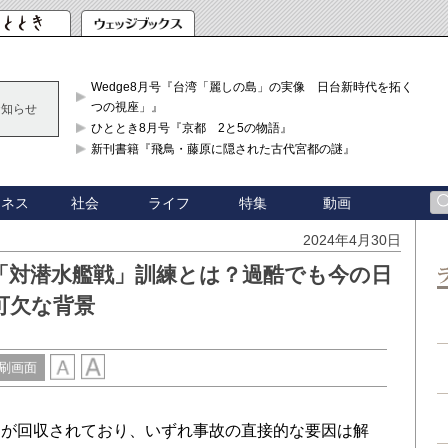
Wedge8月号『台湾「麗しの島」の実像 日台新時代を拓く「3
つの視座」』
お知らせ
ひととき8月号『京都 2と5の物語』
新刊書籍『飛鳥・藤原に隠された古代宮都の謎』
ジネス
社会
ライフ
特集
動画
2024年4月30日
「対潜水艦戦」訓練とは？過酷でも今の日
可欠な背景
刷画面
が回収されており、いずれ事故の直接的な要因は解