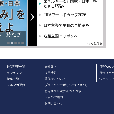
エネルギー依存国家・日本 持
たざる｢弱み…
FIFAワールドカップ2026
日本主導で平和の再構築を
本 持たざ
造船立国ニッポンへ
»もっと見る
最新記事一覧
会社案内
月刊Wedg
ランキング
採用情報
月刊ひと
特集一覧
著作権について
ウェッジ
メルマガ登録
プライバシーポリシーについて
特定商取引法に基づく表示
広告のご案内
お問い合わせ