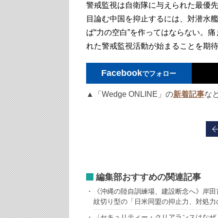
警戒監視は自衛隊に与えられた最優
目論む中国を抑止するには、対潜水
ば“力の空白”を作ってはならない。
れた警戒監視活動が始まることを期
Facebook
でフォロー
▲「Wedge ONLINE」の
新着記事
な
編集部おすすめの関連記事
《沖縄の陸自訓練場、建設断念へ》岸田
紋切り型の「日米同盟の抑止力、対処力
〈セキュリティー・クリアランスはなぜ