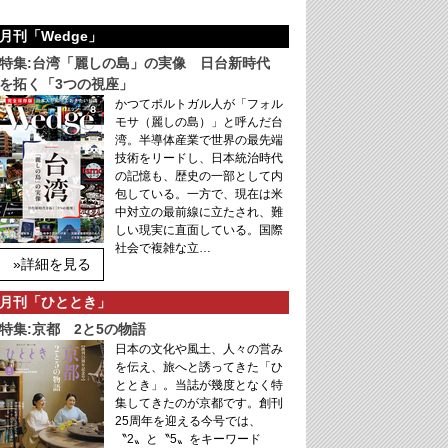
月刊「Wedge」
特集:台湾「麗しの島」の実像 日台新時代
を拓く「3つの視座」
かつてポルトガル人が「フォル
モサ（麗しの島）」と呼んだ台
湾。半導体産業で世界の最先端
技術をリードし、日本統治時代
の記憶も、歴史の一部として内
包している。一方で、現在は米
中対立の最前線に立たされ、難
しい現実に直面している。国際
社会で複雑な立…
»詳細を見る
月刊「ひととき」
特集:京都 2と5の物語
日本の文化や風土、人々の営み
を伝え、旅へと誘ってきた「ひ
ととき」。当誌が幾度となく特
集してきたのが京都です。創刊
25周年を迎える今号では、
〝2〟と〝5〟をキーワード