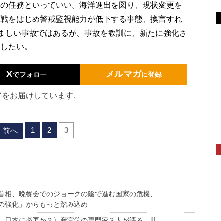
先の任務といっていい。海洋進出を図り、現状変更を
艦戦をはじめ警戒監視能力が低下する事態、換言すれ
痛ましい事故ではあるが、事故を教訓に、新たに強化さ
待したい。
X
メルマガ
でフォロー
に登録
どをお届けしています。
1
2
3
前へ
首相、晩餐会でのジョークの陰で進む国家の危機、
の強化」からもっと踏み込め
、日本に必要か？〉産官学の専門家３人が語る、世