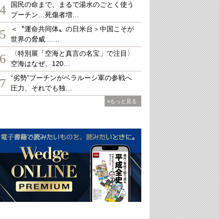
国民の命まで、まるで湯水のごとく使う
4
プーチン…死傷者増…
＜〝運命共同体〟の日米台＞中国こそが
5
世界の脅威....…
〈特別展「空海と真言の名宝」で注目〉
6
空海はなぜ、120…
“劣勢”プーチンがベラルーシ軍の参戦へ
7
圧力、それでも独…
»もっと見る