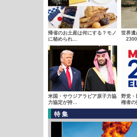
帰省のお土産は何にする？モノ
世界遺
に秘められ…
230
米国・サウジアラビア原子力協
野党・
力協定が持…
権者の
特集