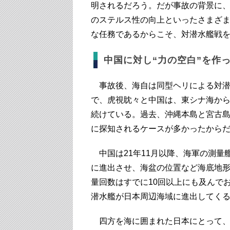
明されるだろう。だが事故の背景に
のステルス性の向上といったさまざ
な任務であるからこそ、対潜水艦戦
中国に対し“力の空白”を作
事故後、海自は同型ヘリによる対潜
で、虎視眈々と中国は、東シナ海か
続けている。過去、沖縄本島と宮古
に探知されるケースが多かったから
中国は21年11月以降、海軍の測量
に進出させ、海盆の位置など海底地
量回数はすでに10回以上にも及んで
潜水艦が日本周辺海域に進出してく
四方を海に囲まれた日本にとって、