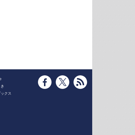
e
とき
ブックス