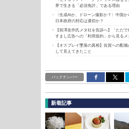
界で生きる「必須免許」である理由
〈生成AIか、ドローン撮影か？〉中国
日本政府の対応は適切か？
【前澤友作氏メタ社を告訴へ】「ただで使
すまし広告への「利用規約」から見るメ
【オスプレイ墜落の真相】佐賀への配備が
して見えてきたこと
バックナンバー
新着記事