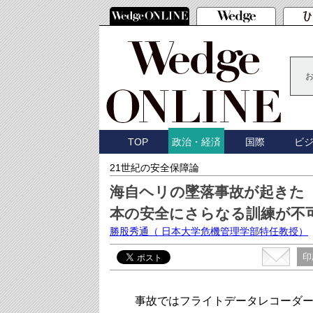
TOP
国際
ビ
政治・経済
21世紀の安全保障論
海自ヘリの墜落事故が起きた
本の安全にさらなる訓練が不
勝股秀通
（ 日本大学危機管理学部特任教授）
印
事故ではフライトデータレコーダー