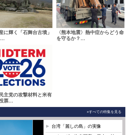
産に輝く「石舞台古墳」
〈熊本地震〉熱中症からどう命
0…
を守るか？…
民主党の攻撃材料と米有
投票…
»すべての特集を見る
台湾「麗しの島」の実像