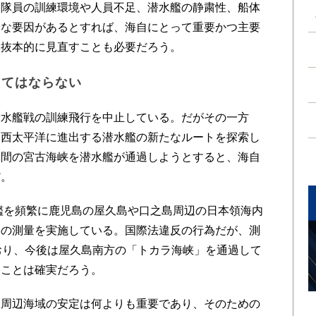
、隊員の訓練環境や人員不足、潜水艦の静粛性、船体
まな要因があるとすれば、海自にとって重要かつ主要
を抜本的に見直すことも必要だろう。
ってはならない
水艦戦の訓練飛行を中止している。だがその一方
ら西太平洋に進出する潜水艦の新たなルートを探索し
島間の宮古海峡を潜水艦が通過しようとすると、海自
だ。
艦を頻繁に鹿児島の屋久島や口之島周辺の日本領海内
形の測量を実施している。国際法違反の行為だが、測
おり、今後は屋久島南方の「トカラ海峡」を通過して
ることは確実だろう。
周辺海域の安定は何よりも重要であり、そのための