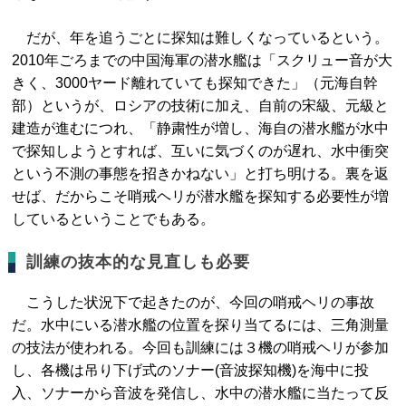
だが、年を追うごとに探知は難しくなっているという。
2010年ごろまでの中国海軍の潜水艦は「スクリュー音が大
きく、3000ヤード離れていても探知できた」（元海自幹
部）というが、ロシアの技術に加え、自前の宋級、元級と
建造が進むにつれ、「静粛性が増し、海自の潜水艦が水中
で探知しようとすれば、互いに気づくのが遅れ、水中衝突
という不測の事態を招きかねない」と打ち明ける。裏を返
せば、だからこそ哨戒ヘリが潜水艦を探知する必要性が増
しているということでもある。
訓練の抜本的な見直しも必要
こうした状況下で起きたのが、今回の哨戒ヘリの事故
だ。水中にいる潜水艦の位置を探り当てるには、三角測量
の技法が使われる。今回も訓練には３機の哨戒ヘリが参加
し、各機は吊り下げ式のソナー(音波探知機)を海中に投
入、ソナーから音波を発信し、水中の潜水艦に当たって反