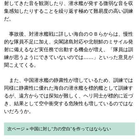
射してきた音を観測したり、潜水艦が発する微弱な音を収
集感知したりすることを繰り返す極めて難易度の高い訓練
だ。
事故後、対潜水艦戦に詳しい海自のＯＢらからは、慢性
的な隊員不足に加え、尖閣諸島対応や北朝鮮のミサイル発
射に備えるなど実任務で出動する機会が増え、「隊員は訓
練が思うようにできていないのでは……」といった意見が
聞こえてくる。
また、中国潜水艦の静粛性が増しているため、訓練では
同様に静粛性に優れた海自の潜水艦を標的艦として訓練す
るが、遠方からでは探知が難しく、ヘリ同士が標的に近づ
き、結果として空中衝突する危険性も増しているのではな
いだろうか。
次ページ » 中国に対し“力の空白”を作ってはならない