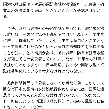
国潜水艦は長崎・対馬の周辺海域を潜没航行し、東京・硫
黄島の近海にまで進出してきていたことが確認されてい
る。
当時、政府は領海外の接続水域であっても、潜水艦の潜
没航行は「一方的に緊張を高める悪質な行為」として中国
に厳しく抗議していた。しかし「中国は海自にどこでどう
やって探知されたのかといった海自の探知能力を把握する
ことが狙い」との指摘があり、それ以降、防衛省は潜水艦
を探知しても一切公表していない。だが、16年から21年の
状況からわかるように、日本周辺における中国潜水艦の活
動は常態化していると考えなければならない。
元自衛隊幹部は「公表しないのが当たり前。しかし、尖
閣など日本の領海内を潜没航行された場合には、国際法違
反としてきちんと対処しなければならない。そのために
も、海自にとって中国潜水艦の探知は、極めて重要な任務
となっている」と話す。