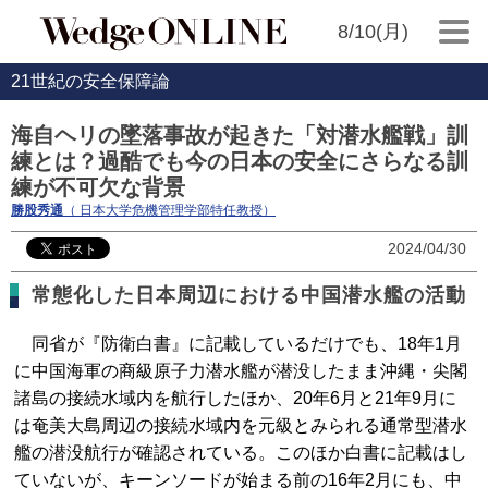
8/10(月)
21世紀の安全保障論
海自ヘリの墜落事故が起きた「対潜水艦戦」訓
練とは？過酷でも今の日本の安全にさらなる訓
練が不可欠な背景
勝股秀通
（ 日本大学危機管理学部特任教授）
2024/04/30
常態化した日本周辺における中国潜水艦の活動
同省が『防衛白書』に記載しているだけでも、18年1月
に中国海軍の商級原子力潜水艦が潜没したまま沖縄・尖閣
諸島の接続水域内を航行したほか、20年6月と21年9月に
は奄美大島周辺の接続水域内を元級とみられる通常型潜水
艦の潜没航行が確認されている。このほか白書に記載はし
ていないが、キーンソードが始まる前の16年2月にも、中