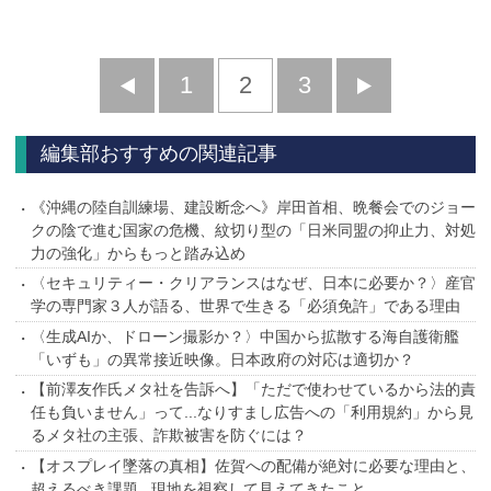
前
1
2
3
次
へ
へ
編集部おすすめの関連記事
《沖縄の陸自訓練場、建設断念へ》岸田首相、晩餐会でのジョー
クの陰で進む国家の危機、紋切り型の「日米同盟の抑止力、対処
力の強化」からもっと踏み込め
〈セキュリティー・クリアランスはなぜ、日本に必要か？〉産官
学の専門家３人が語る、世界で生きる「必須免許」である理由
〈生成AIか、ドローン撮影か？〉中国から拡散する海自護衛艦
「いずも」の異常接近映像。日本政府の対応は適切か？
【前澤友作氏メタ社を告訴へ】「ただで使わせているから法的責
任も負いません」って...なりすまし広告への「利用規約」から見
るメタ社の主張、詐欺被害を防ぐには？
【オスプレイ墜落の真相】佐賀への配備が絶対に必要な理由と、
超えるべき課題...現地を視察して見えてきたこと