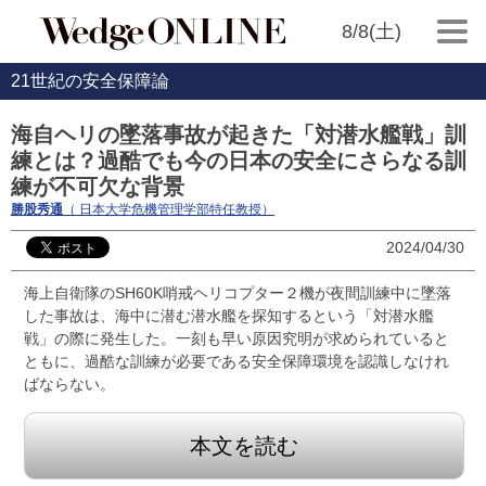
8/8(土)
21世紀の安全保障論
海自ヘリの墜落事故が起きた「対潜水艦戦」訓
練とは？過酷でも今の日本の安全にさらなる訓
練が不可欠な背景
勝股秀通
（ 日本大学危機管理学部特任教授）
2024/04/30
海上自衛隊のSH60K哨戒ヘリコプター２機が夜間訓練中に墜落
した事故は、海中に潜む潜水艦を探知するという「対潜水艦
戦」の際に発生した。一刻も早い原因究明が求められていると
ともに、過酷な訓練が必要である安全保障環境を認識しなけれ
ばならない。
本文を読む