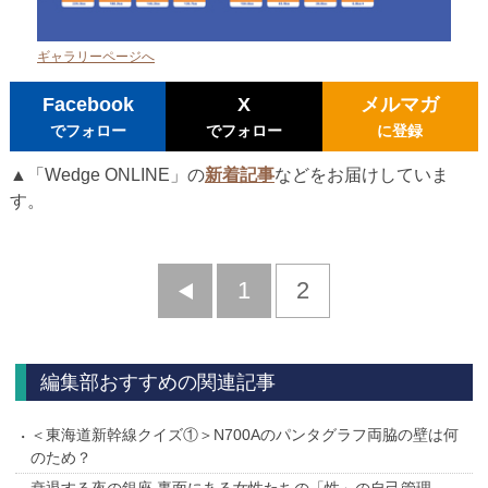
ギャラリーページへ
Facebook
X
メルマガ
でフォロー
でフォロー
に登録
▲「Wedge ONLINE」の
新着記事
などをお届けしていま
す。
前
1
2
へ
編集部おすすめの関連記事
＜東海道新幹線クイズ①＞N700Aのパンタグラフ両脇の壁は何
のため？
衰退する夜の銀座 裏面にある女性たちの「性」の自己管理