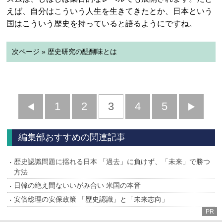
えば、自分はこういう人生を生きてきたとか、日本という
国はこういう歴史を持っていると語るようにですね。
次ページ » 歴史研究の醍醐味とは
前
1
2
3
4
5
へ
へ
編集部おすすめの関連記事
歴史認識問題に揺れる日本 「過去」に負けず、「未来」で勝つ
方法
日韓の絶え間ないいがみ合い 米国の本音
安倍総理の安保政策 「歴史認識」と「未来志向」
PR