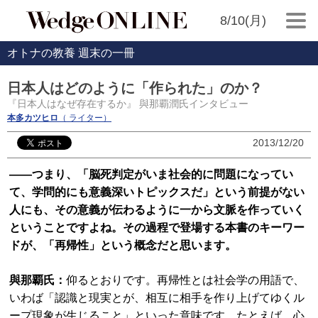
8/10(月)
オトナの教養 週末の一冊
日本人はどのように「作られた」のか？
『日本人はなぜ存在するか』 與那覇潤氏インタビュー
本多カツヒロ
（ ライター）
2013/12/20
――つまり、「脳死判定がいま社会的に問題になってい
て、学問的にも意義深いトピックスだ」という前提がない
人にも、その意義が伝わるように一から文脈を作っていく
ということですよね。その過程で登場する本書のキーワー
ドが、「再帰性」という概念だと思います。
與那覇氏：
仰るとおりです。再帰性とは社会学の用語で、
いわば「認識と現実とが、相互に相手を作り上げてゆくル
ープ現象が生じること」といった意味です。たとえば、心