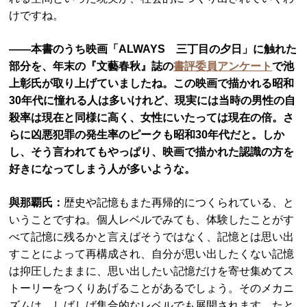
けですね。
――本書のうち映画「ALWAYS 三丁目の夕日」に触れた
部分を、年末の『文藝春秋』誌の
書評委員アンケート
で池
上彰氏が取り上げていましたね。この映画で描かれる昭和
30年代に憧れる人は多いけれど、現実には当時の男性の自
殺率は現在と同様に高く、女性にいたっては現在の倍。さ
らに凶悪犯罪の発生率のピークも昭和30年代だと。しか
し、そう言われてもやっぱり、映画で描かれた認識の方を
好きになってしまう人が多いような。
與那覇氏：
歴史や記憶もまた再帰的につくられている、と
いうことですね。個人レベルでみても、体験したことがす
べて記憶に残るかと言えばそうではなく、記憶とは思い出
すことによって再構成され、自分が思い出したくない記憶
は抑圧したままに、思い出したい記憶だけを寄せ集めてス
トーリーをつくりあげることがあるでしょう。そのメカニ
ズムは、しばしば集合的なレベルでも展開されます。たと