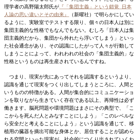
理学者の高野陽太郎氏が
『「集団主義」という錯覚 日本
人論の思い違いとその由来』
（新曜社）で明らかにしてい
るように、実験室でテストする限り、個々の日本人は別に
集団主義的な性格でもなんでもない。むしろ「日本人は集
団主義的だから、集団から外れたら浮いてしまう」といっ
た社会通念があり、その認識にしたがって人々が行動して
しまうことによって、われわれの社会の「集団主義的」な
性格というものは再生産されているんですね。
つまり、現実が先にあってそれを認識するというより、
認識を通じて現実をつくり出してしまうところに、人間と
いうものの特徴がある。人間が集合的にコミュニケーショ
ンを取りながら生きていく存在である以上、再帰性は必ず
働きます。脳死問題や環境問題はまさにその典型で、「こ
こからを死んだ人とみなすことにしよう」「このレベルな
ら安全だと考えることにしよう」という認識を通じて、移
植用の臓器を摘出可能な身体とか、居住することが認めら
れる空間といった現実が、社会的につくり出されていくわ