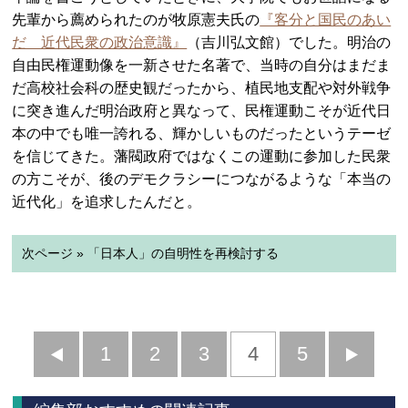
先輩から薦められたのが牧原憲夫氏の
『客分と国民のあい
だ 近代民衆の政治意識』
（吉川弘文館）でした。明治の
自由民権運動像を一新させた名著で、当時の自分はまだま
だ高校社会科の歴史観だったから、植民地支配や対外戦争
に突き進んだ明治政府と異なって、民権運動こそが近代日
本の中でも唯一誇れる、輝かしいものだったというテーゼ
を信じてきた。藩閥政府ではなくこの運動に参加した民衆
の方こそが、後のデモクラシーにつながるような「本当の
近代化」を追求したんだと。
次ページ » 「日本人」の自明性を再検討する
前
1
2
3
4
5
へ
へ