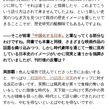
ジに対して「それは違うよ」と指摘したり、これまでこう
いう語り方はされて来ませんでしたよね、という新しい史
実のつなぎ方を見つけて既存の歴史イメージを覆したりで
きることこそが、歴史研究の醍醐味でもあるんですよね。
――そこが前著
『中国化する日本』
と重なってくる部分な
わけですね。同書でも本書と同様、さまざまな映画作品の
話題を織り込みつつ、しかし時代劇等を通じて一般に流布
している日本史のイメージがいかに現実と違うかを強調さ
れていましたが、刊行後の反響は？
與那覇：
色んな場所で読んでくださった方にお会いする
と、やっぱり
「戦国時代」の認識と現実
のギャップに対す
る反応が多いです。実際には餓死者が累々で食糧の奪い合
いをしていた陰惨な時代を、天下統一に向けて男の中の男
たちが雄略を競った熱い時代として語り継いできたわけで
すから、やむを得ないといえばやむを得ないですが。