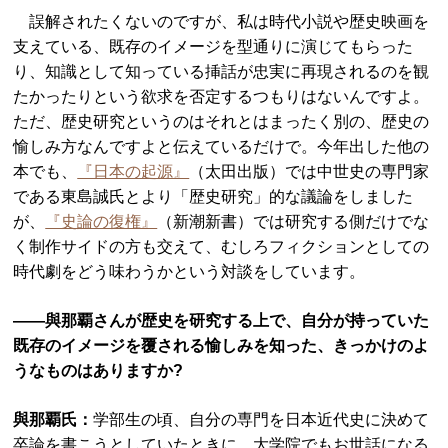
誤解されたくないのですが、私は時代小説や歴史映画を
支えている、既存のイメージを型通りに演じてもらった
り、知識として知っている挿話が忠実に再現されるのを観
たかったりという欲求を否定するつもりはないんですよ。
ただ、歴史研究というのはそれとはまったく別の、歴史の
愉しみ方なんですよと伝えているだけで。今年出した他の
本でも、
『日本の起源』
（太田出版）では中世史の専門家
である東島誠氏とより「歴史研究」的な議論をしました
が、
『史論の復権』
（新潮新書）では研究する側だけでな
く制作サイドの方も交えて、むしろフィクションとしての
時代劇をどう味わうかという対談をしています。
――與那覇さんが歴史を研究する上で、自分が持っていた
既存のイメージを覆される愉しみを知った、きっかけのよ
うなものはありますか?
與那覇氏：
学部生の頃、自分の専門を日本近代史に決めて
卒論を書こうとしていたときに、大学院でもお世話になる