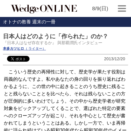
8/9(日)
オトナの教養 週末の一冊
日本人はどのように「作られた」のか？
『日本人はなぜ存在するか』 與那覇潤氏インタビュー
本多カツヒロ
（ ライター）
2013/12/20
こういう歴史の再帰性に対して、歴史学が果たす役割は
両義的なんですよ。私やあなたの身の回りを振り返ればわ
かるように、この世の中に起きることのうち歴史に残るこ
とと残らないこととを比べたら、それは残らないことの方
が圧倒的に多いわけでしょう。その中から歴史学者が研究
対象をピックアップしてくることで、選ばれた特定の要素
へのクローズアップが起こり、それを中心として歴史が書
かれてしまうということはある。しかし一方で、いま再帰
的に語られ続けている昭和30年代なら昭和30年代のイメー