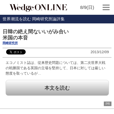
8/9(日)
世界潮流を読む 岡崎研究所論評集
日韓の絶え間ないいがみ合い
米国の本音
岡崎研究所
2013/12/09
エコノミスト誌は、従来歴史問題については、第二次世界大戦
の戦勝国である英国の立場を堅持して、日本に対しては厳しい
態度を取っているが…
本文を読む
PR