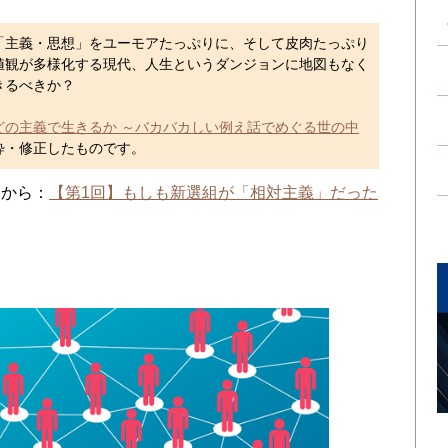
主義・思想」をユーモアたっぷりに、そして皮肉たっぷり
値観が多様化する現代、人生というダンジョンに地図もなく
きるべきか？
どの主義で生きるか ～バカバカしい例え話でめぐる世の中
粋・修正したものです。
らから：
【第1回】もしも新選組が「相対主義」だった