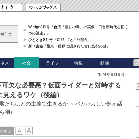
Wedge8月号『台湾「麗しの島」の実像 日台新時代を拓く「3
つの視座」』
お知らせ
ひととき8月号『京都 2と5の物語』
新刊書籍『飛鳥・藤原に隠された古代宮都の謎』
ジネス
ライフ
特集
動画
社会
2024年8月6日
不可欠な必要悪？仮面ライダーと対峙する
に見えるワケ（後編）
君たちはどの主義で生きるか ～バカバカしい例え話
ら剛）
刷画面