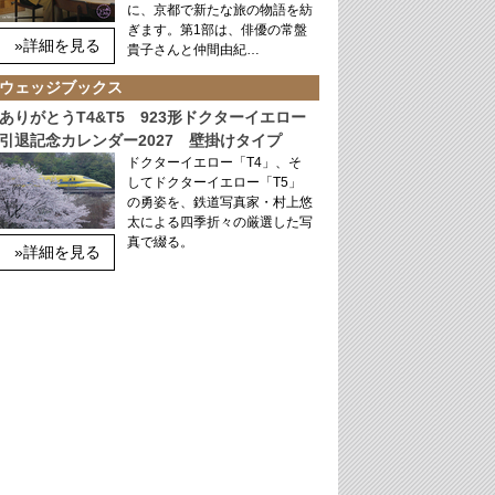
に、京都で新たな旅の物語を紡
ぎます。第1部は、俳優の常盤
»詳細を見る
貴子さんと仲間由紀…
ウェッジブックス
ありがとうT4&T5 923形ドクターイエロー
引退記念カレンダー2027 壁掛けタイプ
ドクターイエロー「T4」、そ
してドクターイエロー「T5」
の勇姿を、鉄道写真家・村上悠
太による四季折々の厳選した写
真で綴る。
»詳細を見る