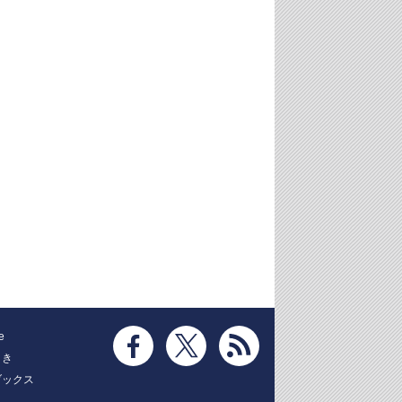
e
とき
ブックス