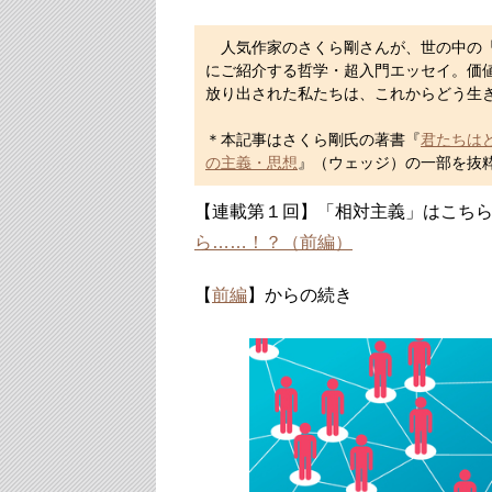
人気作家のさくら剛さんが、世の中の「
にご紹介する哲学・超入門エッセイ。価
放り出された私たちは、これからどう生
＊本記事はさくら剛氏の著書『
君たちは
の主義・思想
』（ウェッジ）の一部を抜
【連載第１回】「相対主義」はこち
ら……！？（前編）
【
前編
】からの続き