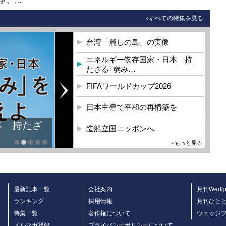
»すべての特集を見る
台湾「麗しの島」の実像
エネルギー依存国家・日本 持
たざる｢弱み…
FIFAワールドカップ2026
日本主導で平和の再構築を
造船立国ニッポンへ
»もっと見る
最新記事一覧
会社案内
月刊Wedg
ランキング
採用情報
月刊ひと
特集一覧
著作権について
ウェッジ
メルマガ登録
プライバシーポリシーについて