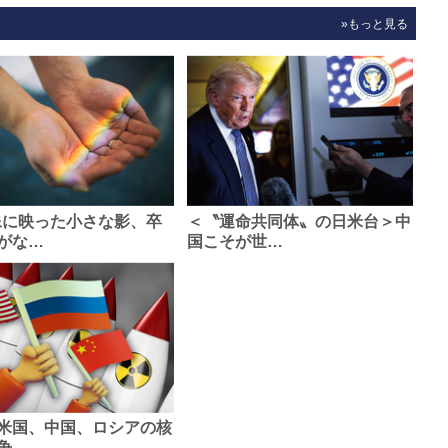
»もっと見る
像に映った小さな影、卒
＜〝運命共同体〟の日米台＞中
がな…
国こそが世…
米国、中国、ロシアの核
争、…