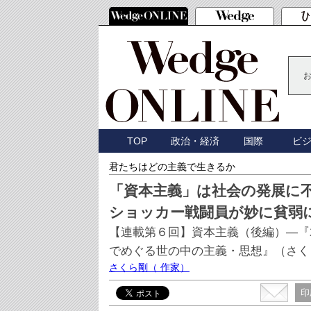
TOP
政治・経済
国際
ビ
君たちはどの主義で生きるか
「資本主義」は社会の発展に
ショッカー戦闘員が妙に貧弱
【連載第６回】資本主義（後編）―『
でめぐる世の中の主義・思想』（さく
さくら剛
（ 作家）
印