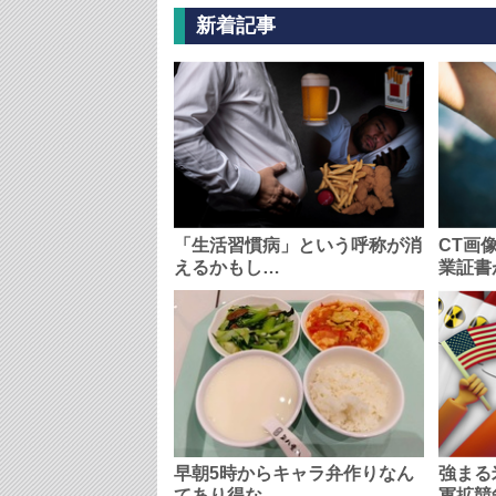
新着記事
「生活習慣病」という呼称が消
CT画
えるかもし…
業証書
早朝5時からキャラ弁作りなん
強まる
てあり得な…
軍拡競