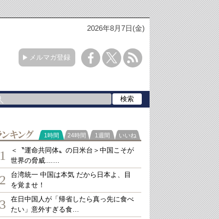
2026年8月7日(金)
メルマガ登録
ランキング
1時間
24時間
1週間
いいね
＜〝運命共同体〟の日米台＞中国こそが
1
世界の脅威....…
台湾統一 中国は本気 だから日本よ、目
2
を覚ませ！
在日中国人が「帰省したら真っ先に食べ
3
たい」意外すぎる食…