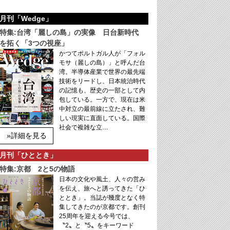
月刊「Wedge」
特集:台湾「麗しの島」の実像 日台新時代
を拓く「3つの視座」
かつてポルトガル人が「フォル
モサ（麗しの島）」と呼んだ台
湾。半導体産業で世界の最先端
技術をリードし、日本統治時代
の記憶も、歴史の一部として内
包している。一方で、現在は米
中対立の最前線に立たされ、難
しい現実に直面している。国際
社会で複雑な立…
»詳細を見る
月刊「ひととき」
特集:京都 2と5の物語
日本の文化や風土、人々の営み
を伝え、旅へと誘ってきた「ひ
ととき」。当誌が幾度となく特
集してきたのが京都です。創刊
25周年を迎える今号では、
〝2〟と〝5〟をキーワード