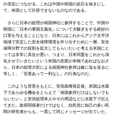
の否定につながる。これは中国や韓国の反応を抜きにし
て、米国として許容できないものなのである。
さらに日本の総理が靖国神社に参拝することで、中国や
韓国に「日本の軍国主義化」について大騒ぎをする絶好の
口実を与えることになり、日本にはこれからアジア太平洋
地域で安定した安全保障環境を作り出すために一層、安全
保障分野での役割を拡大してもらいたいと考える米国にと
っては非常に具合が悪い。つまり、日米同盟をこれから深
化させていきたいという米国の意図が本物であればなおさ
ら、日本の総理大臣による靖国神社参拝は敵に塩を送るに
等しく、「百害あって一利なし」の行為なのだ。
このような背景をもとに、安倍政権発足後、米国は水面
下であらゆる機会をとらえて「靖国参拝だけはしないでも
らいたい」と安倍総理本人やその周辺などに水面下で伝え
てきた。政府関係者だけではなく、自民党に知己の多い民
間の研究者からも、一貫して同じメッセージが出ていた。