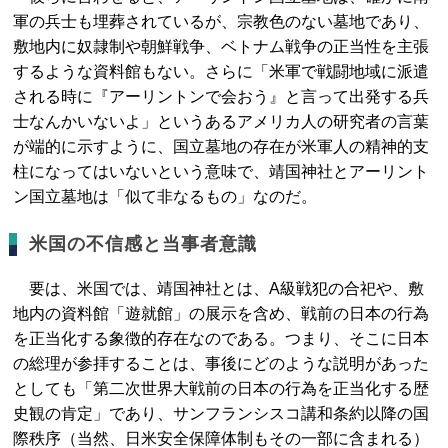
軍の兵士も埋葬されているが、宗教色のない墓地であり、
敷地内に奴隷制や朝鮮戦争、ベトナム戦争の正当性を主張
するような資料館もない。さらに「米軍で戦闘地域に派遣
される時に『アーリントンで会おう』と言って出発する兵
士なんかいないよ」というあるアメリカ人の研究者の言葉
が端的に示すように、国立墓地の存在が米軍人の精神的支
柱になってはいないという意味で、靖国神社とアーリント
ン国立墓地は「似て非なるもの」なのだ。
米国の不信感と当事者意識
要は、米国では、靖国神社とは、A級戦犯の合祀や、敷
地内の資料館「遊就館」の展示を含め、戦前の日本の行為
を正当化する象徴的存在なのである。つまり、そこに日本
の総理が参拝することは、事後にどのような説明があった
としても「第二次世界大戦前の日本の行為を正当化する歴
史観の肯定」であり、サンフランシスコ講和条約以降の国
際秩序（当然、日米安全保障体制もその一部に含まれる）