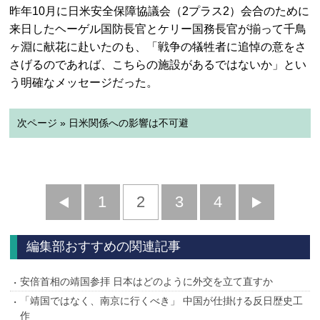
昨年10月に日米安全保障協議会（2プラス2）会合のために
来日したヘーゲル国防長官とケリー国務長官が揃って千鳥
ヶ淵に献花に赴いたのも、「戦争の犠牲者に追悼の意をさ
さげるのであれば、こちらの施設があるではないか」とい
う明確なメッセージだった。
次ページ » 日米関係への影響は不可避
前
1
2
3
4
次
へ
へ
編集部おすすめの関連記事
安倍首相の靖国参拝 日本はどのように外交を立て直すか
「靖国ではなく、南京に行くべき」 中国が仕掛ける反日歴史工
作