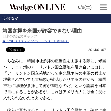
8/8(土)
安保激変
靖国参拝を米国が許容できない理由
日米の認識のギャップ
辰巳由紀
（ 米スティムソン・センター日本部長）
2014/01/07
ちなみに、靖国神社参拝の正当性を主張する際に、米国
バージニア州のアーリントン国立墓地を引き合いに出し、
「アーリントン国立墓地だって南北戦争時の南軍の兵士が
埋葬されていても大統領が献花したりするのだから、靖国
神社に総理が参拝して何が問題なのだ」という論調を日本
で目にすることがあるが、これはアメリカ人には全く受け
入れられないたとえである。
彼らに言わせると、アーリントン国立墓地は、確かに南