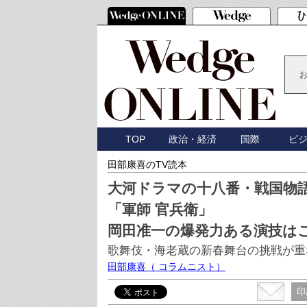
TOP
政治・経済
国際
ビ
田部康喜のTV読本
大河ドラマの十八番・戦国物
「軍師 官兵衛」
岡田准一の爆発力ある演技は
歌舞伎・海老蔵の新春舞台の挑戦が重
田部康喜
（ コラムニスト）
印