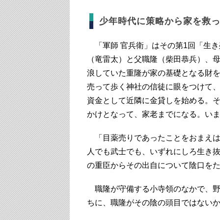
少年時代に策略から家を救
「軍師 官兵衛」はその第1回「生き
（竜雷太）と父職隆（柴田恭兵）、
浪していた重隆が家の基礎となる財
売って歩く神社の信徒に眼をつけて
資金として近隣に金貸しを始める。
かけとなって、家老までになる。い
「目薬売りであったことをおまえは
人でも武士でも、いずれにしろ生き
の重臣からその出自について陰口を
職隆が守備する小寺領のなかで、野
ちに、職隆がその陰の頭目ではない