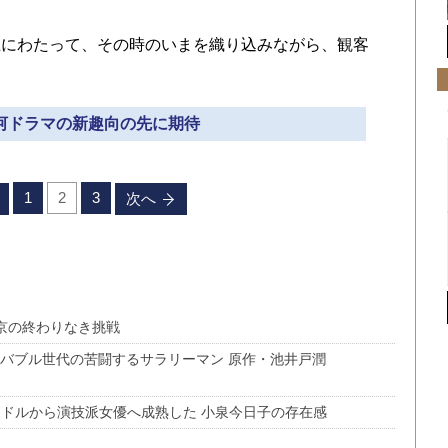
にわたって、その時のいまを織り込みながら、観客
大河ドラマの新趣向の先に期待
1
2
3
次へ
京の終わりなき挑戦
」 バブル世代の苦闘するサラリーマン 原作・池井戸潤
イドルから演技派女優へ成熟した 小泉今日子の存在感