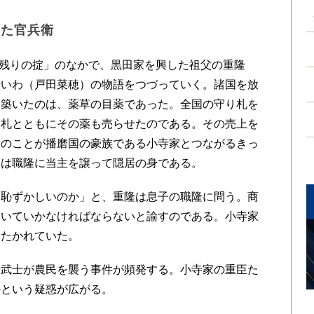
った官兵衛
残りの掟」のなかで、黒田家を興した祖父の重隆
母いわ（戸田菜穂）の物語をつづっていく。諸国を放
を築いたのは、薬草の目薬であった。全国の守り札を
、札とともにその薬も売らせたのである。その売上を
そのことが播磨国の豪族である小寺家とつながるきっ
まは職隆に当主を譲って隠居の身である。
恥ずかしいのか」と、重隆は息子の職隆に問う。商
抜いていかなければならないと諭すのである。小寺家
たたかれていた。
武士が農民を襲う事件が頻発する。小寺家の重臣た
かという疑惑が広がる。