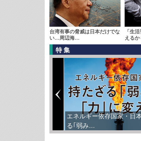
台湾有事の脅威は日本だけでな
「生活
い…周辺海…
えるか
特集
エネルギー依存国家・日
る｢弱み…