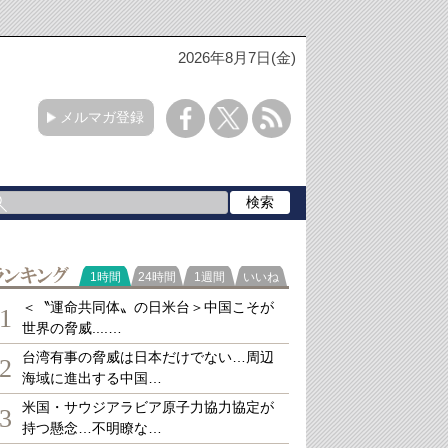
2026年8月7日(金)
メルマガ登録
ランキング
1時間
24時間
1週間
いいね
＜〝運命共同体〟の日米台＞中国こそが
1
世界の脅威....…
台湾有事の脅威は日本だけでない…周辺
2
海域に進出する中国…
米国・サウジアラビア原子力協力協定が
3
持つ懸念…不明瞭な…