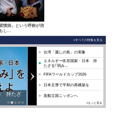
習慣病」という呼称が消
もし…
»すべての特集を見る
台湾「麗しの島」の実像
エネルギー依存国家・日本 持
たざる｢弱み…
FIFAワールドカップ2026
日本主導で平和の再構築を
本 持たざ
造船立国ニッポンへ
»もっと見る