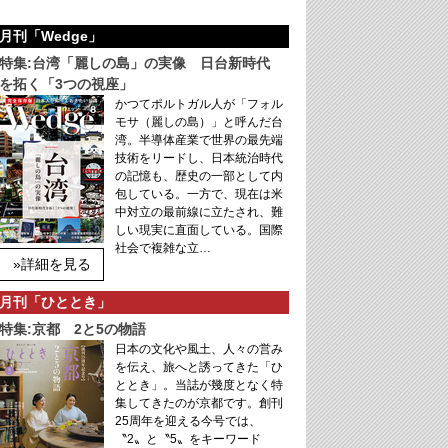
月刊「Wedge」
特集:台湾「麗しの島」の実像 日台新時代
を拓く「3つの視座」
かつてポルトガル人が「フォル
モサ（麗しの島）」と呼んだ台
湾。半導体産業で世界の最先端
技術をリードし、日本統治時代
の記憶も、歴史の一部として内
包している。一方で、現在は米
中対立の最前線に立たされ、難
しい現実に直面している。国際
社会で複雑な立…
»詳細を見る
月刊「ひととき」
特集:京都 2と5の物語
日本の文化や風土、人々の営み
を伝え、旅へと誘ってきた「ひ
ととき」。当誌が幾度となく特
集してきたのが京都です。創刊
25周年を迎える今号では、
〝2〟と〝5〟をキーワード