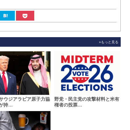
»もっと見る
サウジアラビア原子力協
野党・民主党の攻撃材料と米有
が持…
権者の投票…