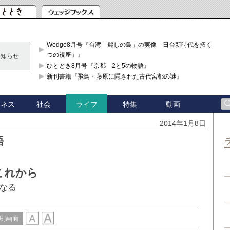
Wedge8月号『台湾「麗しの島」の実像 日台新時代を拓く「3
つの視座」』
お知らせ
ひととき8月号『京都 2と5の物語』
新刊書籍『飛鳥・藤原に隠された古代宮都の謎』
ジネス
社会
特集
動画
ライフ
2014年1月8日
語
これから
なる
刷画面