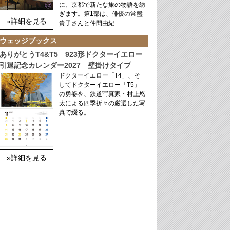
に、京都で新たな旅の物語を紡
ぎます。第1部は、俳優の常盤
»詳細を見る
貴子さんと仲間由紀…
ウェッジブックス
ありがとうT4&T5 923形ドクターイエロー
引退記念カレンダー2027 壁掛けタイプ
ドクターイエロー「T4」、そ
してドクターイエロー「T5」
の勇姿を、鉄道写真家・村上悠
太による四季折々の厳選した写
真で綴る。
»詳細を見る