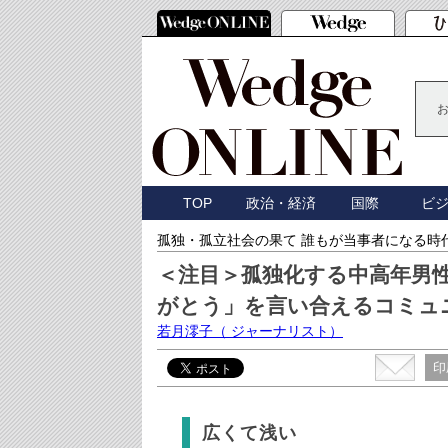
TOP
政治・経済
国際
ビ
孤独・孤立社会の果て 誰もが当事者になる時
＜注目＞孤独化する中高年男
がとう」を言い合えるコミュ
若月澪子
（ ジャーナリスト）
印
広くて浅い