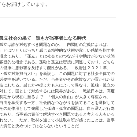
どをお届けしています。
･孤立社会の果て 誰もが当事者になる時代
孤立は誰が対処すべき問題なのか。 内閣府の定義によれば、
」とはひとりぼっちと感じる精神的な状態や寂しい感情を指す主
概念であり、「孤立」とは社会とのつながりや助けが少ない状態
客観的な概念である。孤独と孤立は密接に関連しており、どちら
の健康に悪影響を及ぼす可能性がある。 政府は２０２１年、
・孤立対策担当大臣」を新設し、この問題に対する社会全体での
必要性を説いている。ただ、当事者やその家族などが置かれた状
岐にわたる。感じ方や捉え方も人によって異なり、孤独・孤立の
対して、国として対処するには限界がある。 戦後日本は、高度
長期から現在に至るまで、「個人の自由」が大きく尊重され、
自由を享受する一方、社会的なつながりを捨てることを選択して
その副作用として発露した孤独・孤立の問題は、自ら選んだ行為
であり、当事者の責任で解決すべき問題であると考える人もいる
れない。 だが、取材を通じて小誌取材班が感じたことは、当事
の責任と決めつけてはならないということだ――