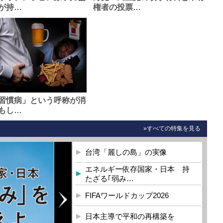
が持…
権者の投票…
習慣病」という呼称が消
もし…
»すべての特集を見る
台湾「麗しの島」の実像
エネルギー依存国家・日本 持
たざる｢弱み…
FIFAワールドカップ2026
日本主導で平和の再構築を