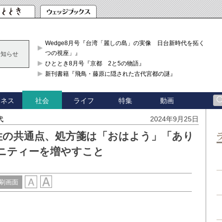
Wedge8月号『台湾「麗しの島」の実像 日台新時代を拓く「3
つの視座」』
お知らせ
ひととき8月号『京都 2と5の物語』
新刊書籍『飛鳥・藤原に隠された古代宮都の謎』
ジネス
ライフ
特集
動画
社会
代
2024年9月25日
性の共通点、処方箋は「おはよう」「あり
ニティーを増やすこと
刷画面