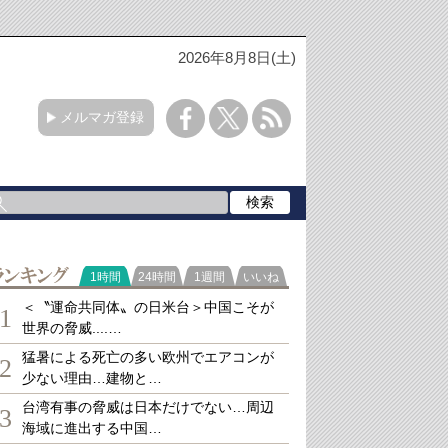
2026年8月8日(土)
メルマガ登録
ランキング
1時間
24時間
1週間
いいね
＜〝運命共同体〟の日米台＞中国こそが
1
世界の脅威....…
猛暑による死亡の多い欧州でエアコンが
2
少ない理由…建物と…
台湾有事の脅威は日本だけでない…周辺
3
海域に進出する中国…