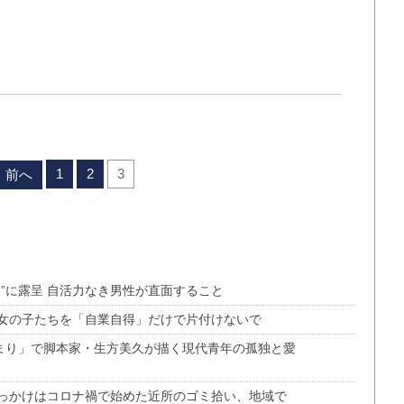
1
2
3
前へ
”に露呈 自活力なき男性が直面すること
女の子たちを「自業自得」だけで片付けないで
じまり」で脚本家・生方美久が描く現代青年の孤独と愛
っかけはコロナ禍で始めた近所のゴミ拾い、地域で