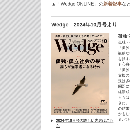
▲「Wedge ONLINE」の
新着記事
な
Wedge 2024年10月号より
孤独
孤独・
「孤独
観的な
を指す
も心身
「孤独
支援の
況は多
問題に
経済成
人々は
きた。
の結果
かもし
者だけ
2024年10月号の詳しい内容はこち
ら