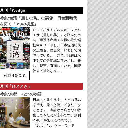
月刊「Wedge」
特集:台湾「麗しの島」の実像 日台新時代
を拓く「3つの視座」
かつてポルトガル人が「フォル
モサ（麗しの島）」と呼んだ台
湾。半導体産業で世界の最先端
技術をリードし、日本統治時代
の記憶も、歴史の一部として内
包している。一方で、現在は米
中対立の最前線に立たされ、難
しい現実に直面している。国際
社会で複雑な立…
»詳細を見る
月刊「ひととき」
特集:京都 2と5の物語
日本の文化や風土、人々の営み
を伝え、旅へと誘ってきた「ひ
ととき」。当誌が幾度となく特
集してきたのが京都です。創刊
25周年を迎える今号では、
〝2〟と〝5〟をキーワード