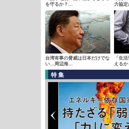
を守るか？…
力協定
台湾有事の脅威は日本だけでな
「生活
い…周辺海…
えるか
特集