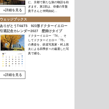
に、京都で新たな旅の物語を紡
ぎます。第1部は、俳優の常盤
»詳細を見る
貴子さんと仲間由紀…
ウェッジブックス
ありがとうT4&T5 923形ドクターイエロー
引退記念カレンダー2027 壁掛けタイプ
ドクターイエロー「T4」、そ
してドクターイエロー「T5」
の勇姿を、鉄道写真家・村上悠
太による四季折々の厳選した写
真で綴る。
»詳細を見る