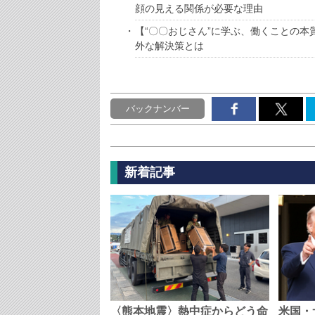
顔の見える関係が必要な理由
【“〇〇おじさん”に学ぶ、働くことの
外な解決策とは
バックナンバー
新着記事
〈熊本地震〉熱中症からどう命
米国・