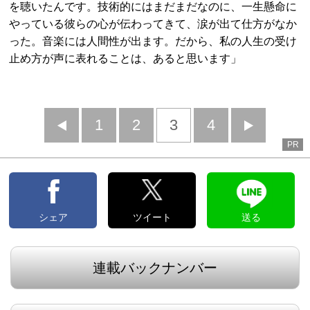
を聴いたんです。技術的にはまだまだなのに、一生懸命に
やっている彼らの心が伝わってきて、涙が出て仕方がなか
った。音楽には人間性が出ます。だから、私の人生の受け
止め方が声に表れることは、あると思います」
前
1
2
3
4
次
PR
へ
へ
シェア
ツイート
送る
連載バックナンバー