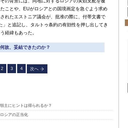
。その背景には、同地に対するロシアの実効支配を覆
たことや、EUがロシアとの国境画定を急ぐよう求め
おされたエストニア議会が、批准の際に、付帯文書で
た」と追記し、タルトゥ条約の有効性を押し出してき
いう経緯もあった。
» 何故、妥結できたのか？
2
3
4
次へ
方領土にヒントは得られるか？
」ロシアの正当化