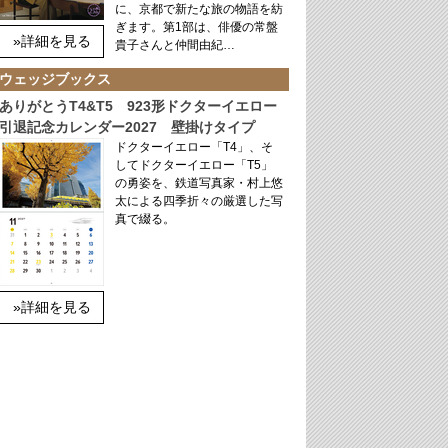
に、京都で新たな旅の物語を紡
ぎます。第1部は、俳優の常盤
»詳細を見る
貴子さんと仲間由紀…
ウェッジブックス
ありがとうT4&T5 923形ドクターイエロー
引退記念カレンダー2027 壁掛けタイプ
ドクターイエロー「T4」、そ
してドクターイエロー「T5」
の勇姿を、鉄道写真家・村上悠
太による四季折々の厳選した写
真で綴る。
»詳細を見る