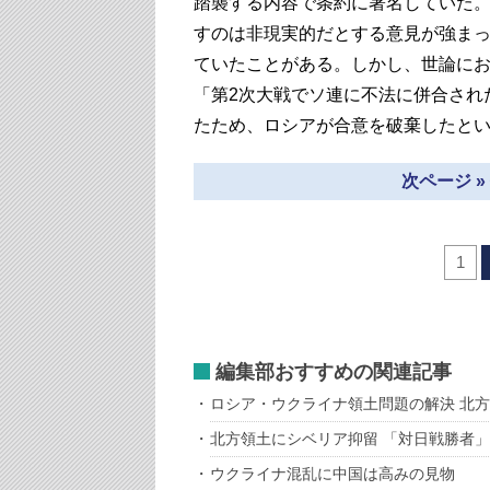
踏襲する内容で条約に署名していた
すのは非現実的だとする意見が強まっ
ていたことがある。しかし、世論に
「第2次大戦でソ連に不法に併合され
たため、ロシアが合意を破棄したと
次ページ 
1
編集部おすすめの関連記事
ロシア・ウクライナ領土問題の解決 北
北方領土にシベリア抑留 「対日戦勝者
ウクライナ混乱に中国は高みの見物