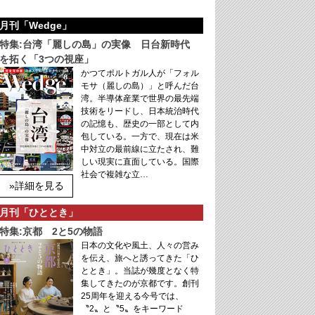
月刊「Wedge」
特集:台湾「麗しの島」の実像 日台新時代
を拓く「3つの視座」
かつてポルトガル人が「フォル
モサ（麗しの島）」と呼んだ台
湾。半導体産業で世界の最先端
技術をリードし、日本統治時代
の記憶も、歴史の一部として内
包している。一方で、現在は米
中対立の最前線に立たされ、難
しい現実に直面している。国際
社会で複雑な立…
»詳細を見る
月刊「ひととき」
特集:京都 2と5の物語
日本の文化や風土、人々の営み
を伝え、旅へと誘ってきた「ひ
ととき」。当誌が幾度となく特
集してきたのが京都です。創刊
25周年を迎える今号では、
〝2〟と〝5〟をキーワード