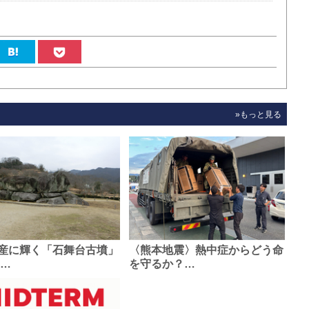
»もっと見る
産に輝く「石舞台古墳」
〈熊本地震〉熱中症からどう命
0…
を守るか？…