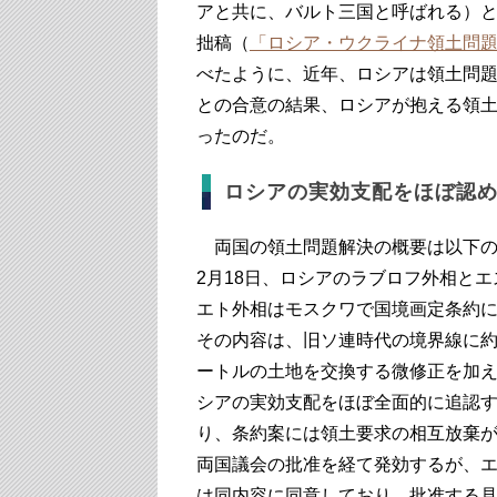
アと共に、バルト三国と呼ばれる）と
拙稿（
「ロシア・ウクライナ領土問題
べたように、近年、ロシアは領土問
との合意の結果、ロシアが抱える領
ったのだ。
ロシアの実効支配をほぼ認
両国の領土問題解決の概要は以下の
2月18日、ロシアのラブロフ外相と
エト外相はモスクワで国境画定条約
その内容は、旧ソ連時代の境界線に
ートルの土地を交換する微修正を加
シアの実効支配をほぼ全面的に追認
り、条約案には領土要求の相互放棄
両国議会の批准を経て発効するが、
は同内容に同意しており、批准する