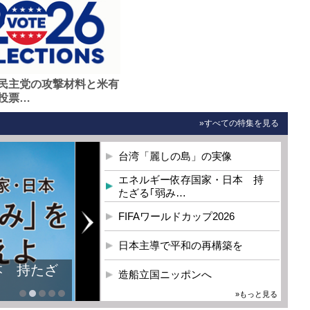
民主党の攻撃材料と米有
投票…
»すべての特集を見る
台湾「麗しの島」の実像
エネルギー依存国家・日本 持
たざる｢弱み…
FIFAワールドカップ2026
日本主導で平和の再構築を
本 持たざ
造船立国ニッポンへ
»もっと見る