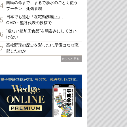
国民の命まで、まるで湯水のごとく使う
4
プーチン…死傷者増…
日本でも進む「在宅勤務廃止」、
5
GMO・熊谷代表の投稿で…
“危ない超加工食品”を鵜呑みにしてはい
6
けない
高校野球の歴史を彩ったPL学園はなぜ廃
7
部したのか
»もっと見る