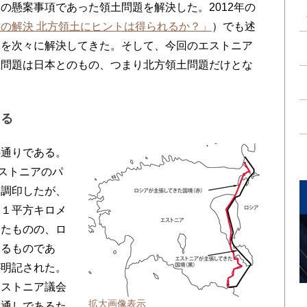
の懸案事項であった領土問題を解決した。2012年の
の解決 北方領土にヒントは得られるか？」
）でも述
題を次々に解決してきた。そして、今回のエストニア
土問題は日本とのもの、つまり北方領土問題だけとな
める
通りである。
エストニアのパ
に調印したが、
約１平方キロメ
えたものの、ロ
するものであ
が明記された。
エストニア議会
拡大画像表示
見通しであるた