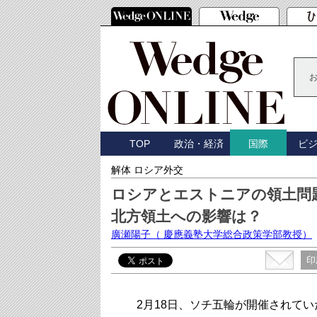
TOP
政治・経済
ビ
国際
解体 ロシア外交
ロシアとエストニアの領土問
北方領土への影響は？
廣瀬陽子
（ 慶應義塾大学総合政策学部教授）
印
2月18日、ソチ五輪が開催されてい