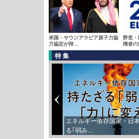
米国・サウジアラビア原子力協
野党・
力協定が持…
権者の
特集
エネルギー依存国家・日
る｢弱み…