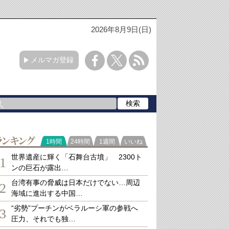
2026年8月9日(日)
メルマガ登録
ランキング
1時間
24時間
1週間
いいね
世界遺産に輝く「石舞台古墳」 2300ト
1
ンの巨石が露出…
台湾有事の脅威は日本だけでない…周辺
2
海域に進出する中国…
“劣勢”プーチンがベラルーシ軍の参戦へ
3
圧力、それでも独…