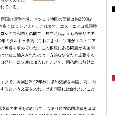
られている。
両国の係争地域、ペツェリ地区の面積は約2300㎢
の多くはロシア人だ。これまで、エストニアは現国境
旧ロシア共和国との間で、独立時代よりも西寄りの国
20年のタルトゥ条約（これにより、ソ連がエストニア
土の奪還を求めていた。この根底にある問題が両国間
アはソ連に編入されたのは一方的な併合だと主張する
「自発的」にソ連に加入したことで、同条約は無効に
ブで、両国は2012年秋に条約交渉を再開。前回の
棄するという文言を入れ、歴史問題には触れないこと
国境線の主張をのむ形で、つまり現在の国境線をほぼ