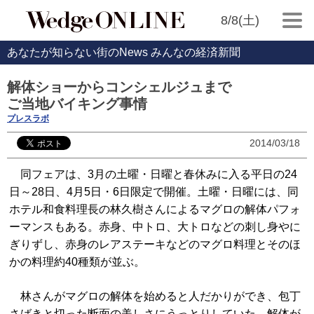
8/8(土)
あなたが知らない街のNews みんなの経済新聞
解体ショーからコンシェルジュまで
ご当地バイキング事情
プレスラボ
2014/03/18
同フェアは、3月の土曜・日曜と春休みに入る平日の24
日～28日、4月5日・6日限定で開催。土曜・日曜には、同
ホテル和食料理長の林久樹さんによるマグロの解体パフォ
ーマンスもある。赤身、中トロ、大トロなどの刺し身やに
ぎりずし、赤身のレアステーキなどのマグロ料理とそのほ
かの料理約40種類が並ぶ。
林さんがマグロの解体を始めると人だかりができ、包丁
さばきと切った断面の美しさにうっとりしていた。解体が