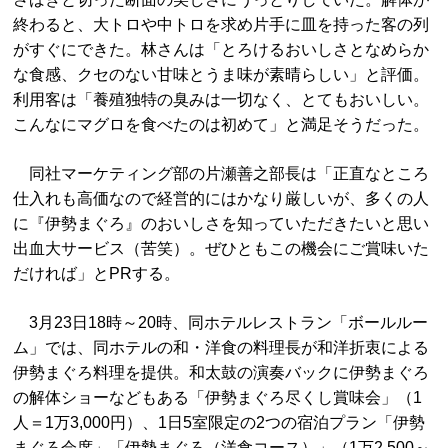
終わると、大トロや中トロを求め片手に皿を持った客の列
がすぐにできた。林さんは「とろけるおいしさとなめらか
な食感、クセのない甘味とうま味が素晴らしい」と評価。
利用客は「養殖独特の臭みは一切なく、とてもおいしい。
こんなにマグロを食べたのは初めて」と満足そうだった。
同社マーケティング部の片瀬善之部長は「正直なところ
仕入れも高価なので経営的にはかなり厳しいが、多くの人
に『伊勢まぐろ』のおいしさを知っていただきたいと思い
出血大サービス（苦笑）。ぜひともこの機会にご賞味いた
だければ」とPRする。
3月23日18時～20時、同ホテルレストラン「ボールルー
ム」では、同ホテルの和・洋食の料理長が和洋折衷による
伊勢まぐろ料理を提供。和太鼓の演奏バックに伊勢まぐろ
の解体ショーなどもある「伊勢まぐろ尽くし賞味会」（1
人＝1万3,000円）、1日5室限定の2つの宿泊プラン「伊勢
まぐろ会席」「伊勢まぐろ（洋食コース）」（1万2,500～