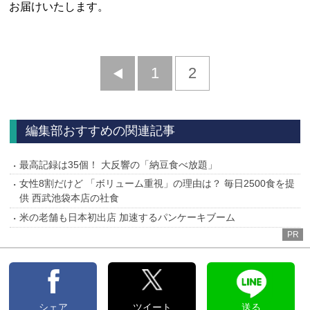
お届けいたします。
前
1
2
へ
編集部おすすめの関連記事
最高記録は35個！ 大反響の「納豆食べ放題」
女性8割だけど 「ボリューム重視」の理由は？ 毎日2500食を提
供 西武池袋本店の社食
米の老舗も日本初出店 加速するパンケーキブーム
PR
シェア
ツイート
送る