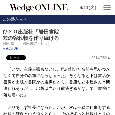
8/11(火)
この熱き人々
ひとり出版社「岩田書院」
知の容れ物を作り続ける
岩田 博 （「岩田書院」社長）
吉永みち子
2014/05/14
「いや、主義主張もないし、気の利いた名前も思いつか
なくて自分の名前になっちゃった。そうなると下は書店か
書房か出版か書院かの選択だから。書店だと本屋さんと間
違われそうだし、出版は当たり前過ぎるかな。で、書院に
落ち着いた」
とりあえず社長になった。だが、次は一緒に仕事をする
社員の確保という道をとらず、その後ずっと社長ひとりの