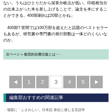
ない。うちはひとりだから採算分岐点が低い。印税相当分
の出来上がった本を差し上げることで、論文を本にするこ
とができる。400部刷れば20部とかね」
400部? 世間では100万部を超えたと話題のベストセラー
もあるが、研究書や専門書の発行部数は一体どのくらいな
のか。
次ページ » 集団的自費出版とは･･･
前
1
2
3
4
5
へ
へ
編集部おすすめの関連記事
場面に「ふさわしい」日本語 身近に感じる言語学