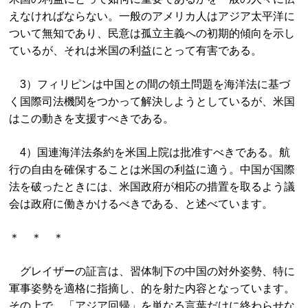
えなければならない。一般のアメリカ人はアジア太平洋に
ついて無知であり、民意は孤立主義への初期的傾向を示し
ているが、それは米国の利益にとって有害である。
3）フィリピンは中国との間の領土問題を海洋法に基づ
く国際司法機関をつかって解決しようとしているが、米国
はこの動きを支援すべきである。
4）国連海洋法条約を米国上院は批准すべきである。航
行の自由を確保することは米国の利益に適う。中国が国際
法を破ったときには、米国政府が相応の措置を取るよう議
会は政府に働きかけるべきである、と述べています。
＊ ＊ ＊
グレイザーの証言は、習体制下の中国の対外姿勢、特に
軍事姿勢を適格に指摘し、的を射た内容となっています。
その上で、「アジア回帰」を単なる言葉だけに終わらせな