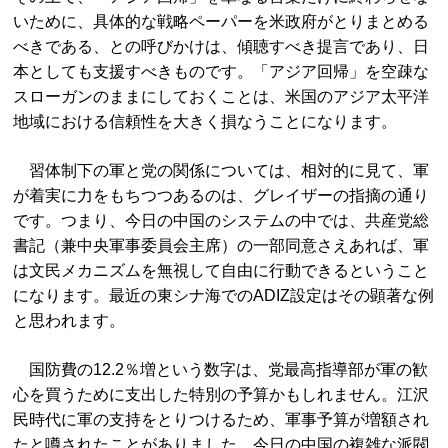
いために、具体的な戦略ペーパーを米政府がとりまとめる
べきである、との呼びかけは、傾聴すべき提言であり、日
本としても支援すべきものです。「アジア回帰」を空疎な
スローガンのままにしておくことは、米国のアジア太平洋
地域における信頼性を大きく損なうことになります。
習体制下の軍と党の関係については、相対的に見て、軍
が着実に力をもちつつあるのは、グレイザーの指摘の通り
です。つまり、今日の中国のシステムの中では、共産党総
書記（兼中央軍事委員会主席）の一部同意さえあれば、軍
は文民メカニズムを無視して自由に行動できるということ
になります。最近の東シナ海でのADIZ設定はその顕著な例
と思われます。
国防費の12.2％増という数字は、党最高指導部が軍の歓
心を買うために支出した特別の予算かもしれません。江沢
民時代に軍の支持をとりつけるため、軍事予算が増額され
たと噂されたことがありました。今日の中国の複雑な派閥